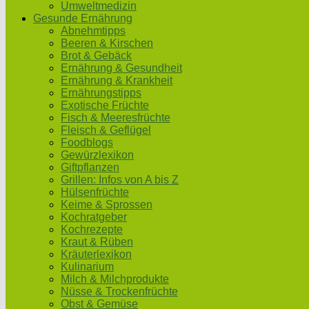
Umweltmedizin
Gesunde Ernährung
Abnehmtipps
Beeren & Kirschen
Brot & Gebäck
Ernährung & Gesundheit
Ernährung & Krankheit
Ernährungstipps
Exotische Früchte
Fisch & Meeresfrüchte
Fleisch & Geflügel
Foodblogs
Gewürzlexikon
Giftpflanzen
Grillen: Infos von A bis Z
Hülsenfrüchte
Keime & Sprossen
Kochratgeber
Kochrezepte
Kraut & Rüben
Kräuterlexikon
Kulinarium
Milch & Milchprodukte
Nüsse & Trockenfrüchte
Obst & Gemüse