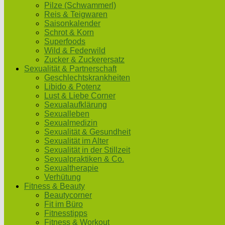
Pilze (Schwammerl)
Reis & Teigwaren
Saisonkalender
Schrot & Korn
Superfoods
Wild & Federwild
Zucker & Zuckerersatz
Sexualität & Partnerschaft
Geschlechtskrankheiten
Libido & Potenz
Lust & Liebe Corner
Sexualaufklärung
Sexualleben
Sexualmedizin
Sexualität & Gesundheit
Sexualität im Alter
Sexualität in der Stillzeit
Sexualpraktiken & Co.
Sexualtherapie
Verhütung
Fitness & Beauty
Beautycorner
Fit im Büro
Fitnesstipps
Fitness & Workout