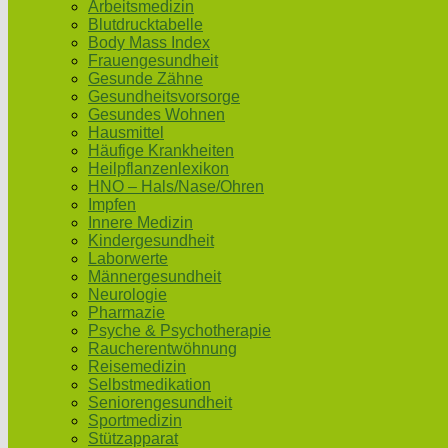
Arbeitsmedizin
Blutdrucktabelle
Body Mass Index
Frauengesundheit
Gesunde Zähne
Gesundheitsvorsorge
Gesundes Wohnen
Hausmittel
Häufige Krankheiten
Heilpflanzenlexikon
HNO – Hals/Nase/Ohren
Impfen
Innere Medizin
Kindergesundheit
Laborwerte
Männergesundheit
Neurologie
Pharmazie
Psyche & Psychotherapie
Raucherentwöhnung
Reisemedizin
Selbstmedikation
Seniorengesundheit
Sportmedizin
Stützapparat