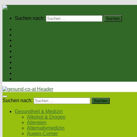
Suchen nach:
Home
Gesundheit & Medizin
Gesunde Ernährung
Unsere Kochrezepte
Unser Magazin
Sexualität & Partnerschaft
Fitness & Beauty
Wellness & Reisen
Eltern & Kind
Podcasts
Suchen nach:
Gesundheit & Medizin
Alkohol & Drogen
Allergien
Alternativmedizin
Augen-Corner