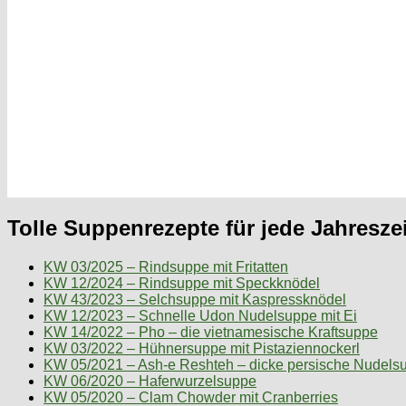
Tolle Suppenrezepte für jede Jahreszei
KW 03/2025 – Rindsuppe mit Fritatten
KW 12/2024 – Rindsuppe mit Speckknödel
KW 43/2023 – Selchsuppe mit Kaspressknödel
KW 12/2023 – Schnelle Udon Nudelsuppe mit Ei
KW 14/2022 – Pho – die vietnamesische Kraftsuppe
KW 03/2022 – Hühnersuppe mit Pistaziennockerl
KW 05/2021 – Ash-e Reshteh – dicke persische Nudels
KW 06/2020 – Haferwurzelsuppe
KW 05/2020 – Clam Chowder mit Cranberries