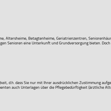
e, Altersheime, Betagtenheime, Geriatrienzentren, Seniorenhäuse
ftigen Senioren eine Unterkunft und Grundversorgung bieten. Doch
lligkeit, d.h. dass Sie nur mit Ihrer ausdrücklichen Zustimmung 
nten auch Unterlagen über die Pflegebedürftigkeit (ärztliche Attest