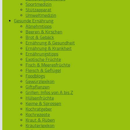
Sportmedizin
Stützapparat
Umweltmedizin
Gesunde Ernährung
Abnehmtipps
Beeren & Kirschen
Brot & Gebäck
Ernährung & Gesundheit
Ernährung & Krankheit
Ernährungstipps
Exotische Früchte
Fisch & Meeresfrüchte
Fleisch & Geflügel
Foodblogs
Gewürzlexikon
Giftpflanzen
Grillen: Infos von A bis Z
Hülsenfrüchte
Keime & Sprossen
Kochratgeber
Kochrezepte
Kraut & Rüben
Kräuterlexikon