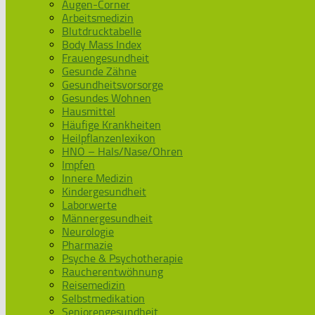
Augen-Corner
Arbeitsmedizin
Blutdrucktabelle
Body Mass Index
Frauengesundheit
Gesunde Zähne
Gesundheitsvorsorge
Gesundes Wohnen
Hausmittel
Häufige Krankheiten
Heilpflanzenlexikon
HNO – Hals/Nase/Ohren
Impfen
Innere Medizin
Kindergesundheit
Laborwerte
Männergesundheit
Neurologie
Pharmazie
Psyche & Psychotherapie
Raucherentwöhnung
Reisemedizin
Selbstmedikation
Seniorengesundheit