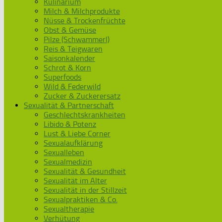
Kulinarium
Milch & Milchprodukte
Nüsse & Trockenfrüchte
Obst & Gemüse
Pilze (Schwammerl)
Reis & Teigwaren
Saisonkalender
Schrot & Korn
Superfoods
Wild & Federwild
Zucker & Zuckerersatz
Sexualität & Partnerschaft
Geschlechtskrankheiten
Libido & Potenz
Lust & Liebe Corner
Sexualaufklärung
Sexualleben
Sexualmedizin
Sexualität & Gesundheit
Sexualität im Alter
Sexualität in der Stillzeit
Sexualpraktiken & Co.
Sexualtherapie
Verhütung