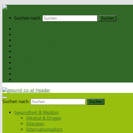
Suchen nach:
Home
Gesundheit & Medizin
Gesunde Ernährung
Unsere Kochrezepte
Unser Magazin
Sexualität & Partnerschaft
Fitness & Beauty
Wellness & Reisen
Eltern & Kind
Podcasts
Suchen nach:
Gesundheit & Medizin
Alkohol & Drogen
Allergien
Alternativmedizin