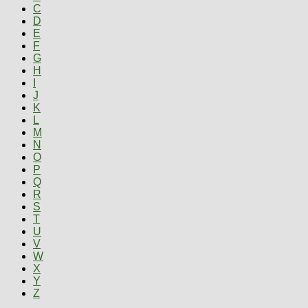
C
D
E
F
G
H
I
J
K
L
M
N
O
P
Q
R
S
T
U
V
W
X
Y
Z