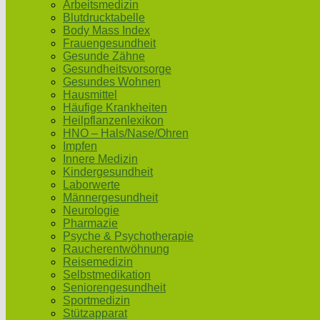
Arbeitsmedizin
Blutdrucktabelle
Body Mass Index
Frauengesundheit
Gesunde Zähne
Gesundheitsvorsorge
Gesundes Wohnen
Hausmittel
Häufige Krankheiten
Heilpflanzenlexikon
HNO – Hals/Nase/Ohren
Impfen
Innere Medizin
Kindergesundheit
Laborwerte
Männergesundheit
Neurologie
Pharmazie
Psyche & Psychotherapie
Raucherentwöhnung
Reisemedizin
Selbstmedikation
Seniorengesundheit
Sportmedizin
Stützapparat