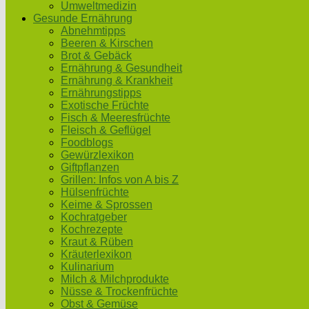
Umweltmedizin
Gesunde Ernährung
Abnehmtipps
Beeren & Kirschen
Brot & Gebäck
Ernährung & Gesundheit
Ernährung & Krankheit
Ernährungstipps
Exotische Früchte
Fisch & Meeresfrüchte
Fleisch & Geflügel
Foodblogs
Gewürzlexikon
Giftpflanzen
Grillen: Infos von A bis Z
Hülsenfrüchte
Keime & Sprossen
Kochratgeber
Kochrezepte
Kraut & Rüben
Kräuterlexikon
Kulinarium
Milch & Milchprodukte
Nüsse & Trockenfrüchte
Obst & Gemüse