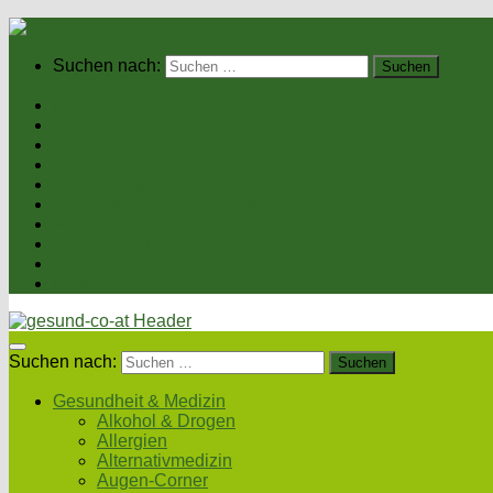
Suchen nach:
Home
Gesundheit & Medizin
Gesunde Ernährung
Unsere Kochrezepte
Unser Magazin
Sexualität & Partnerschaft
Fitness & Beauty
Wellness & Reisen
Eltern & Kind
Podcasts
Suchen nach:
Gesundheit & Medizin
Alkohol & Drogen
Allergien
Alternativmedizin
Augen-Corner