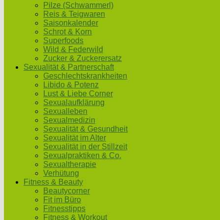
Pilze (Schwammerl)
Reis & Teigwaren
Saisonkalender
Schrot & Korn
Superfoods
Wild & Federwild
Zucker & Zuckerersatz
Sexualität & Partnerschaft
Geschlechtskrankheiten
Libido & Potenz
Lust & Liebe Corner
Sexualaufklärung
Sexualleben
Sexualmedizin
Sexualität & Gesundheit
Sexualität im Alter
Sexualität in der Stillzeit
Sexualpraktiken & Co.
Sexualtherapie
Verhütung
Fitness & Beauty
Beautycorner
Fit im Büro
Fitnesstipps
Fitness & Workout