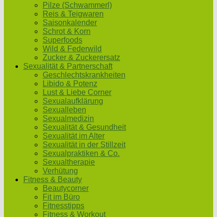
Pilze (Schwammerl)
Reis & Teigwaren
Saisonkalender
Schrot & Korn
Superfoods
Wild & Federwild
Zucker & Zuckerersatz
Sexualität & Partnerschaft
Geschlechtskrankheiten
Libido & Potenz
Lust & Liebe Corner
Sexualaufklärung
Sexualleben
Sexualmedizin
Sexualität & Gesundheit
Sexualität im Alter
Sexualität in der Stillzeit
Sexualpraktiken & Co.
Sexualtherapie
Verhütung
Fitness & Beauty
Beautycorner
Fit im Büro
Fitnesstipps
Fitness & Workout