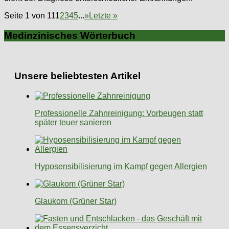
Seite 1 von 11
1
2
3
4
5
...
»
Letzte »
Medinzinisches Wörterbuch
Unsere beliebtesten Artikel
Professionelle Zahnreinigung: Vorbeugen statt
später teuer sanieren
Hyposensibilisierung im Kampf gegen Allergien
Glaukom (Grüner Star)