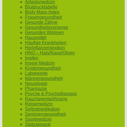
Arbeitsmedizin
Blutdrucktabelle
Body Mass Index
Frauengesundheit
Gesunde Zähne
Gesundheitsvorsorge
Gesundes Wohnen
Hausmittel
Häufige Krankheiten
Heilpflanzenlexikon
HNO – Hals/Nase/Ohren
Impfen
Innere Medizin
Kindergesundheit
Laborwerte
Männergesundheit
Neurologie
Pharmazie
Psyche & Psychotherapie
Raucherentwöhnung
Reisemedizin
Selbstmedikation
Seniorengesundheit
Sportmedizin
Stützapparat