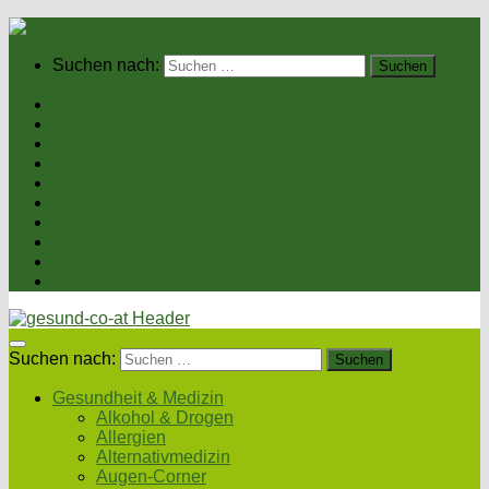
Suchen nach:
Home
Gesundheit & Medizin
Gesunde Ernährung
Unsere Kochrezepte
Unser Magazin
Sexualität & Partnerschaft
Fitness & Beauty
Wellness & Reisen
Eltern & Kind
Podcasts
Suchen nach:
Gesundheit & Medizin
Alkohol & Drogen
Allergien
Alternativmedizin
Augen-Corner