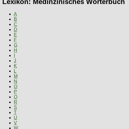
Lexikon: Medinzinisches Wörterbuch
A
B
C
D
E
F
G
H
I
J
K
L
M
N
O
P
Q
R
S
T
U
V
W