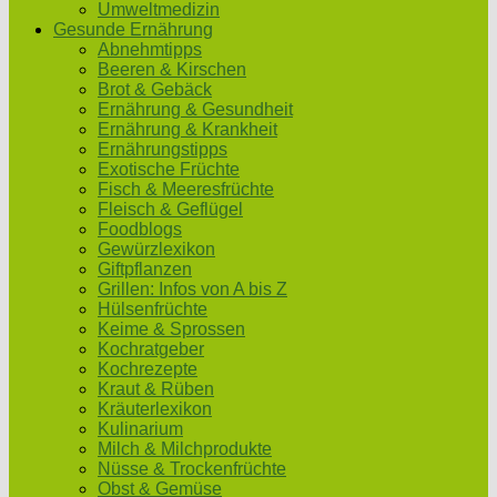
Umweltmedizin
Gesunde Ernährung
Abnehmtipps
Beeren & Kirschen
Brot & Gebäck
Ernährung & Gesundheit
Ernährung & Krankheit
Ernährungstipps
Exotische Früchte
Fisch & Meeresfrüchte
Fleisch & Geflügel
Foodblogs
Gewürzlexikon
Giftpflanzen
Grillen: Infos von A bis Z
Hülsenfrüchte
Keime & Sprossen
Kochratgeber
Kochrezepte
Kraut & Rüben
Kräuterlexikon
Kulinarium
Milch & Milchprodukte
Nüsse & Trockenfrüchte
Obst & Gemüse