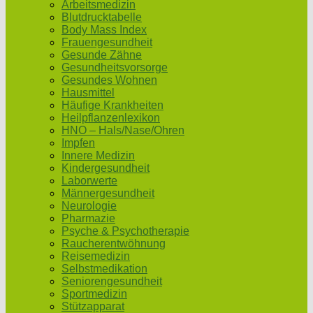
Arbeitsmedizin
Blutdrucktabelle
Body Mass Index
Frauengesundheit
Gesunde Zähne
Gesundheitsvorsorge
Gesundes Wohnen
Hausmittel
Häufige Krankheiten
Heilpflanzenlexikon
HNO – Hals/Nase/Ohren
Impfen
Innere Medizin
Kindergesundheit
Laborwerte
Männergesundheit
Neurologie
Pharmazie
Psyche & Psychotherapie
Raucherentwöhnung
Reisemedizin
Selbstmedikation
Seniorengesundheit
Sportmedizin
Stützapparat