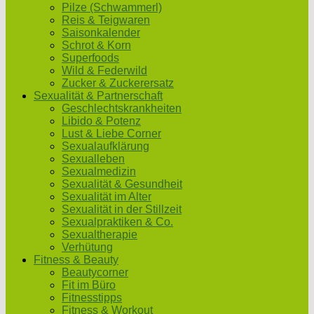
Pilze (Schwammerl)
Reis & Teigwaren
Saisonkalender
Schrot & Korn
Superfoods
Wild & Federwild
Zucker & Zuckerersatz
Sexualität & Partnerschaft
Geschlechtskrankheiten
Libido & Potenz
Lust & Liebe Corner
Sexualaufklärung
Sexualleben
Sexualmedizin
Sexualität & Gesundheit
Sexualität im Alter
Sexualität in der Stillzeit
Sexualpraktiken & Co.
Sexualtherapie
Verhütung
Fitness & Beauty
Beautycorner
Fit im Büro
Fitnesstipps
Fitness & Workout