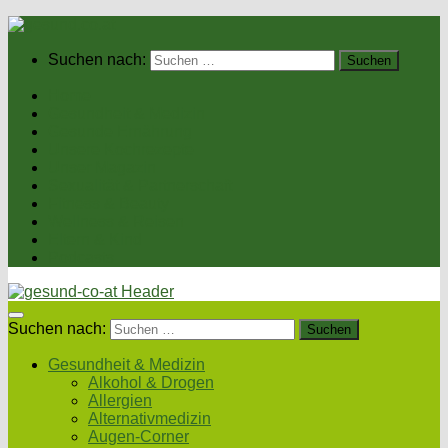
Suchen nach:
Home
Gesundheit & Medizin
Gesunde Ernährung
Unsere Kochrezepte
Unser Magazin
Sexualität & Partnerschaft
Fitness & Beauty
Wellness & Reisen
Eltern & Kind
Podcasts
Suchen nach:
Gesundheit & Medizin
Alkohol & Drogen
Allergien
Alternativmedizin
Augen-Corner