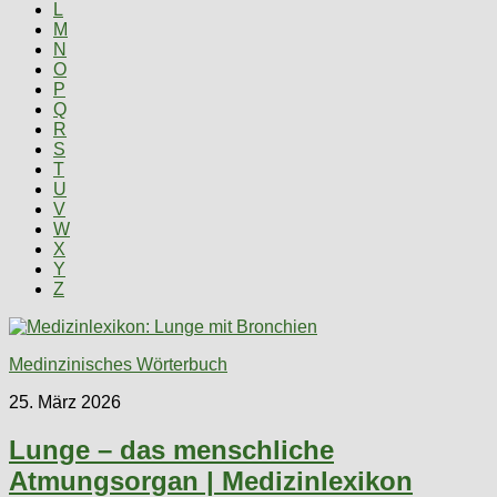
L
M
N
O
P
Q
R
S
T
U
V
W
X
Y
Z
Medinzinisches Wörterbuch
25. März 2026
Lunge – das menschliche
Atmungsorgan | Medizinlexikon