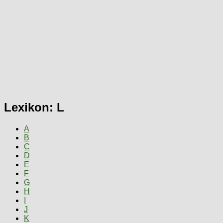
Lexikon: L
A
B
C
D
E
F
G
H
I
J
K