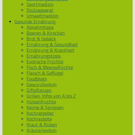
Sportmedizin
Stützapparat
Umweltmedizin
Gesunde Ernährung
Abnehmtipps
Beeren & Kirschen
Brot & Gebäck
Ernährung & Gesundheit
Ernährung & Krankheit
Ernährungstipps
Exotische Früchte
Fisch & Meeresfrüchte
Fleisch & Geflügel
Foodblogs
Gewürzlexikon
Giftpflanzen
Grillen: Infos von A bis Z
Hülsenfrüchte
Keime & Sprossen
Kochratgeber
Kochrezepte
Kraut & Rüben
Kräuterlexikon