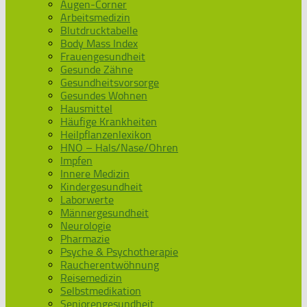
Augen-Corner
Arbeitsmedizin
Blutdrucktabelle
Body Mass Index
Frauengesundheit
Gesunde Zähne
Gesundheitsvorsorge
Gesundes Wohnen
Hausmittel
Häufige Krankheiten
Heilpflanzenlexikon
HNO – Hals/Nase/Ohren
Impfen
Innere Medizin
Kindergesundheit
Laborwerte
Männergesundheit
Neurologie
Pharmazie
Psyche & Psychotherapie
Raucherentwöhnung
Reisemedizin
Selbstmedikation
Seniorengesundheit