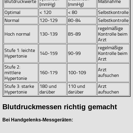
Blutdruckwerte
Maßnahme
(mmHg)
(mmHg)
Optimal
< 120
< 80
Selbstkontrolle
Normal
120-129
80-84
Selbstkontrolle
regelmäßige
Hoch normal
130-139
85-89
Kontrolle beim
Arzt
regelmäßige
Stufe 1: leichte
140-159
90-99
Kontrolle beim
Hypertonie
Arzt
Stufe 2:
Arzt
mittlere
160-179
100-109
aufsuchen
Hypertonie
Stufe 3: starke
180 und
110 und
Arzt
Hypertonie
darüber
darüber
aufsuchen
Blutdruckmessen richtig gemacht
Bei Handgelenks-Messgeräten: