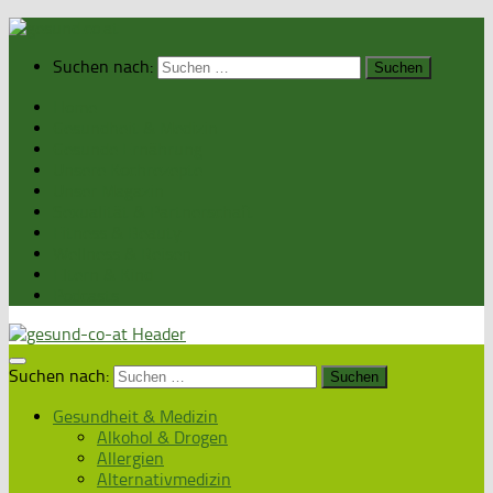
Suchen nach:
Home
Gesundheit & Medizin
Gesunde Ernährung
Unsere Kochrezepte
Unser Magazin
Sexualität & Partnerschaft
Fitness & Beauty
Wellness & Reisen
Eltern & Kind
Podcasts
Suchen nach:
Gesundheit & Medizin
Alkohol & Drogen
Allergien
Alternativmedizin