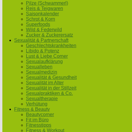
Pilze (Schwammerl)
Reis & Teigwaren
Saisonkalender
Schrot & Korn
Superfoods
Wild & Federwild
Zucker & Zuckerersatz
Sexualität & Partnerschaft
Geschlechtskrankheiten
Libido & Potenz
Lust & Liebe Corner
Sexualaufklärung
Sexualleben
Sexualmedizin
Sexualität & Gesundheit
Sexualität im Alter
Sexualität in der Stillzeit
Sexualpraktiken & Co.
Sexualtherapie
Verhütung
Fitness & Beauty
Beautycorner
Fit im Büro
Fitnesstipps
Fitness & Workout