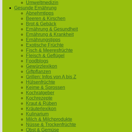
Umweltmedizin
Gesunde Ernährung
Abnehmtipps
Beeren & Kirschen
Brot & Gebäck
Ernährung & Gesundheit
Ernährung & Krankheit
Ernährungstipps
Exotische Früchte
Fisch & Meeresfrüchte
Fleisch & Geflügel
Foodblogs
Gewürzlexikon
Giftpflanzen
Grillen: Infos von A bis Z
Hülsenfrüchte
Keime & Sprossen
Kochratgeber
Kochrezepte
Kraut & Rüben
Kräuterlexikon
Kulinarium
Milch & Milchprodukte
Nüsse & Trockenfrüchte
Obst & Gemüse