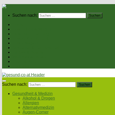
Suchen nach:
Home
Gesundheit & Medizin
Gesunde Ernährung
Unsere Kochrezepte
Unser Magazin
Sexualität & Partnerschaft
Fitness & Beauty
Wellness & Reisen
Eltern & Kind
Podcasts
Suchen nach:
Gesundheit & Medizin
Alkohol & Drogen
Allergien
Alternativmedizin
Augen-Corner