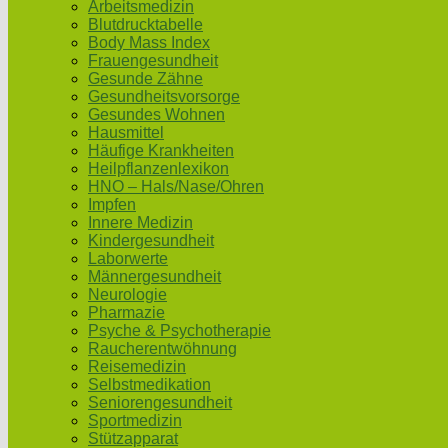
Arbeitsmedizin
Blutdrucktabelle
Body Mass Index
Frauengesundheit
Gesunde Zähne
Gesundheitsvorsorge
Gesundes Wohnen
Hausmittel
Häufige Krankheiten
Heilpflanzenlexikon
HNO – Hals/Nase/Ohren
Impfen
Innere Medizin
Kindergesundheit
Laborwerte
Männergesundheit
Neurologie
Pharmazie
Psyche & Psychotherapie
Raucherentwöhnung
Reisemedizin
Selbstmedikation
Seniorengesundheit
Sportmedizin
Stützapparat