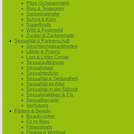
Pilze (Schwammerl)
Reis & Teigwaren
Saisonkalender
Schrot & Korn
Superfoods
Wild & Federwild
Zucker & Zuckerersatz
Sexualität & Partnerschaft
Geschlechtskrankheiten
Libido & Potenz
Lust & Liebe Corner
Sexualaufklärung
Sexualleben
Sexualmedizin
Sexualität & Gesundheit
Sexualität im Alter
Sexualität in der Stillzeit
Sexualpraktiken & Co.
Sexualtherapie
Verhütung
Fitness & Beauty
Beautycorner
Fit im Büro
Fitnesstipps
Fitness & Workout