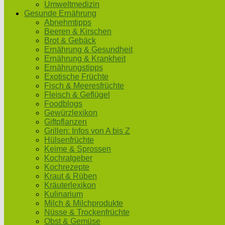
Umweltmedizin
Gesunde Ernährung
Abnehmtipps
Beeren & Kirschen
Brot & Gebäck
Ernährung & Gesundheit
Ernährung & Krankheit
Ernährungstipps
Exotische Früchte
Fisch & Meeresfrüchte
Fleisch & Geflügel
Foodblogs
Gewürzlexikon
Giftpflanzen
Grillen: Infos von A bis Z
Hülsenfrüchte
Keime & Sprossen
Kochratgeber
Kochrezepte
Kraut & Rüben
Kräuterlexikon
Kulinarium
Milch & Milchprodukte
Nüsse & Trockenfrüchte
Obst & Gemüse