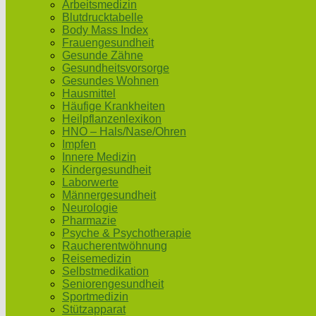
Arbeitsmedizin
Blutdrucktabelle
Body Mass Index
Frauengesundheit
Gesunde Zähne
Gesundheitsvorsorge
Gesundes Wohnen
Hausmittel
Häufige Krankheiten
Heilpflanzenlexikon
HNO – Hals/Nase/Ohren
Impfen
Innere Medizin
Kindergesundheit
Laborwerte
Männergesundheit
Neurologie
Pharmazie
Psyche & Psychotherapie
Raucherentwöhnung
Reisemedizin
Selbstmedikation
Seniorengesundheit
Sportmedizin
Stützapparat