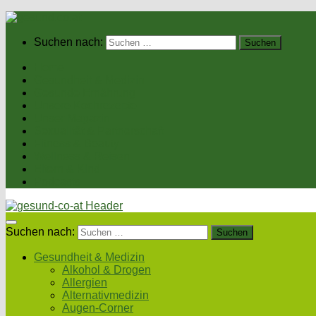
Suchen nach:
Home
Gesundheit & Medizin
Gesunde Ernährung
Unsere Kochrezepte
Unser Magazin
Sexualität & Partnerschaft
Fitness & Beauty
Wellness & Reisen
Eltern & Kind
Podcasts
Suchen nach:
Gesundheit & Medizin
Alkohol & Drogen
Allergien
Alternativmedizin
Augen-Corner