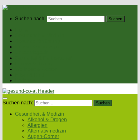
Suchen nach:
Home
Gesundheit & Medizin
Gesunde Ernährung
Unsere Kochrezepte
Unser Magazin
Sexualität & Partnerschaft
Fitness & Beauty
Wellness & Reisen
Eltern & Kind
Podcasts
Suchen nach:
Gesundheit & Medizin
Alkohol & Drogen
Allergien
Alternativmedizin
Augen-Corner