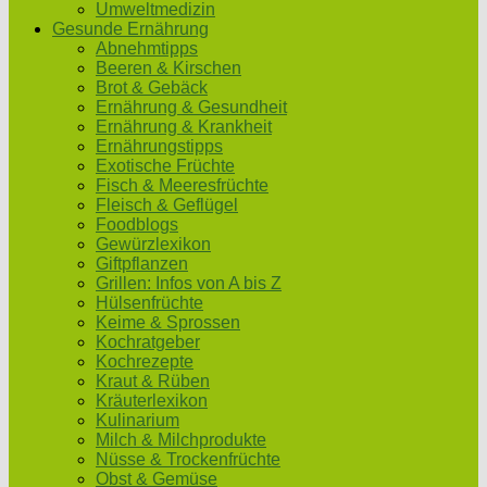
Umweltmedizin
Gesunde Ernährung
Abnehmtipps
Beeren & Kirschen
Brot & Gebäck
Ernährung & Gesundheit
Ernährung & Krankheit
Ernährungstipps
Exotische Früchte
Fisch & Meeresfrüchte
Fleisch & Geflügel
Foodblogs
Gewürzlexikon
Giftpflanzen
Grillen: Infos von A bis Z
Hülsenfrüchte
Keime & Sprossen
Kochratgeber
Kochrezepte
Kraut & Rüben
Kräuterlexikon
Kulinarium
Milch & Milchprodukte
Nüsse & Trockenfrüchte
Obst & Gemüse