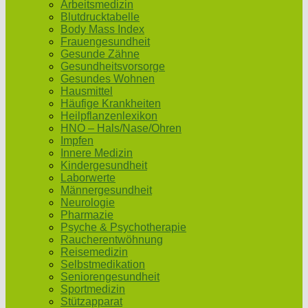
Arbeitsmedizin
Blutdrucktabelle
Body Mass Index
Frauengesundheit
Gesunde Zähne
Gesundheitsvorsorge
Gesundes Wohnen
Hausmittel
Häufige Krankheiten
Heilpflanzenlexikon
HNO – Hals/Nase/Ohren
Impfen
Innere Medizin
Kindergesundheit
Laborwerte
Männergesundheit
Neurologie
Pharmazie
Psyche & Psychotherapie
Raucherentwöhnung
Reisemedizin
Selbstmedikation
Seniorengesundheit
Sportmedizin
Stützapparat