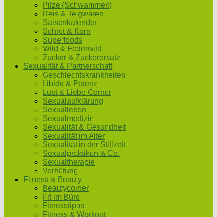
Pilze (Schwammerl)
Reis & Teigwaren
Saisonkalender
Schrot & Korn
Superfoods
Wild & Federwild
Zucker & Zuckerersatz
Sexualität & Partnerschaft
Geschlechtskrankheiten
Libido & Potenz
Lust & Liebe Corner
Sexualaufklärung
Sexualleben
Sexualmedizin
Sexualität & Gesundheit
Sexualität im Alter
Sexualität in der Stillzeit
Sexualpraktiken & Co.
Sexualtherapie
Verhütung
Fitness & Beauty
Beautycorner
Fit im Büro
Fitnesstipps
Fitness & Workout