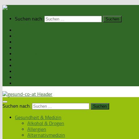
Suchen nach:
Home
Gesundheit & Medizin
Gesunde Ernährung
Unsere Kochrezepte
Unser Magazin
Sexualität & Partnerschaft
Fitness & Beauty
Wellness & Reisen
Eltern & Kind
Podcasts
Suchen nach:
Gesundheit & Medizin
Alkohol & Drogen
Allergien
Alternativmedizin