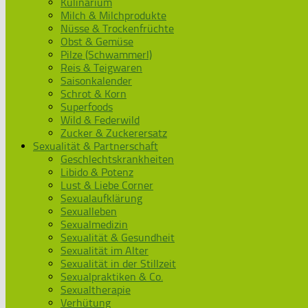
Kulinarium
Milch & Milchprodukte
Nüsse & Trockenfrüchte
Obst & Gemüse
Pilze (Schwammerl)
Reis & Teigwaren
Saisonkalender
Schrot & Korn
Superfoods
Wild & Federwild
Zucker & Zuckerersatz
Sexualität & Partnerschaft
Geschlechtskrankheiten
Libido & Potenz
Lust & Liebe Corner
Sexualaufklärung
Sexualleben
Sexualmedizin
Sexualität & Gesundheit
Sexualität im Alter
Sexualität in der Stillzeit
Sexualpraktiken & Co.
Sexualtherapie
Verhütung