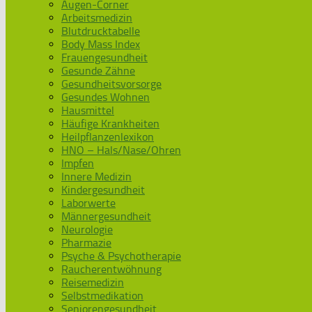
Augen-Corner
Arbeitsmedizin
Blutdrucktabelle
Body Mass Index
Frauengesundheit
Gesunde Zähne
Gesundheitsvorsorge
Gesundes Wohnen
Hausmittel
Häufige Krankheiten
Heilpflanzenlexikon
HNO – Hals/Nase/Ohren
Impfen
Innere Medizin
Kindergesundheit
Laborwerte
Männergesundheit
Neurologie
Pharmazie
Psyche & Psychotherapie
Raucherentwöhnung
Reisemedizin
Selbstmedikation
Seniorengesundheit