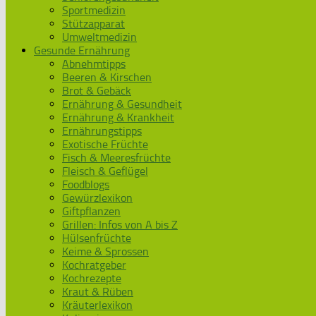
Sportmedizin
Stützapparat
Umweltmedizin
Gesunde Ernährung
Abnehmtipps
Beeren & Kirschen
Brot & Gebäck
Ernährung & Gesundheit
Ernährung & Krankheit
Ernährungstipps
Exotische Früchte
Fisch & Meeresfrüchte
Fleisch & Geflügel
Foodblogs
Gewürzlexikon
Giftpflanzen
Grillen: Infos von A bis Z
Hülsenfrüchte
Keime & Sprossen
Kochratgeber
Kochrezepte
Kraut & Rüben
Kräuterlexikon