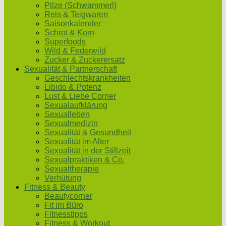
Pilze (Schwammerl)
Reis & Teigwaren
Saisonkalender
Schrot & Korn
Superfoods
Wild & Federwild
Zucker & Zuckerersatz
Sexualität & Partnerschaft
Geschlechtskrankheiten
Libido & Potenz
Lust & Liebe Corner
Sexualaufklärung
Sexualleben
Sexualmedizin
Sexualität & Gesundheit
Sexualität im Alter
Sexualität in der Stillzeit
Sexualpraktiken & Co.
Sexualtherapie
Verhütung
Fitness & Beauty
Beautycorner
Fit im Büro
Fitnesstipps
Fitness & Workout