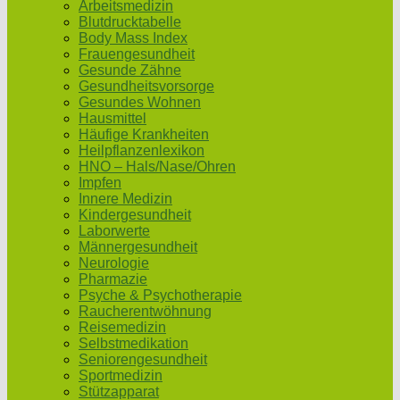
Arbeitsmedizin
Blutdrucktabelle
Body Mass Index
Frauengesundheit
Gesunde Zähne
Gesundheitsvorsorge
Gesundes Wohnen
Hausmittel
Häufige Krankheiten
Heilpflanzenlexikon
HNO – Hals/Nase/Ohren
Impfen
Innere Medizin
Kindergesundheit
Laborwerte
Männergesundheit
Neurologie
Pharmazie
Psyche & Psychotherapie
Raucherentwöhnung
Reisemedizin
Selbstmedikation
Seniorengesundheit
Sportmedizin
Stützapparat