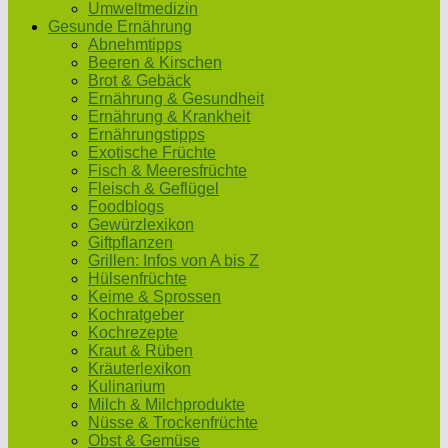
Umweltmedizin
Gesunde Ernährung
Abnehmtipps
Beeren & Kirschen
Brot & Gebäck
Ernährung & Gesundheit
Ernährung & Krankheit
Ernährungstipps
Exotische Früchte
Fisch & Meeresfrüchte
Fleisch & Geflügel
Foodblogs
Gewürzlexikon
Giftpflanzen
Grillen: Infos von A bis Z
Hülsenfrüchte
Keime & Sprossen
Kochratgeber
Kochrezepte
Kraut & Rüben
Kräuterlexikon
Kulinarium
Milch & Milchprodukte
Nüsse & Trockenfrüchte
Obst & Gemüse