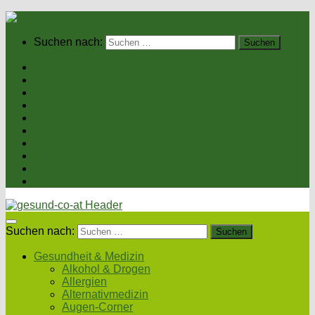
Suchen nach:
Home
Gesundheit & Medizin
Gesunde Ernährung
Unsere Kochrezepte
Unser Magazin
Sexualität & Partnerschaft
Fitness & Beauty
Wellness & Reisen
Eltern & Kind
Podcasts
Suchen nach:
Gesundheit & Medizin
Alkohol & Drogen
Allergien
Alternativmedizin
Augen-Corner