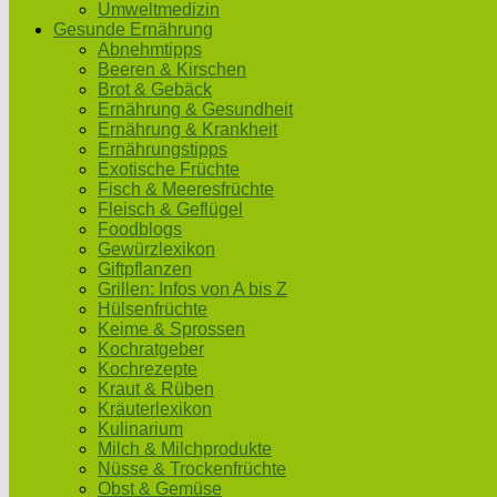
Umweltmedizin
Gesunde Ernährung
Abnehmtipps
Beeren & Kirschen
Brot & Gebäck
Ernährung & Gesundheit
Ernährung & Krankheit
Ernährungstipps
Exotische Früchte
Fisch & Meeresfrüchte
Fleisch & Geflügel
Foodblogs
Gewürzlexikon
Giftpflanzen
Grillen: Infos von A bis Z
Hülsenfrüchte
Keime & Sprossen
Kochratgeber
Kochrezepte
Kraut & Rüben
Kräuterlexikon
Kulinarium
Milch & Milchprodukte
Nüsse & Trockenfrüchte
Obst & Gemüse