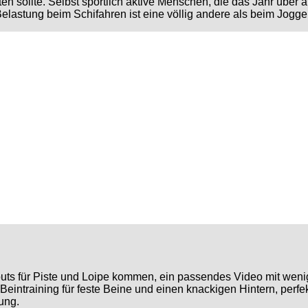
iten sollte. Selbst sportlich aktive Menschen, die das Jahr übe
elastung beim Schifahren ist eine völlig andere als beim Jogg
kouts für Piste und Loipe kommen, ein passendes Video mit weni
eintraining für feste Beine und einen knackigen Hintern, perfekt
ung.