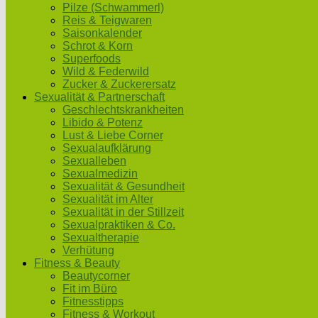
Pilze (Schwammerl)
Reis & Teigwaren
Saisonkalender
Schrot & Korn
Superfoods
Wild & Federwild
Zucker & Zuckerersatz
Sexualität & Partnerschaft
Geschlechtskrankheiten
Libido & Potenz
Lust & Liebe Corner
Sexualaufklärung
Sexualleben
Sexualmedizin
Sexualität & Gesundheit
Sexualität im Alter
Sexualität in der Stillzeit
Sexualpraktiken & Co.
Sexualtherapie
Verhütung
Fitness & Beauty
Beautycorner
Fit im Büro
Fitnesstipps
Fitness & Workout