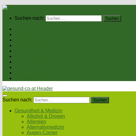
Suchen nach:
Home
Gesundheit & Medizin
Gesunde Ernährung
Unsere Kochrezepte
Unser Magazin
Sexualität & Partnerschaft
Fitness & Beauty
Wellness & Reisen
Eltern & Kind
Podcasts
Suchen nach:
Gesundheit & Medizin
Alkohol & Drogen
Allergien
Alternativmedizin
Augen-Corner