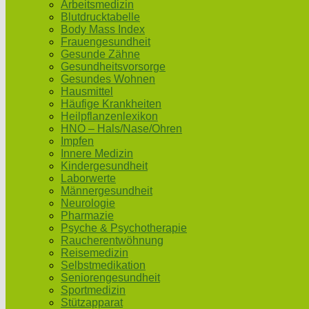
Arbeitsmedizin
Blutdrucktabelle
Body Mass Index
Frauengesundheit
Gesunde Zähne
Gesundheitsvorsorge
Gesundes Wohnen
Hausmittel
Häufige Krankheiten
Heilpflanzenlexikon
HNO – Hals/Nase/Ohren
Impfen
Innere Medizin
Kindergesundheit
Laborwerte
Männergesundheit
Neurologie
Pharmazie
Psyche & Psychotherapie
Raucherentwöhnung
Reisemedizin
Selbstmedikation
Seniorengesundheit
Sportmedizin
Stützapparat