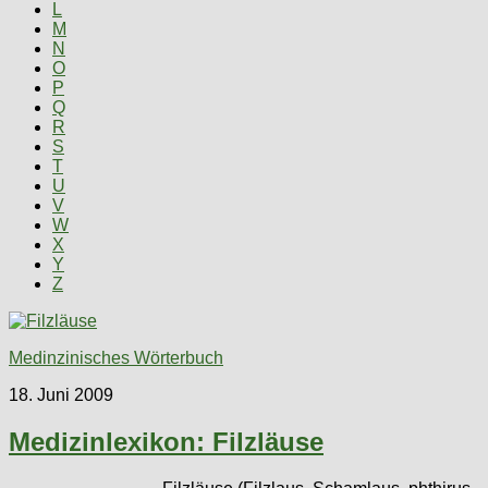
L
M
N
O
P
Q
R
S
T
U
V
W
X
Y
Z
Medinzinisches Wörterbuch
18. Juni 2009
Medizinlexikon: Filzläuse