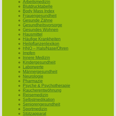
Arbeitsmedizin
Blutdrucktabelle
Body Mass Index
Frauengesundheit
Gesunde Zähne
Gesundheitsvorsorge
Gesundes Wohnen
Hausmittel
Häufige Krankheiten
Heilpflanzenlexikon
HNO – Hals/Nase/Ohren
Impfen
Innere Medizin
Kindergesundheit
Laborwerte
Männergesundheit
Neurologie
Pharmazie
Psyche & Psychotherapie
Raucherentwöhnung
Reisemedizin
Selbstmedikation
Seniorengesundheit
Sportmedizin
Stützapparat