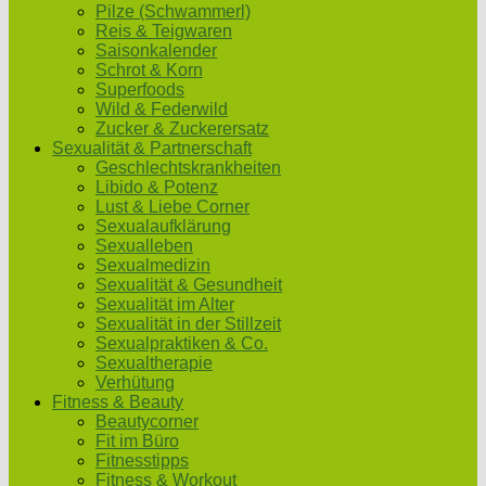
Pilze (Schwammerl)
Reis & Teigwaren
Saisonkalender
Schrot & Korn
Superfoods
Wild & Federwild
Zucker & Zuckerersatz
Sexualität & Partnerschaft
Geschlechtskrankheiten
Libido & Potenz
Lust & Liebe Corner
Sexualaufklärung
Sexualleben
Sexualmedizin
Sexualität & Gesundheit
Sexualität im Alter
Sexualität in der Stillzeit
Sexualpraktiken & Co.
Sexualtherapie
Verhütung
Fitness & Beauty
Beautycorner
Fit im Büro
Fitnesstipps
Fitness & Workout