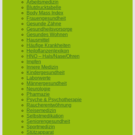
Arbeitsmedizin
Blutdrucktabelle
Body Mass Index
Frauengesundheit
Gesunde Zähne
Gesundheitsvorsorge
Gesundes Wohnen
Hausmittel
Häufige Krankheiten
Heilpflanzenlexikon
HNO – Hals/Nase/Ohren
Impfen
Innere Medizin
Kindergesundheit
Laborwerte
Männergesundheit
Neurologie
Pharmazie
Psyche & Psychotherapie
Raucherentwöhnung
Reisemedizin
Selbstmedikation
Seniorengesundheit
Sportmedizin
Stützapparat