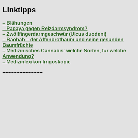
Linktipps
– Blähungen
– Papaya gegen Reizdarmsyndrom?
– Zwölffingerdarmgeschwür (Ulcus duodeni)
– Baobab – der Affenbrotbaum und seine gesunden
Baumfrüchte
– Medizinisches Cannabis: welche Sorten, für welche
Anwendung?
– Medizinlexikon Irrigoskopie
--------------------------