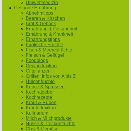
Umweltmedizin
Gesunde Ernährung
Abnehmtipps
Beeren & Kirschen
Brot & Gebäck
Ernährung & Gesundheit
Ernährung & Krankheit
Ernährungstipps
Exotische Früchte
Fisch & Meeresfrüchte
Fleisch & Geflügel
Foodblogs
Gewürzlexikon
Giftpflanzen
Grillen: Infos von A bis Z
Hülsenfrüchte
Keime & Sprossen
Kochratgeber
Kochrezepte
Kraut & Rüben
Kräuterlexikon
Kulinarium
Milch & Milchprodukte
Nüsse & Trockenfrüchte
Obst & Gemüse