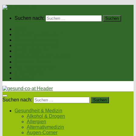
Suchen nach:
Home
Gesundheit & Medizin
Gesunde Ernährung
Unsere Kochrezepte
Unser Magazin
Sexualität & Partnerschaft
Fitness & Beauty
Wellness & Reisen
Eltern & Kind
Podcasts
Suchen nach:
Gesundheit & Medizin
Alkohol & Drogen
Allergien
Alternativmedizin
Augen-Corner