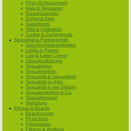
Pilze (Schwammerl)
Reis & Teigwaren
Saisonkalender
Schrot & Korn
Superfoods
Wild & Federwild
Zucker & Zuckerersatz
Sexualität & Partnerschaft
Geschlechtskrankheiten
Libido & Potenz
Lust & Liebe Corner
Sexualaufklärung
Sexualleben
Sexualmedizin
Sexualität & Gesundheit
Sexualität im Alter
Sexualität in der Stillzeit
Sexualpraktiken & Co.
Sexualtherapie
Verhütung
Fitness & Beauty
Beautycorner
Fit im Büro
Fitnesstipps
Fitness & Workout