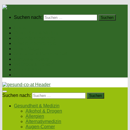
Suchen nach:
Home
Gesundheit & Medizin
Gesunde Ernährung
Unsere Kochrezepte
Unser Magazin
Sexualität & Partnerschaft
Fitness & Beauty
Wellness & Reisen
Eltern & Kind
Podcasts
Suchen nach:
Gesundheit & Medizin
Alkohol & Drogen
Allergien
Alternativmedizin
Augen-Corner