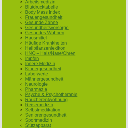
Arbeitsmedizin
Blutdrucktabelle
Body Mass Index
Frauengesundheit
Gesunde Zähne
Gesundheitsvorsorge
Gesundes Wohnen
Hausmittel
Häufige Krankheiten
Heilpflanzenlexikon
HNO – Hals/Nase/Ohren
Impfen
Innere Medizin
Kindergesundheit
Laborwerte
Männergesundheit
Neurologie
Pharmazie
Psyche & Psychotherapie
Raucherentwöhnung
Reisemedizin
Selbstmedikation
Seniorengesundheit
Sportmedizin
Stützapparat