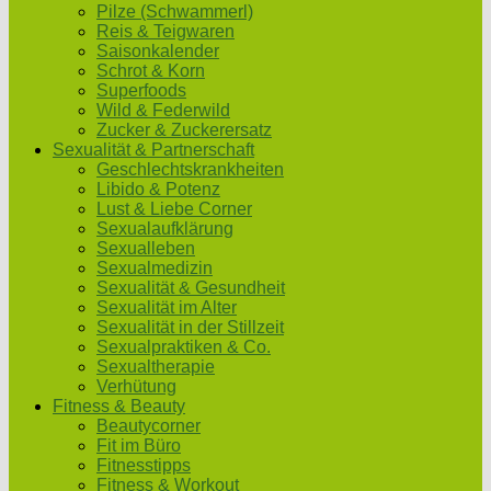
Pilze (Schwammerl)
Reis & Teigwaren
Saisonkalender
Schrot & Korn
Superfoods
Wild & Federwild
Zucker & Zuckerersatz
Sexualität & Partnerschaft
Geschlechtskrankheiten
Libido & Potenz
Lust & Liebe Corner
Sexualaufklärung
Sexualleben
Sexualmedizin
Sexualität & Gesundheit
Sexualität im Alter
Sexualität in der Stillzeit
Sexualpraktiken & Co.
Sexualtherapie
Verhütung
Fitness & Beauty
Beautycorner
Fit im Büro
Fitnesstipps
Fitness & Workout