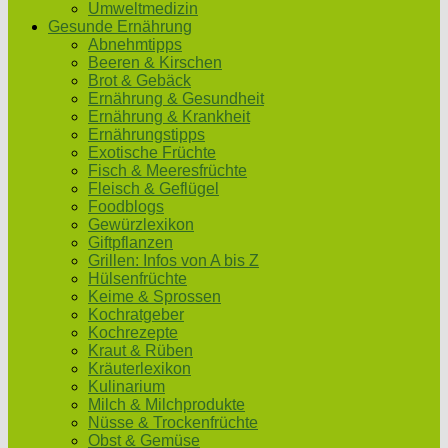
Umweltmedizin
Gesunde Ernährung
Abnehmtipps
Beeren & Kirschen
Brot & Gebäck
Ernährung & Gesundheit
Ernährung & Krankheit
Ernährungstipps
Exotische Früchte
Fisch & Meeresfrüchte
Fleisch & Geflügel
Foodblogs
Gewürzlexikon
Giftpflanzen
Grillen: Infos von A bis Z
Hülsenfrüchte
Keime & Sprossen
Kochratgeber
Kochrezepte
Kraut & Rüben
Kräuterlexikon
Kulinarium
Milch & Milchprodukte
Nüsse & Trockenfrüchte
Obst & Gemüse