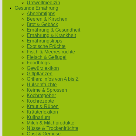
Umweltmedizin
Gesunde Ernährung
Abnehmtipps
Beeren & Kirschen
Brot & Gebäck
Ernährung & Gesundheit
Ernährung & Krankheit
Ernährungstipps
Exotische Früchte
Fisch & Meeresfrüchte
Fleisch & Geflügel
Foodblogs
Gewürzlexikon
Giftpflanzen
Grillen: Infos von A bis Z
Hülsenfrüchte
Keime & Sprossen
Kochratgeber
Kochrezepte
Kraut & Rüben
Kräuterlexikon
Kulinarium
Milch & Milchprodukte
Nüsse & Trockenfrüchte
Obst & Gemüse