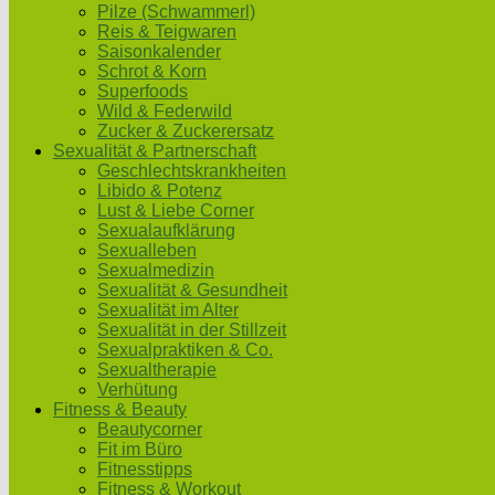
Pilze (Schwammerl)
Reis & Teigwaren
Saisonkalender
Schrot & Korn
Superfoods
Wild & Federwild
Zucker & Zuckerersatz
Sexualität & Partnerschaft
Geschlechtskrankheiten
Libido & Potenz
Lust & Liebe Corner
Sexualaufklärung
Sexualleben
Sexualmedizin
Sexualität & Gesundheit
Sexualität im Alter
Sexualität in der Stillzeit
Sexualpraktiken & Co.
Sexualtherapie
Verhütung
Fitness & Beauty
Beautycorner
Fit im Büro
Fitnesstipps
Fitness & Workout