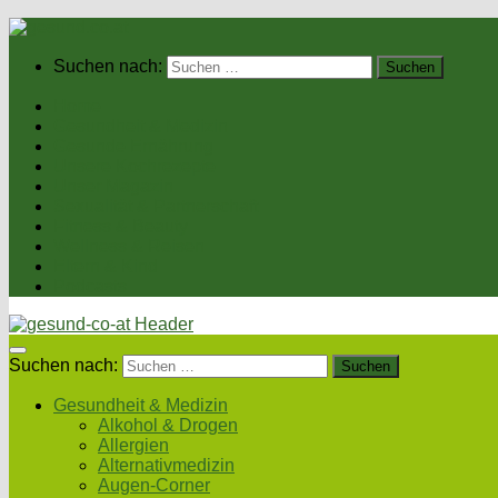
Suchen nach:
Home
Gesundheit & Medizin
Gesunde Ernährung
Unsere Kochrezepte
Unser Magazin
Sexualität & Partnerschaft
Fitness & Beauty
Wellness & Reisen
Eltern & Kind
Podcasts
Suchen nach:
Gesundheit & Medizin
Alkohol & Drogen
Allergien
Alternativmedizin
Augen-Corner