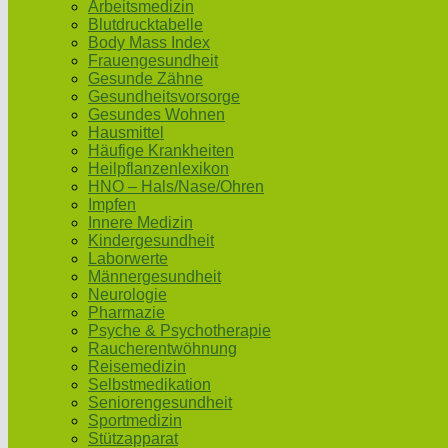
Arbeitsmedizin
Blutdrucktabelle
Body Mass Index
Frauengesundheit
Gesunde Zähne
Gesundheitsvorsorge
Gesundes Wohnen
Hausmittel
Häufige Krankheiten
Heilpflanzenlexikon
HNO – Hals/Nase/Ohren
Impfen
Innere Medizin
Kindergesundheit
Laborwerte
Männergesundheit
Neurologie
Pharmazie
Psyche & Psychotherapie
Raucherentwöhnung
Reisemedizin
Selbstmedikation
Seniorengesundheit
Sportmedizin
Stützapparat