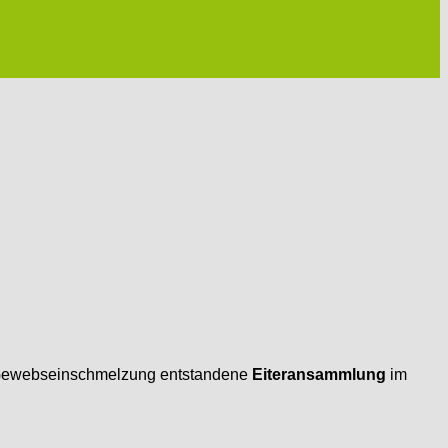
h Gewebseinschmelzung entstandene
Eiteransammlung
im