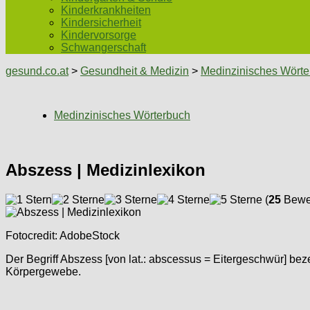
Kinderkrankheiten
Kindersicherheit
Kindervorsorge
Schwangerschaft
gesund.co.at
>
Gesundheit & Medizin
>
Medinzinisches Wörte
Medinzinisches Wörterbuch
Abszess | Medizinlexikon
(
25
Bewer
Fotocredit: AdobeStock
Der Begriff Abszess [von lat.: abscessus = Eitergeschwür]
Körpergewebe.