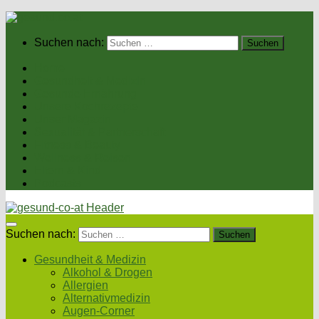
Suchen nach:
Home
Gesundheit & Medizin
Gesunde Ernährung
Unsere Kochrezepte
Unser Magazin
Sexualität & Partnerschaft
Fitness & Beauty
Wellness & Reisen
Eltern & Kind
Podcasts
Suchen nach:
Gesundheit & Medizin
Alkohol & Drogen
Allergien
Alternativmedizin
Augen-Corner