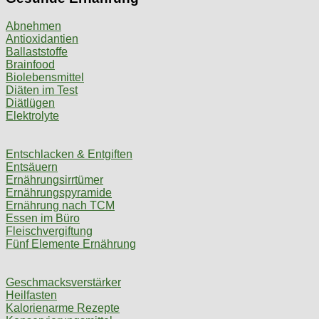
Abnehmen
Antioxidantien
Ballaststoffe
Brainfood
Biolebensmittel
Diäten im Test
Diätlügen
Elektrolyte
Entschlacken & Entgiften
Entsäuern
Ernährungsirrtümer
Ernährungspyramide
Ernährung nach TCM
Essen im Büro
Fleischvergiftung
Fünf Elemente Ernährung
Geschmacksverstärker
Heilfasten
Kalorienarme Rezepte