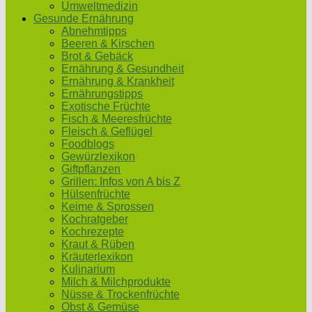
Umweltmedizin
Gesunde Ernährung
Abnehmtipps
Beeren & Kirschen
Brot & Gebäck
Ernährung & Gesundheit
Ernährung & Krankheit
Ernährungstipps
Exotische Früchte
Fisch & Meeresfrüchte
Fleisch & Geflügel
Foodblogs
Gewürzlexikon
Giftpflanzen
Grillen: Infos von A bis Z
Hülsenfrüchte
Keime & Sprossen
Kochratgeber
Kochrezepte
Kraut & Rüben
Kräuterlexikon
Kulinarium
Milch & Milchprodukte
Nüsse & Trockenfrüchte
Obst & Gemüse