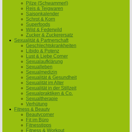
Pilze (Schwammerl)
Reis & Teigwaren
Saisonkalender
Schrot & Korn
Superfoods
Wild & Federwild
Zucker & Zuckerersatz
Sexualität & Partnerschaft
Geschlechtskrankheiten
Libido & Potenz
Lust & Liebe Corner
Sexualaufklärung
Sexualleben
Sexualmedizin
Sexualität & Gesundheit
Sexualität im Alter
Sexualität in der Stillzeit
Sexualpraktiken & Co.
Sexualtherapie
Verhütung
Fitness & Beauty
Beautycorner
Fit im Büro
Fitnesstipps
Fitness & Workout