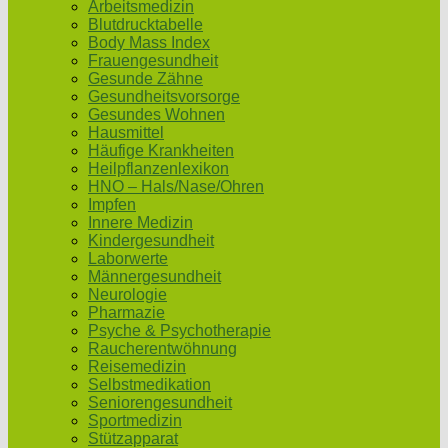
Arbeitsmedizin
Blutdrucktabelle
Body Mass Index
Frauengesundheit
Gesunde Zähne
Gesundheitsvorsorge
Gesundes Wohnen
Hausmittel
Häufige Krankheiten
Heilpflanzenlexikon
HNO – Hals/Nase/Ohren
Impfen
Innere Medizin
Kindergesundheit
Laborwerte
Männergesundheit
Neurologie
Pharmazie
Psyche & Psychotherapie
Raucherentwöhnung
Reisemedizin
Selbstmedikation
Seniorengesundheit
Sportmedizin
Stützapparat