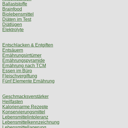
Ballaststoffe
Brainfood
Biolebensmittel
Diäten im Test
Diätlügen
Elektrolyte
Entschlacken & Entgiften
Entsäuern
Ernährungsirrtümer
Ernährungspyramide
Ernährung nach TCM
Essen im Büro
Fleischvergiftung
Fünf Elemente Ernährung
Geschmacksverstärker
Heilfasten
Kalorienarme Rezepte
Konservierungsmittel
Lebensmittelintoleranz
Lebensmittelkennzeichnung
Lebensmittellagerung