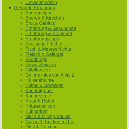
Umweltmedizin
Gesunde Ernährung
Abnehmtipps
Beeren & Kirschen
Brot & Gebäck
Ernährung & Gesundheit
Ernährung & Krankheit
Ernährungstipps
Exotische Früchte
Fisch & Meeresfrüchte
Fleisch & Geflügel
Foodblogs
Gewürzlexikon
Giftpflanzen
Grillen: Infos von A bis Z
Hülsenfrüchte
Keime & Sprossen
Kochratgeber
Kochrezepte
Kraut & Rüben
Kräuterlexikon
Kulinarium
Milch & Milchprodukte
Nüsse & Trockenfrüchte
Obst & Gemüse