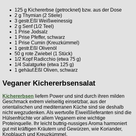
125 g Kichererbse (getrocknet) bzw. aus der Dose
2 g Thymian (2 Stiele)
3 gestr.Eßl Weißweinessig
2 g Senf (1/2 Teel)
1 Prise Jodsalz
1 Prise Pfeffer, schwarz
1 Prise Cumin (Kreuzkümmel)
1 gestr.Eßl Olivenöl
50 g rote Zwiebel (1 Stück)
1/2 Kopf Radicchio (etwa 75 g)
1/4 Salatgurke (etwa 125 g)
1 gehäuf.Eßl Oliven, schwarz
Veganer Kichererbsensalat
Kichererbsen
liefern Power und sind durch ihren milden
Geschmack extrem vielseitig einsetzbar, aus der
orientalischen und mediterranen Küche sind sie deshalb
nicht wegzudenken. Als wertvolle Eiweißlieferanten sind die
Hülsenfrüchte vor allem Veganern eine wichtige
Proteinquelle. Ihr leicht buttrig-nussiges Aroma harmoniert
gut mit kräftigen Kräutern und Gewürzen, wie Koriander,
Knoblauch und Kreuzkümmel.