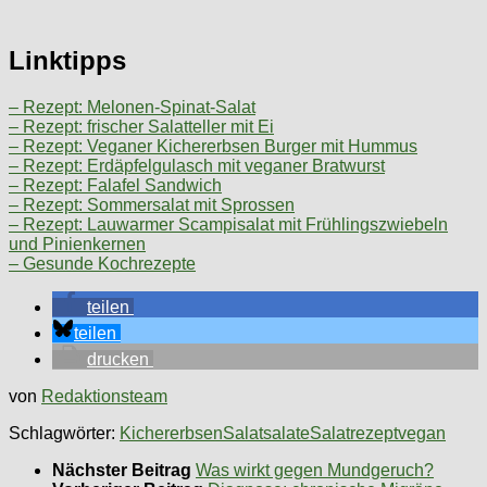
Linktipps
– Rezept: Melonen-Spinat-Salat
– Rezept: frischer Salatteller mit Ei
– Rezept: Veganer Kichererbsen Burger mit Hummus
– Rezept: Erdäpfelgulasch mit veganer Bratwurst
– Rezept: Falafel Sandwich
– Rezept: Sommersalat mit Sprossen
– Rezept: Lauwarmer Scampisalat mit Frühlingszwiebeln
und Pinienkernen
– Gesunde Kochrezepte
teilen
teilen
drucken
von
Redaktionsteam
Schlagwörter:
Kichererbsen
Salat
salate
Salatrezept
vegan
Nächster Beitrag
Was wirkt gegen Mundgeruch?