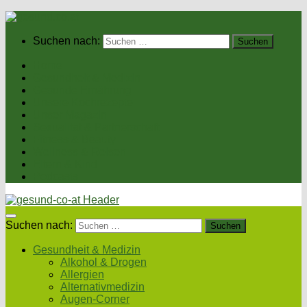
Suchen nach:
Home
Gesundheit & Medizin
Gesunde Ernährung
Unsere Kochrezepte
Unser Magazin
Sexualität & Partnerschaft
Fitness & Beauty
Wellness & Reisen
Eltern & Kind
Podcasts
Suchen nach:
Gesundheit & Medizin
Alkohol & Drogen
Allergien
Alternativmedizin
Augen-Corner