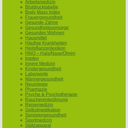
Arbeitsmedizin
Blutdrucktabelle
Body Mass Index
Frauengesundheit
Gesunde Zähne
Gesundheitsvorsorge
Gesundes Wohnen
Hausmittel
Häufige Krankheiten
Heilpflanzenlexikon
HNO – Hals/Nase/Ohren
Impfen
Innere Medizin
Kindergesundheit
Laborwerte
Männergesundheit
Neurologie
Pharmazie
Psyche & Psychotherapie
Raucherentwöhnung
Reisemedizin
Selbstmedikation
Seniorengesundheit
Sportmedizin
Stützapparat