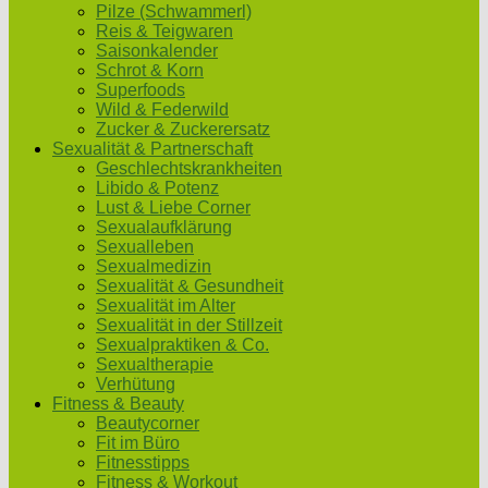
Pilze (Schwammerl)
Reis & Teigwaren
Saisonkalender
Schrot & Korn
Superfoods
Wild & Federwild
Zucker & Zuckerersatz
Sexualität & Partnerschaft
Geschlechtskrankheiten
Libido & Potenz
Lust & Liebe Corner
Sexualaufklärung
Sexualleben
Sexualmedizin
Sexualität & Gesundheit
Sexualität im Alter
Sexualität in der Stillzeit
Sexualpraktiken & Co.
Sexualtherapie
Verhütung
Fitness & Beauty
Beautycorner
Fit im Büro
Fitnesstipps
Fitness & Workout