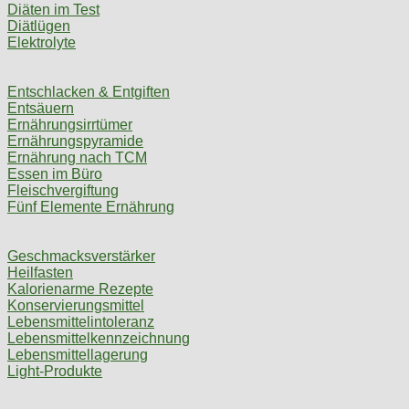
Diäten im Test
Diätlügen
Elektrolyte
Entschlacken & Entgiften
Entsäuern
Ernährungsirrtümer
Ernährungspyramide
Ernährung nach TCM
Essen im Büro
Fleischvergiftung
Fünf Elemente Ernährung
Geschmacksverstärker
Heilfasten
Kalorienarme Rezepte
Konservierungsmittel
Lebensmittelintoleranz
Lebensmittelkennzeichnung
Lebensmittellagerung
Light-Produkte