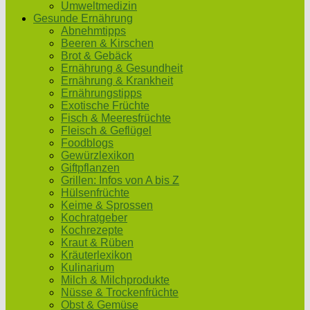
Umweltmedizin
Gesunde Ernährung
Abnehmtipps
Beeren & Kirschen
Brot & Gebäck
Ernährung & Gesundheit
Ernährung & Krankheit
Ernährungstipps
Exotische Früchte
Fisch & Meeresfrüchte
Fleisch & Geflügel
Foodblogs
Gewürzlexikon
Giftpflanzen
Grillen: Infos von A bis Z
Hülsenfrüchte
Keime & Sprossen
Kochratgeber
Kochrezepte
Kraut & Rüben
Kräuterlexikon
Kulinarium
Milch & Milchprodukte
Nüsse & Trockenfrüchte
Obst & Gemüse