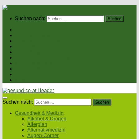
Suchen nach:
Home
Gesundheit & Medizin
Gesunde Ernährung
Unsere Kochrezepte
Unser Magazin
Sexualität & Partnerschaft
Fitness & Beauty
Wellness & Reisen
Eltern & Kind
Podcasts
Suchen nach:
Gesundheit & Medizin
Alkohol & Drogen
Allergien
Alternativmedizin
Augen-Corner