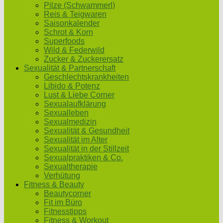
Pilze (Schwammerl)
Reis & Teigwaren
Saisonkalender
Schrot & Korn
Superfoods
Wild & Federwild
Zucker & Zuckerersatz
Sexualität & Partnerschaft
Geschlechtskrankheiten
Libido & Potenz
Lust & Liebe Corner
Sexualaufklärung
Sexualleben
Sexualmedizin
Sexualität & Gesundheit
Sexualität im Alter
Sexualität in der Stillzeit
Sexualpraktiken & Co.
Sexualtherapie
Verhütung
Fitness & Beauty
Beautycorner
Fit im Büro
Fitnesstipps
Fitness & Workout