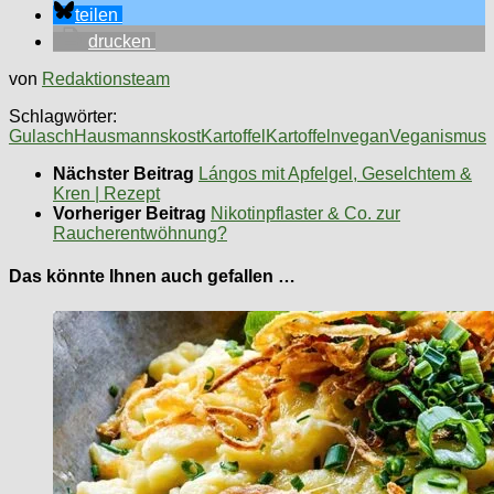
teilen
drucken
von
Redaktionsteam
Schlagwörter:
Gulasch
Hausmannskost
Kartoffel
Kartoffeln
vegan
Veganismus
Nächster Beitrag
Lángos mit Apfelgel, Geselchtem &
Kren | Rezept
Vorheriger Beitrag
Nikotinpflaster & Co. zur
Raucherentwöhnung?
Das könnte Ihnen auch gefallen …