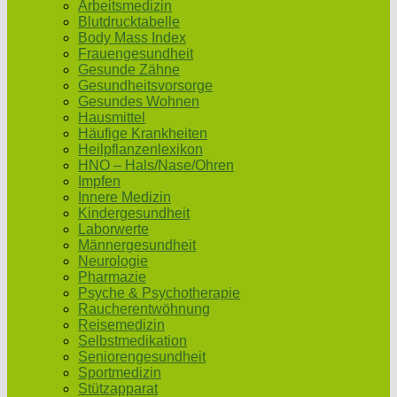
Arbeitsmedizin
Blutdrucktabelle
Body Mass Index
Frauengesundheit
Gesunde Zähne
Gesundheitsvorsorge
Gesundes Wohnen
Hausmittel
Häufige Krankheiten
Heilpflanzenlexikon
HNO – Hals/Nase/Ohren
Impfen
Innere Medizin
Kindergesundheit
Laborwerte
Männergesundheit
Neurologie
Pharmazie
Psyche & Psychotherapie
Raucherentwöhnung
Reisemedizin
Selbstmedikation
Seniorengesundheit
Sportmedizin
Stützapparat