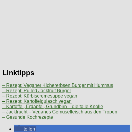
Linktipps
– Rezept: Veganer Kichererbsen Burger mit Hummus
– Rezept: Pulled Jackfruit Burger
– Rezept: Kürbiscremesuppe vegan
– Rezept: Kartoffelgulasch vegan
– Kartoffel, Erdapfel, Grundbirn – die tolle Knolle
– Jackfrucht – Veganes Gemüsefleisch aus den Tropen
– Gesunde Kochrezepte
teilen