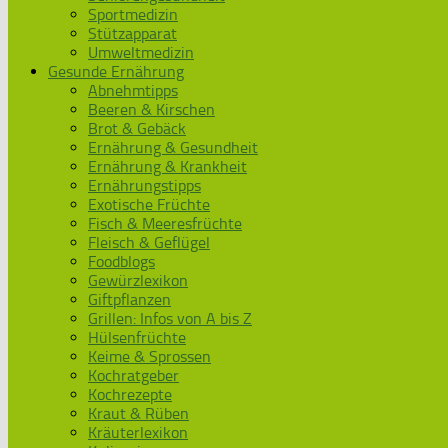
Sportmedizin
Stützapparat
Umweltmedizin
Gesunde Ernährung
Abnehmtipps
Beeren & Kirschen
Brot & Gebäck
Ernährung & Gesundheit
Ernährung & Krankheit
Ernährungstipps
Exotische Früchte
Fisch & Meeresfrüchte
Fleisch & Geflügel
Foodblogs
Gewürzlexikon
Giftpflanzen
Grillen: Infos von A bis Z
Hülsenfrüchte
Keime & Sprossen
Kochratgeber
Kochrezepte
Kraut & Rüben
Kräuterlexikon