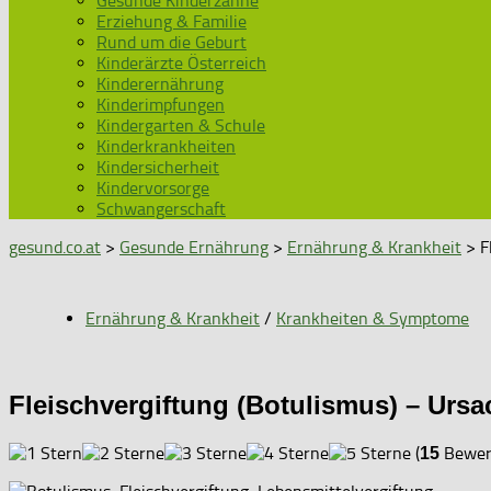
Gesunde Kinderzähne
Erziehung & Familie
Rund um die Geburt
Kinderärzte Österreich
Kinderernährung
Kinderimpfungen
Kindergarten & Schule
Kinderkrankheiten
Kindersicherheit
Kindervorsorge
Schwangerschaft
gesund.co.at
>
Gesunde Ernährung
>
Ernährung & Krankheit
> F
Ernährung & Krankheit
/
Krankheiten & Symptome
Fleischvergiftung (Botulismus) – Urs
(
Bewert
15