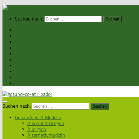
Suchen nach:
Home
Gesundheit & Medizin
Gesunde Ernährung
Unsere Kochrezepte
Unser Magazin
Sexualität & Partnerschaft
Fitness & Beauty
Wellness & Reisen
Eltern & Kind
Podcasts
Suchen nach:
Gesundheit & Medizin
Alkohol & Drogen
Allergien
Alternativmedizin