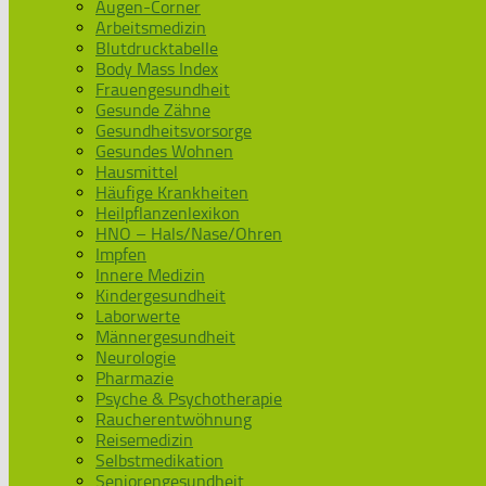
Augen-Corner
Arbeitsmedizin
Blutdrucktabelle
Body Mass Index
Frauengesundheit
Gesunde Zähne
Gesundheitsvorsorge
Gesundes Wohnen
Hausmittel
Häufige Krankheiten
Heilpflanzenlexikon
HNO – Hals/Nase/Ohren
Impfen
Innere Medizin
Kindergesundheit
Laborwerte
Männergesundheit
Neurologie
Pharmazie
Psyche & Psychotherapie
Raucherentwöhnung
Reisemedizin
Selbstmedikation
Seniorengesundheit