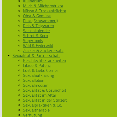
Kulinarium
Milch & Milchprodukte
Nüsse & Trockenfrüchte
Obst & Gemüse
Pilze (Schwammerl)
Reis & Teigwaren
Saisonkalender
Schrot & Korn
Superfoods
Wild & Federwild
Zucker & Zuckerersatz
Sexualität & Partnerschaft
Geschlechtskrankheiten
Libido & Potenz
Lust & Liebe Corner
Sexualaufklärung
Sexualleben
Sexualmedizin
Sexualität & Gesundheit
Sexualität im Alter
Sexualität in der Stillzeit
Sexualpraktiken & Co.
Sexualtherapie
Verhütung