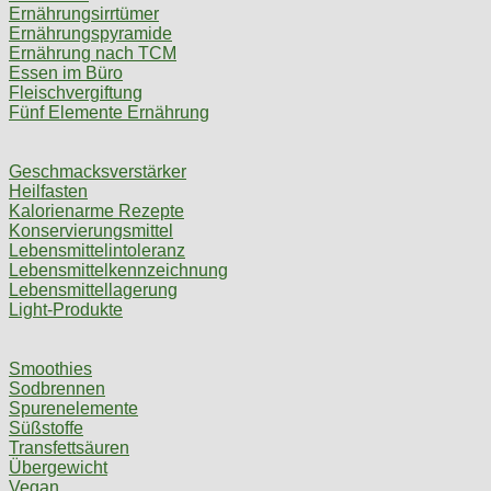
Ernährungsirrtümer
Ernährungspyramide
Ernährung nach TCM
Essen im Büro
Fleischvergiftung
Fünf Elemente Ernährung
Geschmacksverstärker
Heilfasten
Kalorienarme Rezepte
Konservierungsmittel
Lebensmittelintoleranz
Lebensmittelkennzeichnung
Lebensmittellagerung
Light-Produkte
Smoothies
Sodbrennen
Spurenelemente
Süßstoffe
Transfettsäuren
Übergewicht
Vegan