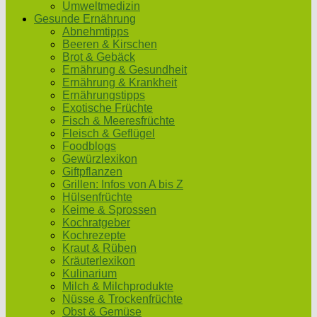
Umweltmedizin
Gesunde Ernährung
Abnehmtipps
Beeren & Kirschen
Brot & Gebäck
Ernährung & Gesundheit
Ernährung & Krankheit
Ernährungstipps
Exotische Früchte
Fisch & Meeresfrüchte
Fleisch & Geflügel
Foodblogs
Gewürzlexikon
Giftpflanzen
Grillen: Infos von A bis Z
Hülsenfrüchte
Keime & Sprossen
Kochratgeber
Kochrezepte
Kraut & Rüben
Kräuterlexikon
Kulinarium
Milch & Milchprodukte
Nüsse & Trockenfrüchte
Obst & Gemüse