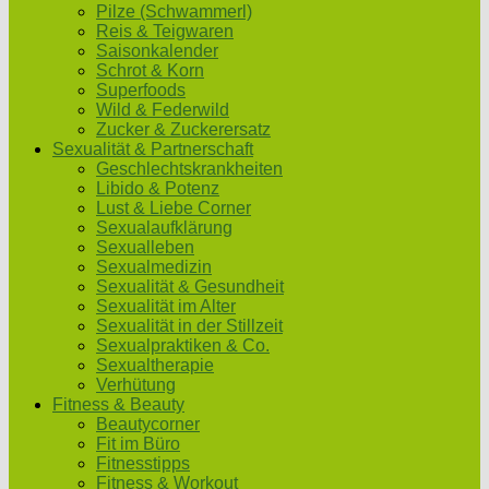
Pilze (Schwammerl)
Reis & Teigwaren
Saisonkalender
Schrot & Korn
Superfoods
Wild & Federwild
Zucker & Zuckerersatz
Sexualität & Partnerschaft
Geschlechtskrankheiten
Libido & Potenz
Lust & Liebe Corner
Sexualaufklärung
Sexualleben
Sexualmedizin
Sexualität & Gesundheit
Sexualität im Alter
Sexualität in der Stillzeit
Sexualpraktiken & Co.
Sexualtherapie
Verhütung
Fitness & Beauty
Beautycorner
Fit im Büro
Fitnesstipps
Fitness & Workout