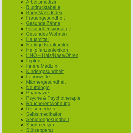
Arbeitsmedizin
Blutdrucktabelle
Body Mass Index
Frauengesundheit
Gesunde Zähne
Gesundheitsvorsorge
Gesundes Wohnen
Hausmittel
Häufige Krankheiten
Heilpflanzenlexikon
HNO – Hals/Nase/Ohren
Impfen
Innere Medizin
Kindergesundheit
Laborwerte
Männergesundheit
Neurologie
Pharmazie
Psyche & Psychotherapie
Raucherentwöhnung
Reisemedizin
Selbstmedikation
Seniorengesundheit
Sportmedizin
Stützapparat