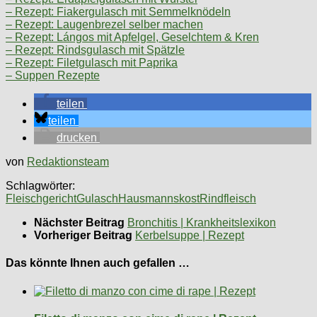
– Rezept: Fiakergulasch mit Semmelknödeln
– Rezept: Laugenbrezel selber machen
– Rezept: Lángos mit Apfelgel, Geselchtem & Kren
– Rezept: Rindsgulasch mit Spätzle
– Rezept: Filetgulasch mit Paprika
– Suppen Rezepte
teilen
teilen
drucken
von
Redaktionsteam
Schlagwörter:
Fleischgericht
Gulasch
Hausmannskost
Rindfleisch
Nächster Beitrag
Bronchitis | Krankheitslexikon
Vorheriger Beitrag
Kerbelsuppe | Rezept
Das könnte Ihnen auch gefallen …