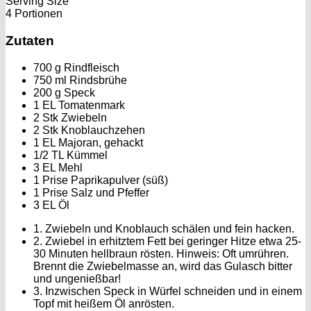
Serving Size
4 Portionen
Zutaten
700 g Rindfleisch
750 ml Rindsbrühe
200 g Speck
1 EL Tomatenmark
2 Stk Zwiebeln
2 Stk Knoblauchzehen
1 EL Majoran, gehackt
1/2 TL Kümmel
3 EL Mehl
1 Prise Paprikapulver (süß)
1 Prise Salz und Pfeffer
3 EL Öl
1. Zwiebeln und Knoblauch schälen und fein hacken.
2. Zwiebel in erhitztem Fett bei geringer Hitze etwa 25-
30 Minuten hellbraun rösten. Hinweis: Oft umrühren.
Brennt die Zwiebelmasse an, wird das Gulasch bitter
und ungenießbar!
3. Inzwischen Speck in Würfel schneiden und in einem
Topf mit heißem Öl anrösten.