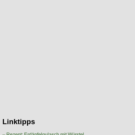
Linktipps
– Rezept: Erdäpfelgulasch mit Würstel