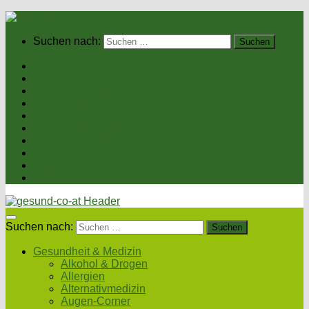
Suchen nach:
Home
Gesundheit & Medizin
Gesunde Ernährung
Unsere Kochrezepte
Unser Magazin
Sexualität & Partnerschaft
Fitness & Beauty
Wellness & Reisen
Eltern & Kind
Podcasts
Suchen nach:
Gesundheit & Medizin
Alkohol & Drogen
Allergien
Alternativmedizin
Augen-Corner