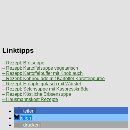
Linktipps
– Rezept: Brotsuppe
– Rezept: Kartoffelsuppe vegetarisch
– Rezept: Kartoffelpuffer mit Knoblauch
– Rezept: Kohlroulade mit Kartoffel-Karottenpüree
– Rezept: Erdäpfelgulasch mit Würstel
– Rezept: Selchsuppe mit Kaspressknödel
– Rezept: Köstliche Erbsensuppe
– Hausmannskost Rezepte
teilen
teilen
drucken