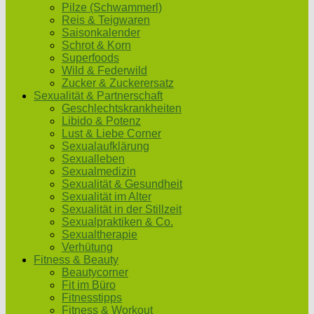
Pilze (Schwammerl)
Reis & Teigwaren
Saisonkalender
Schrot & Korn
Superfoods
Wild & Federwild
Zucker & Zuckerersatz
Sexualität & Partnerschaft
Geschlechtskrankheiten
Libido & Potenz
Lust & Liebe Corner
Sexualaufklärung
Sexualleben
Sexualmedizin
Sexualität & Gesundheit
Sexualität im Alter
Sexualität in der Stillzeit
Sexualpraktiken & Co.
Sexualtherapie
Verhütung
Fitness & Beauty
Beautycorner
Fit im Büro
Fitnesstipps
Fitness & Workout