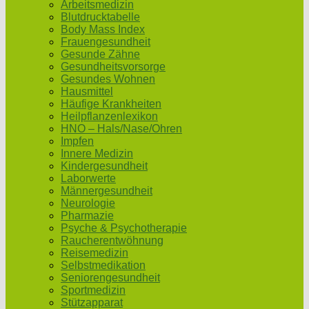
Arbeitsmedizin
Blutdrucktabelle
Body Mass Index
Frauengesundheit
Gesunde Zähne
Gesundheitsvorsorge
Gesundes Wohnen
Hausmittel
Häufige Krankheiten
Heilpflanzenlexikon
HNO – Hals/Nase/Ohren
Impfen
Innere Medizin
Kindergesundheit
Laborwerte
Männergesundheit
Neurologie
Pharmazie
Psyche & Psychotherapie
Raucherentwöhnung
Reisemedizin
Selbstmedikation
Seniorengesundheit
Sportmedizin
Stützapparat