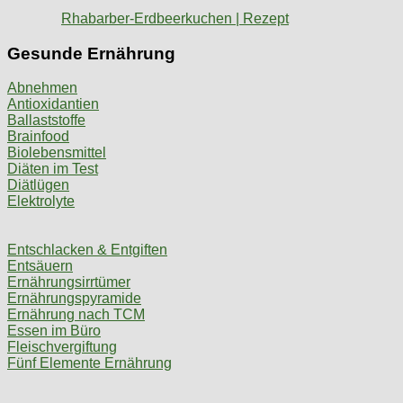
Rhabarber-Erdbeerkuchen | Rezept
Gesunde Ernährung
Abnehmen
Antioxidantien
Ballaststoffe
Brainfood
Biolebensmittel
Diäten im Test
Diätlügen
Elektrolyte
Entschlacken & Entgiften
Entsäuern
Ernährungsirrtümer
Ernährungspyramide
Ernährung nach TCM
Essen im Büro
Fleischvergiftung
Fünf Elemente Ernährung