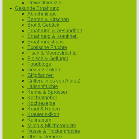
Umweltmedizin
Gesunde Ernährung
Abnehmtipps
Beeren & Kirschen
Brot & Gebäck
Ernährung & Gesundheit
Ernährung & Krankheit
Ernährungstipps
Exotische Früchte
Fisch & Meeresfrüchte
Fleisch & Geflügel
Foodblogs
Gewürzlexikon
Giftpflanzen
Grillen: Infos von A bis Z
Hülsenfrüchte
Keime & Sprossen
Kochratgeber
Kochrezepte
Kraut & Rüben
Kräuterlexikon
Kulinarium
Milch & Milchprodukte
Nüsse & Trockenfrüchte
Obst & Gemüse