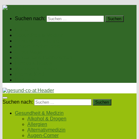
Suchen nach:
Home
Gesundheit & Medizin
Gesunde Ernährung
Unsere Kochrezepte
Unser Magazin
Sexualität & Partnerschaft
Fitness & Beauty
Wellness & Reisen
Eltern & Kind
Podcasts
Suchen nach:
Gesundheit & Medizin
Alkohol & Drogen
Allergien
Alternativmedizin
Augen-Corner