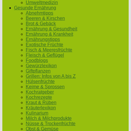
Umweltmedizin
Gesunde Ernährung
Abnehmtipps
Beeren & Kirschen
Brot & Gebäck
Ernährung & Gesundheit
Ernährung & Krankheit
Ernährungstipps
Exotische Früchte
Fisch & Meeresfrüchte
Fleisch & Geflügel
Foodblogs
Gewürzlexikon
Giftpflanzen
Grillen: Infos von A bis Z
Hülsenfrüchte
Keime & Sprossen
Kochratgeber
Kochrezepte
Kraut & Rüben
Kräuterlexikon
Kulinarium
Milch & Milchprodukte
Nüsse & Trockenfrüchte
Obst & Gemüse