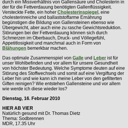
durch ein Missverhältnis von Gallensäure und Cholesterin in
der für die Fettverdauung benötigten Gallenflüssigkeit.
Versteckte Fette, ein hoher
Cholesterinspiegel
, eine
cholesterinreiche und ballaststoffarme Ernährung
begünstigen die Bildung von Gallensteinen ebenso wie
Übergewicht, aber auch eine zu rasche Gewichtsreduktion.
Störungen bei der Fettverdauung können sich durch
Schmerzen im Oberbauch, Druck- und Völlegefühl,
Appetitlosigkeit und manchmal auch in Form von
Blähungen
bemerkbar machen.
Das optimale Zusammenspiel von
Galle
und
Leber
ist für
unser Wohlbefinden und vor allem für unsere Gesundheit
von höchster Bedeutung. Welche Symptome deuten auf eine
Störung des Stoffwechsels und somit auf eine Vergiftung der
Leber hin und wie kann ich meine Leber von den gefilterten
Giften reinigen? Wie entstehen Gallensteine und vor allem
wie werde ich diese wieder los?
Dienstag, 16. Februar 2010
HIER AB VIER
Natürlich gesund mit Dr. Thomas Dietz
Thema: Sodbrennen
MDR, 17.35 Uhr