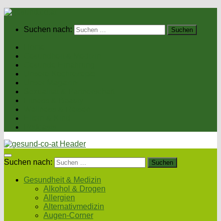
Suchen nach:
Home
Gesundheit & Medizin
Gesunde Ernährung
Unsere Kochrezepte
Unser Magazin
Sexualität & Partnerschaft
Fitness & Beauty
Wellness & Reisen
Eltern & Kind
Podcasts
Suchen nach:
Gesundheit & Medizin
Alkohol & Drogen
Allergien
Alternativmedizin
Augen-Corner