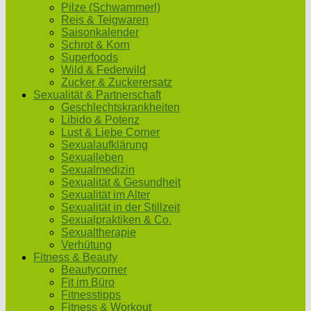
Pilze (Schwammerl)
Reis & Teigwaren
Saisonkalender
Schrot & Korn
Superfoods
Wild & Federwild
Zucker & Zuckerersatz
Sexualität & Partnerschaft
Geschlechtskrankheiten
Libido & Potenz
Lust & Liebe Corner
Sexualaufklärung
Sexualleben
Sexualmedizin
Sexualität & Gesundheit
Sexualität im Alter
Sexualität in der Stillzeit
Sexualpraktiken & Co.
Sexualtherapie
Verhütung
Fitness & Beauty
Beautycorner
Fit im Büro
Fitnesstipps
Fitness & Workout