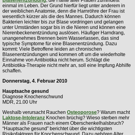
Blasenentzündung
, die Hälfte aller Frauen zumindest
einmal im Leben. Der Grund hierfür liegt unter anderem in
der weiblichen Anatomie, denn die Harnröhre der Frau ist
wesentlich kürzer als die des Mannes. Dadurch können
Bakterien leichter bis zur Blase vordringen und gelangen
unter Umständen sogar bis in die Nieren und können eine
Nierenbeckenentzündung auslösen. Häufiger Harndrang,
unangenehmes Brennen beim Wasserlassen, das sind
typische Symptome für eine Blasenentzündung. Dazu
kommt: Viele Betroffene leiden an chronischen
Blasenentzündungen und kommen oft um die wiederholte
Einnahme von Antibiotika nicht herum. Schlägt die
Antibiotika-Therapie nicht mehr an, soll eine Impfung Abhilfe
schaffen.
Donnerstag, 4. Februar 2010
Hauptsache gesund
Diagnose Knochenschwund
MDR, 21.00 Uhr
Weshalb verursacht Rauchen
Osteoporose
? Warum macht
Laktose-Intoleranz
Knochen brüchig? Wieso sterben mehr
Männer als Frauen nach einem Oberschenkelhalsbruch?
“Hauptsache gesund” berichtet über die wichtigsten
Risikofaktoren für Knochenschwund. Dazu gehören Alter,