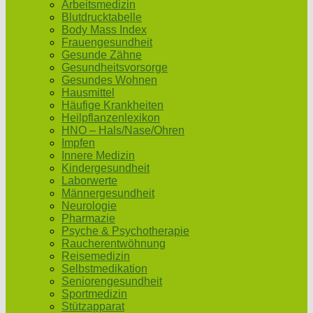
Arbeitsmedizin
Blutdrucktabelle
Body Mass Index
Frauengesundheit
Gesunde Zähne
Gesundheitsvorsorge
Gesundes Wohnen
Hausmittel
Häufige Krankheiten
Heilpflanzenlexikon
HNO – Hals/Nase/Ohren
Impfen
Innere Medizin
Kindergesundheit
Laborwerte
Männergesundheit
Neurologie
Pharmazie
Psyche & Psychotherapie
Raucherentwöhnung
Reisemedizin
Selbstmedikation
Seniorengesundheit
Sportmedizin
Stützapparat