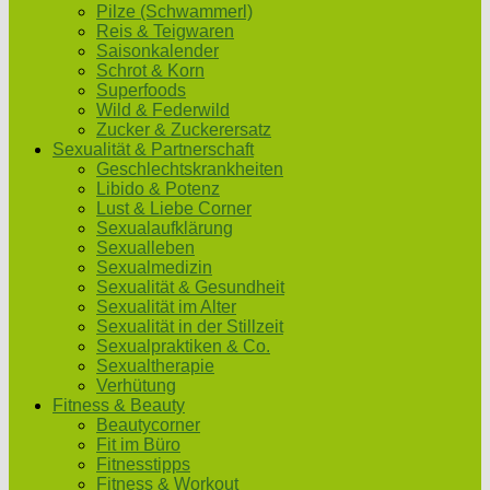
Pilze (Schwammerl)
Reis & Teigwaren
Saisonkalender
Schrot & Korn
Superfoods
Wild & Federwild
Zucker & Zuckerersatz
Sexualität & Partnerschaft
Geschlechtskrankheiten
Libido & Potenz
Lust & Liebe Corner
Sexualaufklärung
Sexualleben
Sexualmedizin
Sexualität & Gesundheit
Sexualität im Alter
Sexualität in der Stillzeit
Sexualpraktiken & Co.
Sexualtherapie
Verhütung
Fitness & Beauty
Beautycorner
Fit im Büro
Fitnesstipps
Fitness & Workout