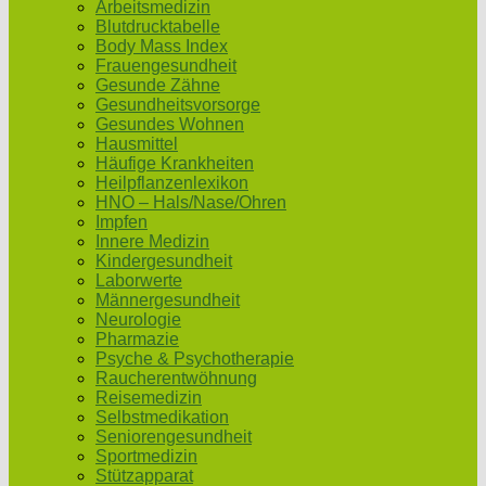
Arbeitsmedizin
Blutdrucktabelle
Body Mass Index
Frauengesundheit
Gesunde Zähne
Gesundheitsvorsorge
Gesundes Wohnen
Hausmittel
Häufige Krankheiten
Heilpflanzenlexikon
HNO – Hals/Nase/Ohren
Impfen
Innere Medizin
Kindergesundheit
Laborwerte
Männergesundheit
Neurologie
Pharmazie
Psyche & Psychotherapie
Raucherentwöhnung
Reisemedizin
Selbstmedikation
Seniorengesundheit
Sportmedizin
Stützapparat