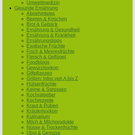
Umweltmedizin
Gesunde Ernährung
Abnehmtipps
Beeren & Kirschen
Brot & Gebäck
Ernährung & Gesundheit
Ernährung & Krankheit
Ernährungstipps
Exotische Früchte
Fisch & Meeresfrüchte
Fleisch & Geflügel
Foodblogs
Gewürzlexikon
Giftpflanzen
Grillen: Infos von A bis Z
Hülsenfrüchte
Keime & Sprossen
Kochratgeber
Kochrezepte
Kraut & Rüben
Kräuterlexikon
Kulinarium
Milch & Milchprodukte
Nüsse & Trockenfrüchte
Obst & Gemüse