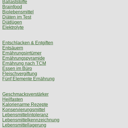
Ballaststoffe
Brainfood
Biolebensmittel
Diäten im Test
Diätlügen
Elektrolyte
Entschlacken & Entgiften
Entsäuern
Ernährungsirrtümer
Ernährungspyramide
Ernährung nach TCM
Essen im Büro
Fleischvergiftung
Fünf Elemente Ernährung
Geschmacksverstärker
Heilfasten
Kalorienarme Rezepte
Konservierungsmittel
Lebensmittelintoleranz
Lebensmittelkennzeichnung
Lebensmittellagerung