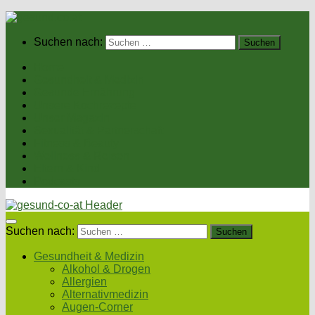
Suchen nach:
Home
Gesundheit & Medizin
Gesunde Ernährung
Unsere Kochrezepte
Unser Magazin
Sexualität & Partnerschaft
Fitness & Beauty
Wellness & Reisen
Eltern & Kind
Podcasts
Suchen nach:
Gesundheit & Medizin
Alkohol & Drogen
Allergien
Alternativmedizin
Augen-Corner