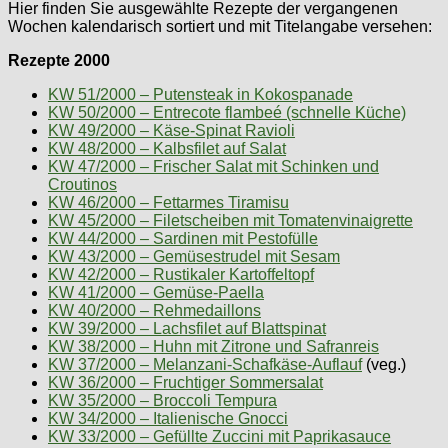
Hier finden Sie ausgewählte Rezepte der vergangenen
Wochen kalendarisch sortiert und mit Titelangabe versehen:
Rezepte 2000
KW 51/2000 – Putensteak in Kokospanade
KW 50/2000 – Entrecote flambeé (schnelle Küche)
KW 49/2000 – Käse-Spinat Ravioli
KW 48/2000 – Kalbsfilet auf Salat
KW 47/2000 – Frischer Salat mit Schinken und
Croutinos
KW 46/2000 – Fettarmes Tiramisu
KW 45/2000 – Filetscheiben mit Tomatenvinaigrette
KW 44/2000 – Sardinen mit Pestofülle
KW 43/2000 – Gemüsestrudel mit Sesam
KW 42/2000 – Rustikaler Kartoffeltopf
KW 41/2000 – Gemüse-Paella
KW 40/2000 – Rehmedaillons
KW 39/2000 – Lachsfilet auf Blattspinat
KW 38/2000 – Huhn mit Zitrone und Safranreis
KW 37/2000 – Melanzani-Schafkäse-Auflauf
(veg.)
KW 36/2000 – Fruchtiger Sommersalat
KW 35/2000 – Broccoli Tempura
KW 34/2000 – Italienische Gnocci
KW 33/2000 – Gefüllte Zuccini mit Paprikasauce