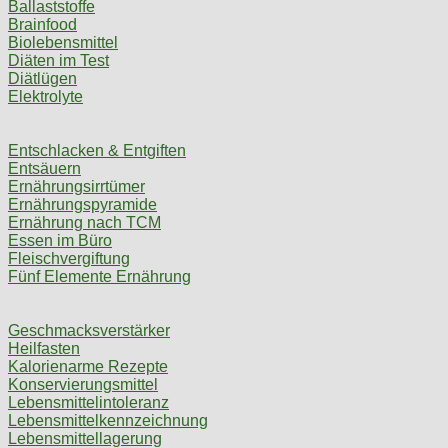
Ballaststoffe
Brainfood
Biolebensmittel
Diäten im Test
Diätlügen
Elektrolyte
Entschlacken & Entgiften
Entsäuern
Ernährungsirrtümer
Ernährungspyramide
Ernährung nach TCM
Essen im Büro
Fleischvergiftung
Fünf Elemente Ernährung
Geschmacksverstärker
Heilfasten
Kalorienarme Rezepte
Konservierungsmittel
Lebensmittelintoleranz
Lebensmittelkennzeichnung
Lebensmittellagerung