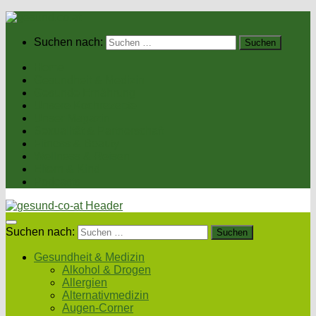
Suchen nach:
Home
Gesundheit & Medizin
Gesunde Ernährung
Unsere Kochrezepte
Unser Magazin
Sexualität & Partnerschaft
Fitness & Beauty
Wellness & Reisen
Eltern & Kind
Podcasts
Suchen nach:
Gesundheit & Medizin
Alkohol & Drogen
Allergien
Alternativmedizin
Augen-Corner