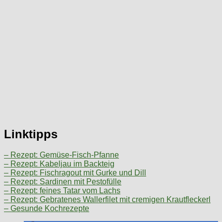
Linktipps
– Rezept: Gemüse-Fisch-Pfanne
– Rezept: Kabeljau im Backteig
– Rezept: Fischragout mit Gurke und Dill
– Rezept: Sardinen mit Pestofülle
– Rezept: feines Tatar vom Lachs
– Rezept: Gebratenes Wallerfilet mit cremigen Krautfleckerl
– Gesunde Kochrezepte