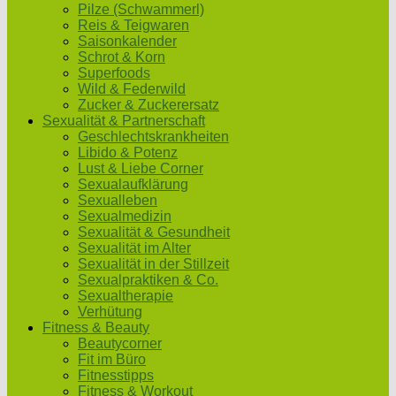
Pilze (Schwammerl)
Reis & Teigwaren
Saisonkalender
Schrot & Korn
Superfoods
Wild & Federwild
Zucker & Zuckerersatz
Sexualität & Partnerschaft
Geschlechtskrankheiten
Libido & Potenz
Lust & Liebe Corner
Sexualaufklärung
Sexualleben
Sexualmedizin
Sexualität & Gesundheit
Sexualität im Alter
Sexualität in der Stillzeit
Sexualpraktiken & Co.
Sexualtherapie
Verhütung
Fitness & Beauty
Beautycorner
Fit im Büro
Fitnesstipps
Fitness & Workout