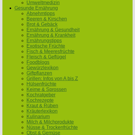
Umweltmedizin
Gesunde Ernährung
Abnehmtipps
Beeren & Kirschen
Brot & Gebäck
Ernährung & Gesundheit
Ernährung & Krankheit
Ernährungstipps
Exotische Früchte
Fisch & Meeresfrüchte
Fleisch & Geflügel
Foodblogs
Gewürzlexikon
Giftpflanzen
Grillen: Infos von A bis Z
Hülsenfrüchte
Keime & Sprossen
Kochratgeber
Kochrezepte
Kraut & Rüben
Kräuterlexikon
Kulinarium
Milch & Milchprodukte
Nüsse & Trockenfrüchte
Obst & Gemüse