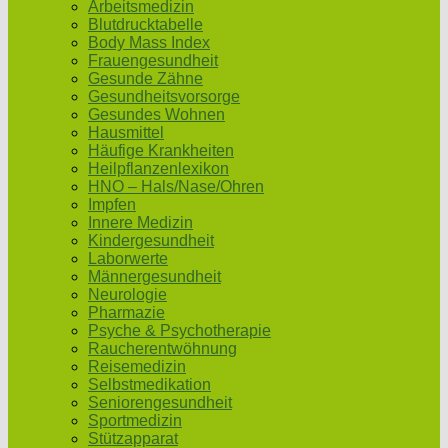
Arbeitsmedizin
Blutdrucktabelle
Body Mass Index
Frauengesundheit
Gesunde Zähne
Gesundheitsvorsorge
Gesundes Wohnen
Hausmittel
Häufige Krankheiten
Heilpflanzenlexikon
HNO – Hals/Nase/Ohren
Impfen
Innere Medizin
Kindergesundheit
Laborwerte
Männergesundheit
Neurologie
Pharmazie
Psyche & Psychotherapie
Raucherentwöhnung
Reisemedizin
Selbstmedikation
Seniorengesundheit
Sportmedizin
Stützapparat