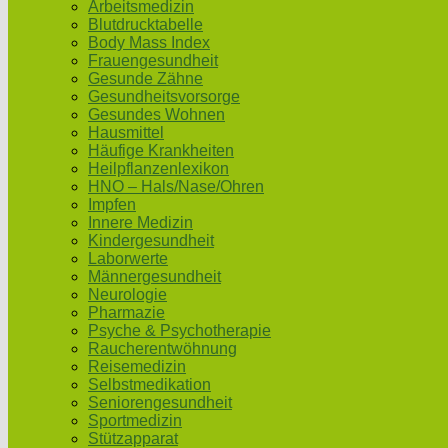
Arbeitsmedizin
Blutdrucktabelle
Body Mass Index
Frauengesundheit
Gesunde Zähne
Gesundheitsvorsorge
Gesundes Wohnen
Hausmittel
Häufige Krankheiten
Heilpflanzenlexikon
HNO – Hals/Nase/Ohren
Impfen
Innere Medizin
Kindergesundheit
Laborwerte
Männergesundheit
Neurologie
Pharmazie
Psyche & Psychotherapie
Raucherentwöhnung
Reisemedizin
Selbstmedikation
Seniorengesundheit
Sportmedizin
Stützapparat