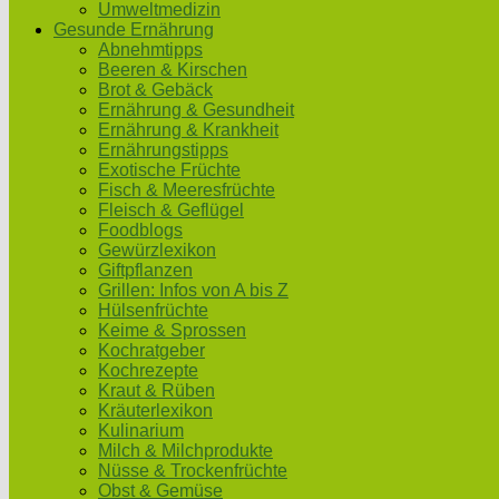
Umweltmedizin
Gesunde Ernährung
Abnehmtipps
Beeren & Kirschen
Brot & Gebäck
Ernährung & Gesundheit
Ernährung & Krankheit
Ernährungstipps
Exotische Früchte
Fisch & Meeresfrüchte
Fleisch & Geflügel
Foodblogs
Gewürzlexikon
Giftpflanzen
Grillen: Infos von A bis Z
Hülsenfrüchte
Keime & Sprossen
Kochratgeber
Kochrezepte
Kraut & Rüben
Kräuterlexikon
Kulinarium
Milch & Milchprodukte
Nüsse & Trockenfrüchte
Obst & Gemüse