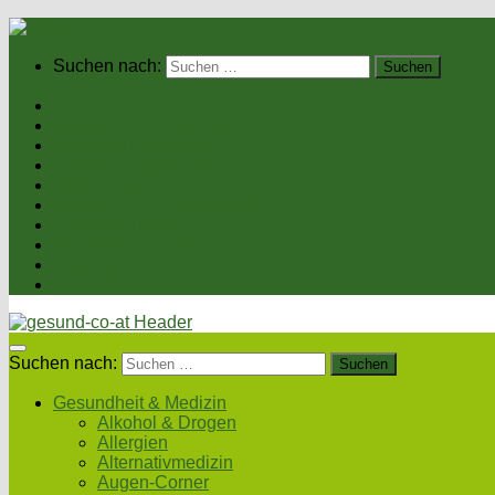
Suchen nach:
Home
Gesundheit & Medizin
Gesunde Ernährung
Unsere Kochrezepte
Unser Magazin
Sexualität & Partnerschaft
Fitness & Beauty
Wellness & Reisen
Eltern & Kind
Podcasts
Suchen nach:
Gesundheit & Medizin
Alkohol & Drogen
Allergien
Alternativmedizin
Augen-Corner