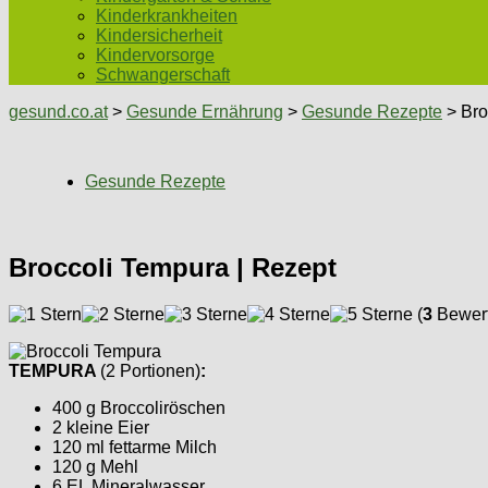
Kinderkrankheiten
Kindersicherheit
Kindervorsorge
Schwangerschaft
gesund.co.at
>
Gesunde Ernährung
>
Gesunde Rezepte
> Bro
Gesunde Rezepte
Broccoli Tempura | Rezept
(
3
Bewert
TEMPURA
(2 Portionen)
:
400 g Broccoliröschen
2 kleine Eier
120 ml fettarme Milch
120 g Mehl
6 EL Mineralwasser