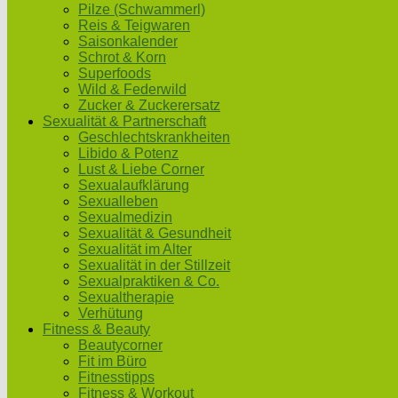
Pilze (Schwammerl)
Reis & Teigwaren
Saisonkalender
Schrot & Korn
Superfoods
Wild & Federwild
Zucker & Zuckerersatz
Sexualität & Partnerschaft
Geschlechtskrankheiten
Libido & Potenz
Lust & Liebe Corner
Sexualaufklärung
Sexualleben
Sexualmedizin
Sexualität & Gesundheit
Sexualität im Alter
Sexualität in der Stillzeit
Sexualpraktiken & Co.
Sexualtherapie
Verhütung
Fitness & Beauty
Beautycorner
Fit im Büro
Fitnesstipps
Fitness & Workout