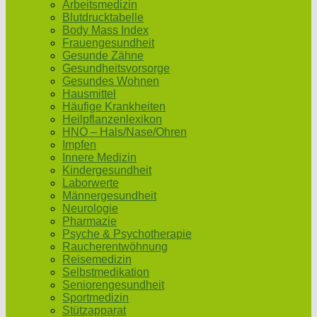
Arbeitsmedizin
Blutdrucktabelle
Body Mass Index
Frauengesundheit
Gesunde Zähne
Gesundheitsvorsorge
Gesundes Wohnen
Hausmittel
Häufige Krankheiten
Heilpflanzenlexikon
HNO – Hals/Nase/Ohren
Impfen
Innere Medizin
Kindergesundheit
Laborwerte
Männergesundheit
Neurologie
Pharmazie
Psyche & Psychotherapie
Raucherentwöhnung
Reisemedizin
Selbstmedikation
Seniorengesundheit
Sportmedizin
Stützapparat