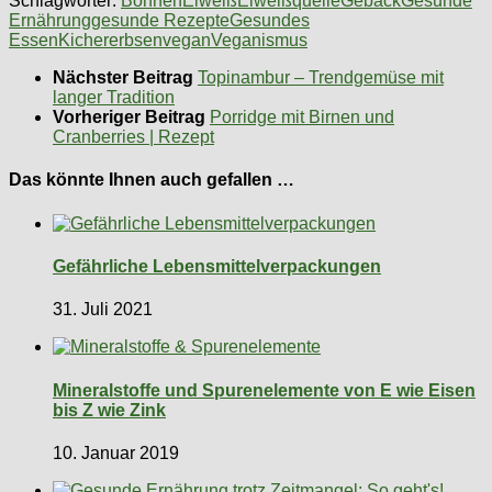
Schlagwörter:
Bohnen
Eiweiß
Eiweißquelle
Gebäck
Gesunde
Ernährung
gesunde Rezepte
Gesundes
Essen
Kichererbsen
vegan
Veganismus
Nächster Beitrag
Topinambur – Trendgemüse mit
langer Tradition
Vorheriger Beitrag
Porridge mit Birnen und
Cranberries | Rezept
Das könnte Ihnen auch gefallen …
Gefährliche Lebensmittelverpackungen
31. Juli 2021
Mineralstoffe und Spurenelemente von E wie Eisen
bis Z wie Zink
10. Januar 2019