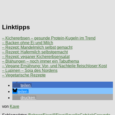
Linktipps
– Kichererbsen – gesunde Protein-Kugeln im Trend
– Backen ohne Ei und Milch
– Rezept: Mandelmilch selbst gemacht
– Rezept: Hafermilch selbstgemacht
– Rezept: veganer Kichererbsensalat
– Blähungen – noch immer ein Tabuthema
– Vegane Ernährung: Vor- und Nachteile fleischloser Kost
– Lupinen – Soja des Nordens
– Vegetarische Rezepte
teilen
teilen
drucken
von
Kave