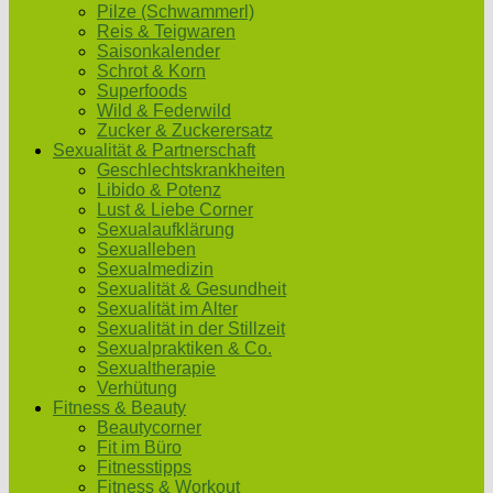
Pilze (Schwammerl)
Reis & Teigwaren
Saisonkalender
Schrot & Korn
Superfoods
Wild & Federwild
Zucker & Zuckerersatz
Sexualität & Partnerschaft
Geschlechtskrankheiten
Libido & Potenz
Lust & Liebe Corner
Sexualaufklärung
Sexualleben
Sexualmedizin
Sexualität & Gesundheit
Sexualität im Alter
Sexualität in der Stillzeit
Sexualpraktiken & Co.
Sexualtherapie
Verhütung
Fitness & Beauty
Beautycorner
Fit im Büro
Fitnesstipps
Fitness & Workout