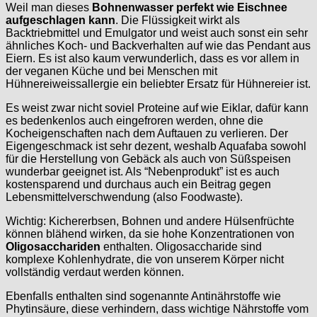
Weil man dieses
Bohnenwasser perfekt wie Eischnee
aufgeschlagen kann
. Die Flüssigkeit wirkt als
Backtriebmittel und Emulgator und weist auch sonst ein sehr
ähnliches Koch- und Backverhalten auf wie das Pendant aus
Eiern. Es ist also kaum verwunderlich, dass es vor allem in
der veganen Küche und bei Menschen mit
Hühnereiweissallergie ein beliebter Ersatz für Hühnereier ist.
Es weist zwar nicht soviel Proteine auf wie Eiklar, dafür kann
es bedenkenlos auch eingefroren werden, ohne die
Kocheigenschaften nach dem Auftauen zu verlieren. Der
Eigengeschmack ist sehr dezent, weshalb Aquafaba sowohl
für die Herstellung von Gebäck als auch von Süßspeisen
wunderbar geeignet ist. Als “Nebenprodukt” ist es auch
kostensparend und durchaus auch ein Beitrag gegen
Lebensmittelverschwendung (also Foodwaste).
Wichtig: Kichererbsen, Bohnen und andere Hülsenfrüchte
können blähend wirken, da sie hohe Konzentrationen von
Oligosacchariden
enthalten. Oligosaccharide sind
komplexe Kohlenhydrate, die von unserem Körper nicht
vollständig verdaut werden können.
Ebenfalls enthalten sind sogenannte Antinährstoffe wie
Phytinsäure, diese verhindern, dass wichtige Nährstoffe vom