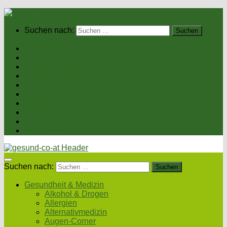
Suchen nach:
Home
Gesundheit & Medizin
Gesunde Ernährung
Unsere Kochrezepte
Unser Magazin
Sexualität & Partnerschaft
Fitness & Beauty
Wellness & Reisen
Eltern & Kind
Podcasts
Suchen nach:
Gesundheit & Medizin
Alkohol & Drogen
Allergien
Alternativmedizin
Augen-Corner