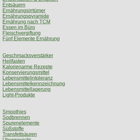
Entsäuern
Ernährungsirrtümer
Ernährungspyramide
Ernährung nach TCM
Essen im Büro
Fleischvergiftung
Fünf Elemente Ernährung
Geschmacksverstärker
Heilfasten
Kalorienarme Rezepte
Konservierungsmittel
Lebensmittelintoleranz
Lebensmittelkennzeichnung
Lebensmittellagerung
Light-Produkte
Smoothies
Sodbrennen
Spurenelemente
Süßstoffe
Transfettsäuren
Übergewicht