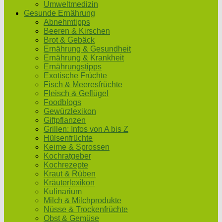
Umweltmedizin
Gesunde Ernährung
Abnehmtipps
Beeren & Kirschen
Brot & Gebäck
Ernährung & Gesundheit
Ernährung & Krankheit
Ernährungstipps
Exotische Früchte
Fisch & Meeresfrüchte
Fleisch & Geflügel
Foodblogs
Gewürzlexikon
Giftpflanzen
Grillen: Infos von A bis Z
Hülsenfrüchte
Keime & Sprossen
Kochratgeber
Kochrezepte
Kraut & Rüben
Kräuterlexikon
Kulinarium
Milch & Milchprodukte
Nüsse & Trockenfrüchte
Obst & Gemüse