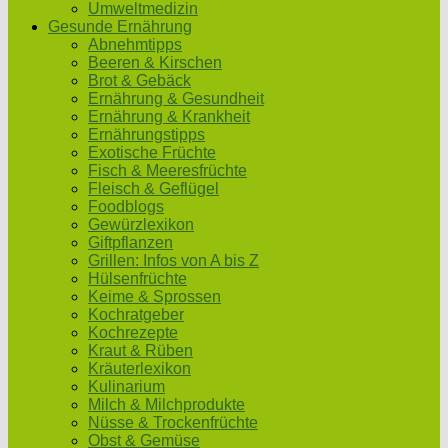
Umweltmedizin
Gesunde Ernährung
Abnehmtipps
Beeren & Kirschen
Brot & Gebäck
Ernährung & Gesundheit
Ernährung & Krankheit
Ernährungstipps
Exotische Früchte
Fisch & Meeresfrüchte
Fleisch & Geflügel
Foodblogs
Gewürzlexikon
Giftpflanzen
Grillen: Infos von A bis Z
Hülsenfrüchte
Keime & Sprossen
Kochratgeber
Kochrezepte
Kraut & Rüben
Kräuterlexikon
Kulinarium
Milch & Milchprodukte
Nüsse & Trockenfrüchte
Obst & Gemüse