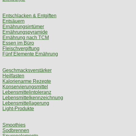
Entschlacken & Entgiften
Entsäuern
Ernährungsirrtümer
Ernährungspyramide
Ernährung nach TCM
Essen im Büro
Fleischvergiftung
Fünf Elemente Ernährung
Geschmacksverstärker
Heilfasten
Kalorienarme Rezepte
Konservierungsmittel
Lebensmittelintoleranz
Lebensmittelkennzeichnung
Lebensmittellagerung
Light-Produkte
Smoothies
Sodbrennen
Spurenelemente