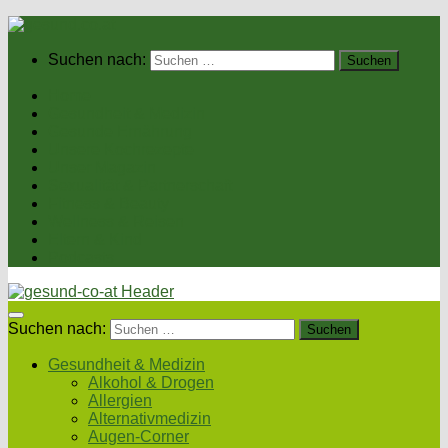
Suchen nach:
Home
Gesundheit & Medizin
Gesunde Ernährung
Unsere Kochrezepte
Unser Magazin
Sexualität & Partnerschaft
Fitness & Beauty
Wellness & Reisen
Eltern & Kind
Podcasts
Suchen nach:
Gesundheit & Medizin
Alkohol & Drogen
Allergien
Alternativmedizin
Augen-Corner