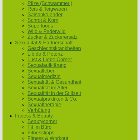
Pilze (Schwammerl)
Reis & Teigwaren
Saisonkalender
Schrot & Korn
Superfoods
Wild & Federwild
Zucker & Zuckerersatz
Sexualität & Partnerschaft
Geschlechtskrankheiten
Libido & Potenz
Lust & Liebe Corner
Sexualaufklärung
Sexualleben
Sexualmedizin
Sexualität & Gesundheit
Sexualität im Alter
Sexualität in der Stillzeit
Sexualpraktiken & Co.
Sexualtherapie
Verhütung
Fitness & Beauty
Beautycorner
Fit im Büro
Fitnesstipps
Fitness & Workout