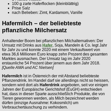
100 g zarte Haferflocken (kleinblättrig)
Prise Salz
nach Belieben: Zimt, Kardamom, Vanille
Hafermilch – der beliebteste
pflanzliche Milchersatz
Anhaltender Boom bei pflanzlichen Milchalternativen: Der
Umsatz mit Drinks aus
Hafer
, Soja, Mandeln & Co. legt Jahr
für Jahr zu und konnte 2020 mit einem Verkaufswert von
etwa 36,6 Millionen Euro knapp zehn Prozent des gesamten
Marktes ausmachen. Der Umsatz lag im Jahr 2020
erstaunliche 54 Prozent über jenem aus dem Jahr 2018.
[Quelle AMA und AC Nielsen]
Hafermilch
ist in Österreich der mit Abstand beliebteste
Pflanzendrink. Im Handel darf sie allerdings nicht so heissen,
sondern wird dort als
Haferdrink
angeboten, seit vor einigen
Jahren der Europäische Gerichtshof (EuGH) entschieden
hat, dass in dieser Sparte ausschließlich Produkte, die von
Tieren gewonnen werden, als Milch bezeichnet werden
dürfen (einzige Ausnahme: Kokosmilch) um
Verbrauchertäuschung zu verhindern.