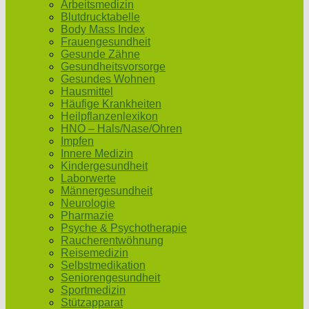
Arbeitsmedizin
Blutdrucktabelle
Body Mass Index
Frauengesundheit
Gesunde Zähne
Gesundheitsvorsorge
Gesundes Wohnen
Hausmittel
Häufige Krankheiten
Heilpflanzenlexikon
HNO – Hals/Nase/Ohren
Impfen
Innere Medizin
Kindergesundheit
Laborwerte
Männergesundheit
Neurologie
Pharmazie
Psyche & Psychotherapie
Raucherentwöhnung
Reisemedizin
Selbstmedikation
Seniorengesundheit
Sportmedizin
Stützapparat