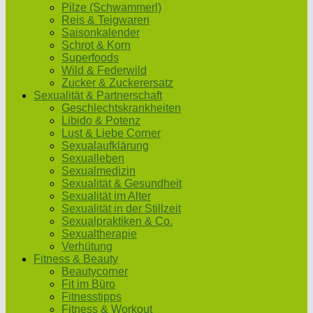
Pilze (Schwammerl)
Reis & Teigwaren
Saisonkalender
Schrot & Korn
Superfoods
Wild & Federwild
Zucker & Zuckerersatz
Sexualität & Partnerschaft
Geschlechtskrankheiten
Libido & Potenz
Lust & Liebe Corner
Sexualaufklärung
Sexualleben
Sexualmedizin
Sexualität & Gesundheit
Sexualität im Alter
Sexualität in der Stillzeit
Sexualpraktiken & Co.
Sexualtherapie
Verhütung
Fitness & Beauty
Beautycorner
Fit im Büro
Fitnesstipps
Fitness & Workout