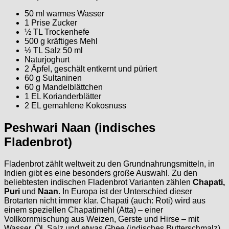
50 ml warmes Wasser
1 Prise Zucker
½ TL Trockenhefe
500 g kräftiges Mehl
½ TL Salz 50 ml
Naturjoghurt
2 Äpfel, geschält entkernt und püriert
60 g Sultaninen
60 g Mandelblättchen
1 EL Korianderblätter
2 EL gemahlene Kokosnuss
Peshwari Naan (indisches
Fladenbrot)
Fladenbrot zählt weltweit zu den Grundnahrungsmitteln, in
Indien gibt es eine besonders große Auswahl. Zu den
beliebtesten indischen Fladenbrot Varianten zählen
Chapati,
Puri
und
Naan
. In Europa ist der Unterschied dieser
Brotarten nicht immer klar. Chapati (auch: Roti) wird aus
einem speziellen Chapatimehl (Atta) – einer
Vollkornmischung aus Weizen, Gerste und Hirse – mit
Wasser, Öl, Salz und etwas Ghee (indisches Butterschmalz)