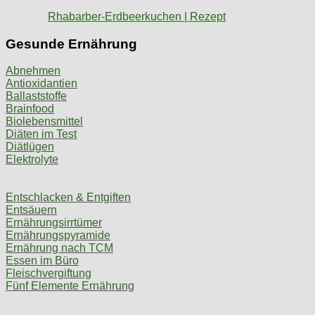
Rhabarber-Erdbeerkuchen | Rezept
Gesunde Ernährung
Abnehmen
Antioxidantien
Ballaststoffe
Brainfood
Biolebensmittel
Diäten im Test
Diätlügen
Elektrolyte
Entschlacken & Entgiften
Entsäuern
Ernährungsirrtümer
Ernährungspyramide
Ernährung nach TCM
Essen im Büro
Fleischvergiftung
Fünf Elemente Ernährung