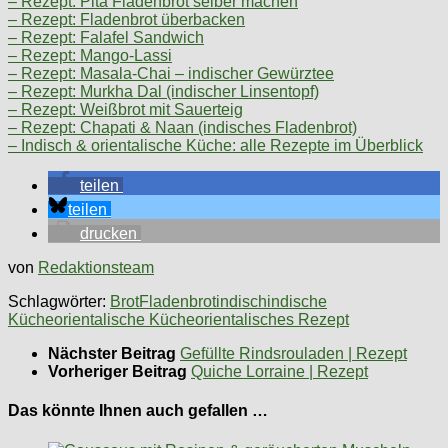
– Rezept: Pita Fladenbrot selber machen
– Rezept: Fladenbrot überbacken
– Rezept: Falafel Sandwich
– Rezept: Mango-Lassi
– Rezept: Masala-Chai – indischer Gewürztee
– Rezept: Murkha Dal (indischer Linsentopf)
– Rezept: Weißbrot mit Sauerteig
– Rezept: Chapati & Naan (indisches Fladenbrot)
– Indisch & orientalische Küche: alle Rezepte im Überblick
teilen
teilen
drucken
von
Redaktionsteam
Schlagwörter:
Brot
Fladenbrot
indisch
indische
Küche
orientalische Küche
orientalisches Rezept
Nächster Beitrag
Gefüllte Rindsrouladen | Rezept
Vorheriger Beitrag
Quiche Lorraine | Rezept
Das könnte Ihnen auch gefallen …