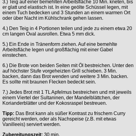
3.) Teig auf einer bemehlten Arbeitsfläche 10 Min. kneten, bis
er glatt und elastisch ist. In eine geölte Schüssel legen, mit
einem Tuch bedecken und 3 Stunden an einem warmen Ort
oder über Nacht im Kühlschrank gehen lassen.
4.) Den Teig in 4 Portionen teilen und jede zu einem etwa 20
cm langen Oval ausrollen. Etwa 5 mm dick.
5.) Ein Ende in Tränenform ziehen. Auf eine bemehlte
Arbeitsfläche legen und großflächig mit einer Gabel
einstechen.
6.) Die Brote von beiden Seiten mit Öl bestreichen. Unter den
auf höchster Stufe vorgeheizten Grill schieben. 3 Min.
backen, dann das Brot wenden und weitere 3 Min. backen.
Es sollte mit braunen Flecken bedeckt sein.
7.) Jedes Brot mit 1 TL Apfelmus bestreichen und mit jeweils
einem Viertel der Sultaninen, der Mandelblättchen, der
Korianderblätter und der Kokosraspel bestreuen.
Tipp:
Das Brot kann als süßer Kontrast zu frischem Curry
gereicht werden, oder als Nachspeise (z.B. mit etwas
Vanilleeis) serviert werden.
Zubereitungszeit:
30 min.