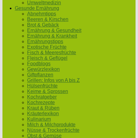
Umweltmedizin
Gesunde Ernährung
Abnehmtipps
Beeren & Kirschen
Brot & Gebäck
Ernährung & Gesundheit
Ernährung & Krankheit
Ernährungstipps
Exotische Früchte
Fisch & Meeresfrüchte
Fleisch & Geflügel
Foodblogs
Gewürzlexikon
Giftpflanzen
Grillen: Infos von A bis Z
Hülsenfrüchte
Keime & Sprossen
Kochratgeber
Kochrezepte
Kraut & Rüben
Kräuterlexikon
Kulinarium
Milch & Milchprodukte
Nüsse & Trockenfrüchte
Obst & Gemüse