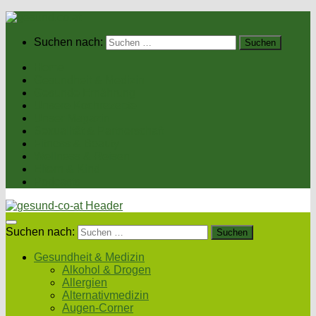
Suchen nach:
Home
Gesundheit & Medizin
Gesunde Ernährung
Unsere Kochrezepte
Unser Magazin
Sexualität & Partnerschaft
Fitness & Beauty
Wellness & Reisen
Eltern & Kind
Podcasts
Suchen nach:
Gesundheit & Medizin
Alkohol & Drogen
Allergien
Alternativmedizin
Augen-Corner