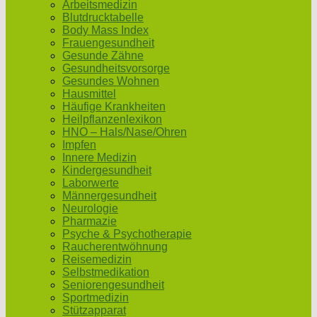
Arbeitsmedizin
Blutdrucktabelle
Body Mass Index
Frauengesundheit
Gesunde Zähne
Gesundheitsvorsorge
Gesundes Wohnen
Hausmittel
Häufige Krankheiten
Heilpflanzenlexikon
HNO – Hals/Nase/Ohren
Impfen
Innere Medizin
Kindergesundheit
Laborwerte
Männergesundheit
Neurologie
Pharmazie
Psyche & Psychotherapie
Raucherentwöhnung
Reisemedizin
Selbstmedikation
Seniorengesundheit
Sportmedizin
Stützapparat