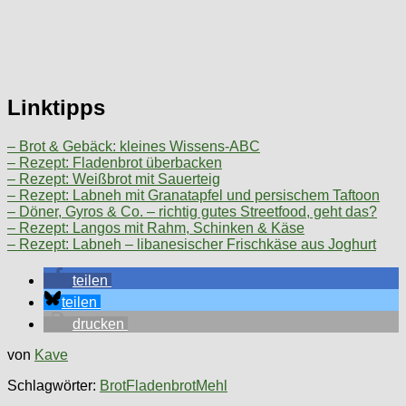
Linktipps
– Brot & Gebäck: kleines Wissens-ABC
– Rezept: Fladenbrot überbacken
– Rezept: Weißbrot mit Sauerteig
– Rezept: Labneh mit Granatapfel und persischem Taftoon
– Döner, Gyros & Co. – richtig gutes Streetfood, geht das?
– Rezept: Langos mit Rahm, Schinken & Käse
– Rezept: Labneh – libanesischer Frischkäse aus Joghurt
teilen
teilen
drucken
von
Kave
Schlagwörter:
Brot
Fladenbrot
Mehl