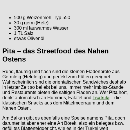
500 g Weizenmehl Typ 550
30 g germ (Hefe)
300 ml lauwarmes Wasser
1 TL Salz
etwas Olivenöl
Pita – das Streetfood des Nahen
Ostens
Rund, flaumig und flach sind die kleinen Fladenbrote aus
Germteig (Hefeteig) und perfekt zum Füllen geeignet.
Wahrscheinlich sind die orientalischen Sandwiches deshalb
in letzter Zeit so beliebt bei uns. Immer mehr Imbiss-Stände
und Restaurants bieten die saftigen Fladen an. Wer
Pita
hört,
denkt automatisch an Hummus, Falafel und
Tsatsiki
– die
klassischen Snacks aus dem Mittelmeerraum und dem
Nahen Osten.
Am Balkan gibt es ebenfalls eine Speise namens Pita, doch
darunter ist aber eher eine Art Börek, also ein belegtes bzw.
gefülltes Blätterteiggericht, wie es in der Türkei weit