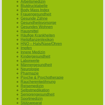
Arbeitsmedizin
Blutdrucktabelle
Body Mass Index
Frauengesundheit
Gesunde Zähne
Gesundheitsvorsorge
Gesundes Wohnen
Hausmittel
Häufige Krankheiten
Heilpflanzenlexikon
HNO – Hals/Nase/Ohren
Impfen
Innere Medizin
Kindergesundheit
Laborwerte
Männergesundheit
Neurologie
Pharmazie
Psyche & Psychotherapie
Raucherentwöhnung
Reisemedizin
Selbstmedikation
Seniorengesundheit
Sportmedizin
Stützapparat