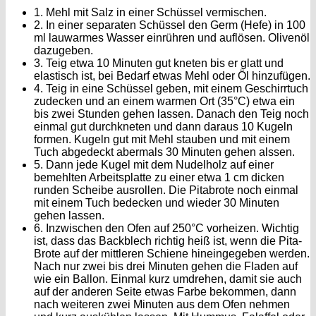
1. Mehl mit Salz in einer Schüssel vermischen.
2. In einer separaten Schüssel den Germ (Hefe) in 100
ml lauwarmes Wasser einrühren und auflösen. Olivenöl
dazugeben.
3. Teig etwa 10 Minuten gut kneten bis er glatt und
elastisch ist, bei Bedarf etwas Mehl oder Öl hinzufügen.
4. Teig in eine Schüssel geben, mit einem Geschirrtuch
zudecken und an einem warmen Ort (35°C) etwa ein
bis zwei Stunden gehen lassen. Danach den Teig noch
einmal gut durchkneten und dann daraus 10 Kugeln
formen. Kugeln gut mit Mehl stauben und mit einem
Tuch abgedeckt abermals 30 Minuten gehen alssen.
5. Dann jede Kugel mit dem Nudelholz auf einer
bemehlten Arbeitsplatte zu einer etwa 1 cm dicken
runden Scheibe ausrollen. Die Pitabrote noch einmal
mit einem Tuch bedecken und wieder 30 Minuten
gehen lassen.
6. Inzwischen den Ofen auf 250°C vorheizen. Wichtig
ist, dass das Backblech richtig heiß ist, wenn die Pita-
Brote auf der mittleren Schiene hineingegeben werden.
Nach nur zwei bis drei Minuten gehen die Fladen auf
wie ein Ballon. Einmal kurz umdrehen, damit sie auch
auf der anderen Seite etwas Farbe bekommen, dann
nach weiteren zwei Minuten aus dem Ofen nehmen