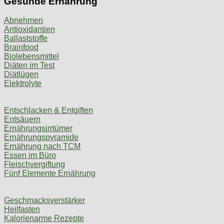
Gesunde Ernährung
Abnehmen
Antioxidantien
Ballaststoffe
Brainfood
Biolebensmittel
Diäten im Test
Diätlügen
Elektrolyte
Entschlacken & Entgiften
Entsäuern
Ernährungsirrtümer
Ernährungspyramide
Ernährung nach TCM
Essen im Büro
Fleischvergiftung
Fünf Elemente Ernährung
Geschmacksverstärker
Heilfasten
Kalorienarme Rezepte