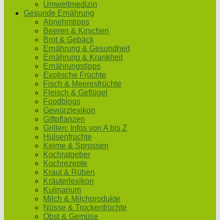
Umweltmedizin
Gesunde Ernährung
Abnehmtipps
Beeren & Kirschen
Brot & Gebäck
Ernährung & Gesundheit
Ernährung & Krankheit
Ernährungstipps
Exotische Früchte
Fisch & Meeresfrüchte
Fleisch & Geflügel
Foodblogs
Gewürzlexikon
Giftpflanzen
Grillen: Infos von A bis Z
Hülsenfrüchte
Keime & Sprossen
Kochratgeber
Kochrezepte
Kraut & Rüben
Kräuterlexikon
Kulinarium
Milch & Milchprodukte
Nüsse & Trockenfrüchte
Obst & Gemüse