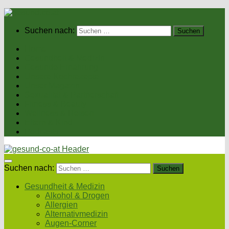
Suchen nach:
Home
Gesundheit & Medizin
Gesunde Ernährung
Unsere Kochrezepte
Unser Magazin
Sexualität & Partnerschaft
Fitness & Beauty
Wellness & Reisen
Eltern & Kind
Podcasts
Suchen nach:
Gesundheit & Medizin
Alkohol & Drogen
Allergien
Alternativmedizin
Augen-Corner