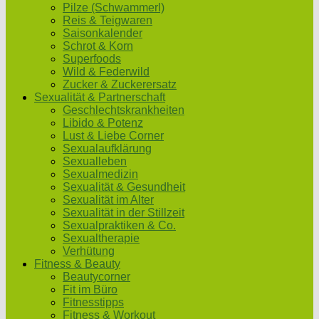
Pilze (Schwammerl)
Reis & Teigwaren
Saisonkalender
Schrot & Korn
Superfoods
Wild & Federwild
Zucker & Zuckerersatz
Sexualität & Partnerschaft
Geschlechtskrankheiten
Libido & Potenz
Lust & Liebe Corner
Sexualaufklärung
Sexualleben
Sexualmedizin
Sexualität & Gesundheit
Sexualität im Alter
Sexualität in der Stillzeit
Sexualpraktiken & Co.
Sexualtherapie
Verhütung
Fitness & Beauty
Beautycorner
Fit im Büro
Fitnesstipps
Fitness & Workout