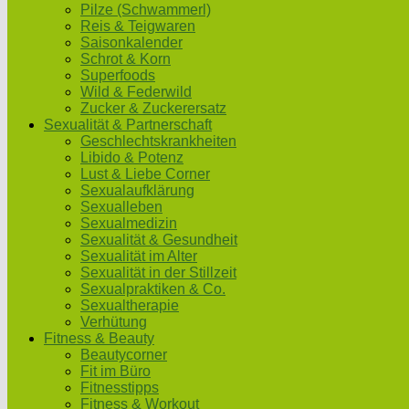
Pilze (Schwammerl)
Reis & Teigwaren
Saisonkalender
Schrot & Korn
Superfoods
Wild & Federwild
Zucker & Zuckerersatz
Sexualität & Partnerschaft
Geschlechtskrankheiten
Libido & Potenz
Lust & Liebe Corner
Sexualaufklärung
Sexualleben
Sexualmedizin
Sexualität & Gesundheit
Sexualität im Alter
Sexualität in der Stillzeit
Sexualpraktiken & Co.
Sexualtherapie
Verhütung
Fitness & Beauty
Beautycorner
Fit im Büro
Fitnesstipps
Fitness & Workout