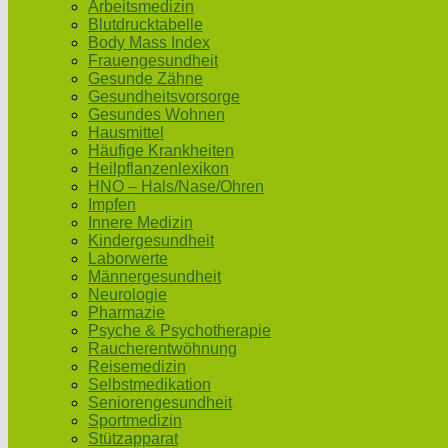
Arbeitsmedizin
Blutdrucktabelle
Body Mass Index
Frauengesundheit
Gesunde Zähne
Gesundheitsvorsorge
Gesundes Wohnen
Hausmittel
Häufige Krankheiten
Heilpflanzenlexikon
HNO – Hals/Nase/Ohren
Impfen
Innere Medizin
Kindergesundheit
Laborwerte
Männergesundheit
Neurologie
Pharmazie
Psyche & Psychotherapie
Raucherentwöhnung
Reisemedizin
Selbstmedikation
Seniorengesundheit
Sportmedizin
Stützapparat