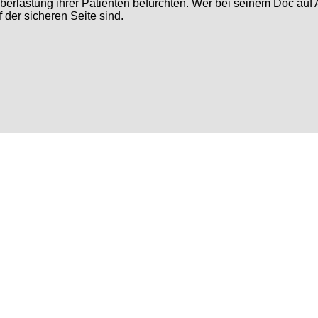
erlastung ihrer Patienten befürchten. Wer bei seinem Doc auf Ab
 der sicheren Seite sind.