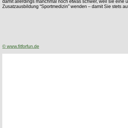
damit allerdings manchmal noch etwas schwer, weil sie eine üb
Zusatzausbildung “Sportmedizin” wenden – damit Sie stets auf
© www.fitforfun.de