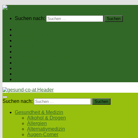
Suchen nach:
Home
Gesundheit & Medizin
Gesunde Ernährung
Unsere Kochrezepte
Unser Magazin
Sexualität & Partnerschaft
Fitness & Beauty
Wellness & Reisen
Eltern & Kind
Podcasts
Suchen nach:
Gesundheit & Medizin
Alkohol & Drogen
Allergien
Alternativmedizin
Augen-Corner