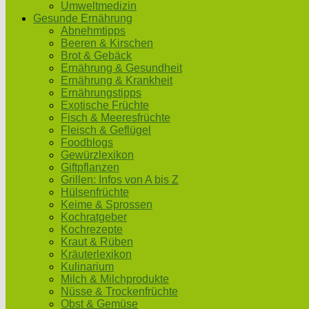
Umweltmedizin
Gesunde Ernährung
Abnehmtipps
Beeren & Kirschen
Brot & Gebäck
Ernährung & Gesundheit
Ernährung & Krankheit
Ernährungstipps
Exotische Früchte
Fisch & Meeresfrüchte
Fleisch & Geflügel
Foodblogs
Gewürzlexikon
Giftpflanzen
Grillen: Infos von A bis Z
Hülsenfrüchte
Keime & Sprossen
Kochratgeber
Kochrezepte
Kraut & Rüben
Kräuterlexikon
Kulinarium
Milch & Milchprodukte
Nüsse & Trockenfrüchte
Obst & Gemüse