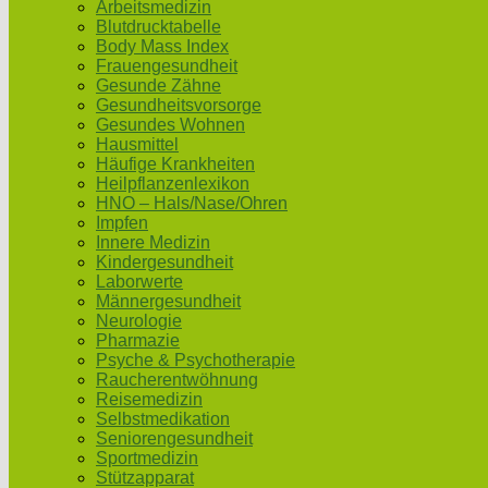
Arbeitsmedizin
Blutdrucktabelle
Body Mass Index
Frauengesundheit
Gesunde Zähne
Gesundheitsvorsorge
Gesundes Wohnen
Hausmittel
Häufige Krankheiten
Heilpflanzenlexikon
HNO – Hals/Nase/Ohren
Impfen
Innere Medizin
Kindergesundheit
Laborwerte
Männergesundheit
Neurologie
Pharmazie
Psyche & Psychotherapie
Raucherentwöhnung
Reisemedizin
Selbstmedikation
Seniorengesundheit
Sportmedizin
Stützapparat