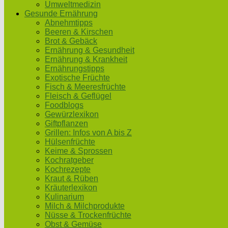
Umweltmedizin
Gesunde Ernährung
Abnehmtipps
Beeren & Kirschen
Brot & Gebäck
Ernährung & Gesundheit
Ernährung & Krankheit
Ernährungstipps
Exotische Früchte
Fisch & Meeresfrüchte
Fleisch & Geflügel
Foodblogs
Gewürzlexikon
Giftpflanzen
Grillen: Infos von A bis Z
Hülsenfrüchte
Keime & Sprossen
Kochratgeber
Kochrezepte
Kraut & Rüben
Kräuterlexikon
Kulinarium
Milch & Milchprodukte
Nüsse & Trockenfrüchte
Obst & Gemüse