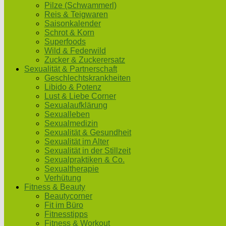
Pilze (Schwammerl)
Reis & Teigwaren
Saisonkalender
Schrot & Korn
Superfoods
Wild & Federwild
Zucker & Zuckerersatz
Sexualität & Partnerschaft
Geschlechtskrankheiten
Libido & Potenz
Lust & Liebe Corner
Sexualaufklärung
Sexualleben
Sexualmedizin
Sexualität & Gesundheit
Sexualität im Alter
Sexualität in der Stillzeit
Sexualpraktiken & Co.
Sexualtherapie
Verhütung
Fitness & Beauty
Beautycorner
Fit im Büro
Fitnesstipps
Fitness & Workout