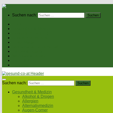
Suchen nach:
Home
Gesundheit & Medizin
Gesunde Ernährung
Unsere Kochrezepte
Unser Magazin
Sexualität & Partnerschaft
Fitness & Beauty
Wellness & Reisen
Eltern & Kind
Podcasts
Suchen nach:
Gesundheit & Medizin
Alkohol & Drogen
Allergien
Alternativmedizin
Augen-Corner