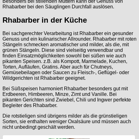
Besonders bei stillenden Müttern kann der Genuss von
Rhabarber bei den Säuglingen Durchfall auslösen.
Rhabarber in der Küche
Bei sachgerechter Verarbeitung ist Rhabarber ein gesunder
Genuss und ein kulinarischer Allrounder. Rhabarber mit roten
Stängeln schmecken aromatischer und milder, als die, mit
grünen Stängeln. Diese sind vielseitig verwendbar und
finden Einsatzmöglichkeiten sowohl bei süßen wie auch
pikanten Speisen. z.B. als Kompott, Marmelade, Kuchen,
Torten, Aufläufen, Gratins. Aber auch für Chutneys,
Gemüsebeilagen oder Saucen zu Fleisch-, Geflügel- oder
Wildgerichten ist Rhabarber geeignet.
Bei Süßspeisen harmoniert Rhabarber besonders gut mit
Erdbeeren, Himbeeren, Minze, Zimt und Vanille. Bei
pikanten Gerichten sind Zwiebel, Chili und Ingwer perfekte
Begleiter des Rhabarber.
Die rotstieligen sind übrigens milder als die grünstieligen
Sorten, sie enthalten weniger Oxalsäure und müssen auch
nicht unbedingt geschält werden.