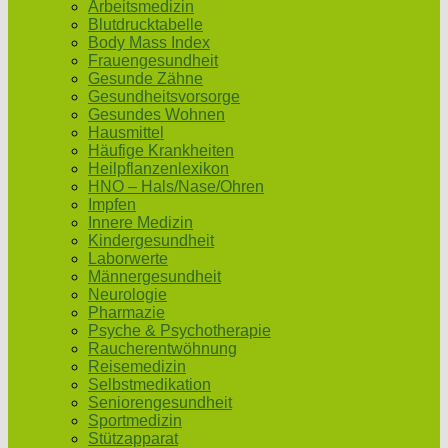
Arbeitsmedizin
Blutdrucktabelle
Body Mass Index
Frauengesundheit
Gesunde Zähne
Gesundheitsvorsorge
Gesundes Wohnen
Hausmittel
Häufige Krankheiten
Heilpflanzenlexikon
HNO – Hals/Nase/Ohren
Impfen
Innere Medizin
Kindergesundheit
Laborwerte
Männergesundheit
Neurologie
Pharmazie
Psyche & Psychotherapie
Raucherentwöhnung
Reisemedizin
Selbstmedikation
Seniorengesundheit
Sportmedizin
Stützapparat