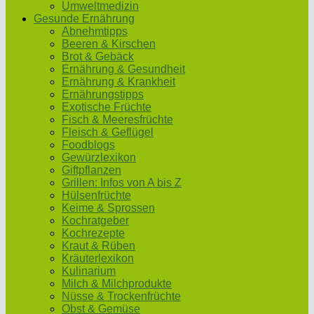
Umweltmedizin
Gesunde Ernährung
Abnehmtipps
Beeren & Kirschen
Brot & Gebäck
Ernährung & Gesundheit
Ernährung & Krankheit
Ernährungstipps
Exotische Früchte
Fisch & Meeresfrüchte
Fleisch & Geflügel
Foodblogs
Gewürzlexikon
Giftpflanzen
Grillen: Infos von A bis Z
Hülsenfrüchte
Keime & Sprossen
Kochratgeber
Kochrezepte
Kraut & Rüben
Kräuterlexikon
Kulinarium
Milch & Milchprodukte
Nüsse & Trockenfrüchte
Obst & Gemüse