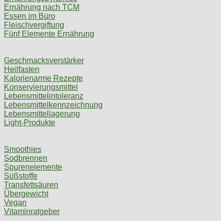
Ernährung nach TCM
Essen im Büro
Fleischvergiftung
Fünf Elemente Ernährung
Geschmacksverstärker
Heilfasten
Kalorienarme Rezepte
Konservierungsmittel
Lebensmittelintoleranz
Lebensmittelkennzeichnung
Lebensmittellagerung
Light-Produkte
Smoothies
Sodbrennen
Spurenelemente
Süßstoffe
Transfettsäuren
Übergewicht
Vegan
Vitaminratgeber