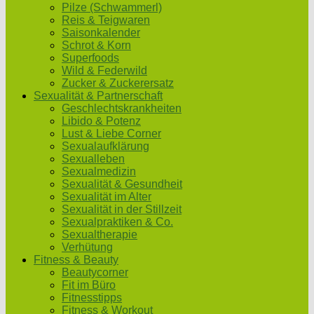
Pilze (Schwammerl)
Reis & Teigwaren
Saisonkalender
Schrot & Korn
Superfoods
Wild & Federwild
Zucker & Zuckerersatz
Sexualität & Partnerschaft
Geschlechtskrankheiten
Libido & Potenz
Lust & Liebe Corner
Sexualaufklärung
Sexualleben
Sexualmedizin
Sexualität & Gesundheit
Sexualität im Alter
Sexualität in der Stillzeit
Sexualpraktiken & Co.
Sexualtherapie
Verhütung
Fitness & Beauty
Beautycorner
Fit im Büro
Fitnesstipps
Fitness & Workout