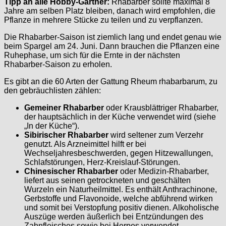
Tipp an alle Hobby-Gärtner:
Rhabarber sollte maximal 8
Jahre am selben Platz bleiben, danach wird empfohlen, die
Pflanze in mehrere Stücke zu teilen und zu verpflanzen.
Die Rhabarber-Saison ist ziemlich lang und endet genau wie
beim Spargel am 24. Juni. Dann brauchen die Pflanzen eine
Ruhephase, um sich für die Ernte in der nächsten
Rhabarber-Saison zu erholen.
Es gibt an die 60 Arten der Gattung Rheum rhabarbarum, zu
den gebräuchlisten zählen:
Gemeiner Rhabarber
oder Krausblättriger Rhabarber,
der hauptsächlich in der Küche verwendet wird (siehe
„In der Küche“).
Sibirischer Rhabarber
wird seltener zum Verzehr
genutzt. Als Arzneimittel hilft er bei
Wechseljahresbeschwerden, gegen Hitzewallungen,
Schlafstörungen, Herz-Kreislauf-Störungen.
Chinesischer Rhabarber
oder Medizin-Rhabarber,
liefert aus seinen getrockneten und geschälten
Wurzeln ein Naturheilmittel. Es enthält Anthrachinone,
Gerbstoffe und Flavonoide, welche abführend wirken
und somit bei Verstopfung positiv dienen. Alkoholische
Auszüge werden äußerlich bei Entzündungen des
Zahnfleisches sowie bei Herpes verwendet.