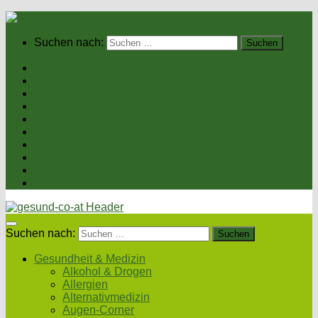
Suchen nach:
Home
Gesundheit & Medizin
Gesunde Ernährung
Unsere Kochrezepte
Unser Magazin
Sexualität & Partnerschaft
Fitness & Beauty
Wellness & Reisen
Eltern & Kind
Podcasts
Suchen nach:
Gesundheit & Medizin
Alkohol & Drogen
Allergien
Alternativmedizin
Augen-Corner