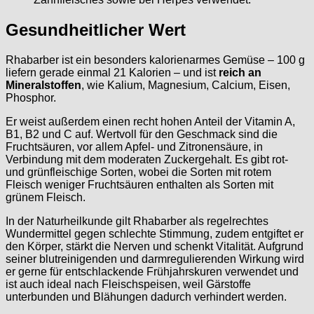
Gesundheitlicher Wert
Rhabarber ist ein besonders kalorienarmes Gemüse – 100 g
liefern gerade einmal 21 Kalorien – und ist
reich an
Mineralstoffen
, wie Kalium, Magnesium, Calcium, Eisen,
Phosphor.
Er weist außerdem einen recht hohen Anteil der Vitamin A,
B1, B2 und C auf. Wertvoll für den Geschmack sind die
Fruchtsäuren, vor allem Apfel- und Zitronensäure, in
Verbindung mit dem moderaten Zuckergehalt. Es gibt rot-
und grünfleischige Sorten, wobei die Sorten mit rotem
Fleisch weniger Fruchtsäuren enthalten als Sorten mit
grünem Fleisch.
In der Naturheilkunde gilt Rhabarber als regelrechtes
Wundermittel gegen schlechte Stimmung, zudem entgiftet er
den Körper, stärkt die Nerven und schenkt Vitalität. Aufgrund
seiner blutreinigenden und darmregulierenden Wirkung wird
er gerne für entschlackende Frühjahrskuren verwendet und
ist auch ideal nach Fleischspeisen, weil Gärstoffe
unterbunden und Blähungen dadurch verhindert werden.