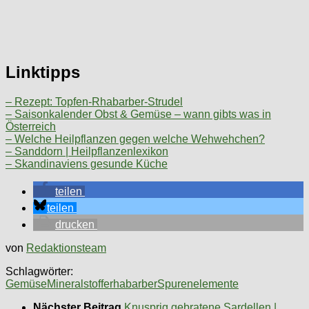
Linktipps
– Rezept: Topfen-Rhabarber-Strudel
– Saisonkalender Obst & Gemüse – wann gibts was in
Österreich
– Welche Heilpflanzen gegen welche Wehwehchen?
– Sanddorn | Heilpflanzenlexikon
– Skandinaviens gesunde Küche
teilen
teilen
drucken
von
Redaktionsteam
Schlagwörter:
Gemüse
Mineralstoffe
rhabarber
Spurenelemente
Nächster Beitrag
Knusprig gebratene Sardellen |