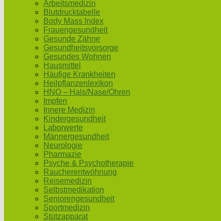
Arbeitsmedizin
Blutdrucktabelle
Body Mass Index
Frauengesundheit
Gesunde Zähne
Gesundheitsvorsorge
Gesundes Wohnen
Hausmittel
Häufige Krankheiten
Heilpflanzenlexikon
HNO – Hals/Nase/Ohren
Impfen
Innere Medizin
Kindergesundheit
Laborwerte
Männergesundheit
Neurologie
Pharmazie
Psyche & Psychotherapie
Raucherentwöhnung
Reisemedizin
Selbstmedikation
Seniorengesundheit
Sportmedizin
Stützapparat