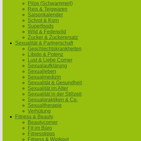
Pilze (Schwammerl)
Reis & Teigwaren
Saisonkalender
Schrot & Korn
Superfoods
Wild & Federwild
Zucker & Zuckerersatz
Sexualität & Partnerschaft
Geschlechtskrankheiten
Libido & Potenz
Lust & Liebe Corner
Sexualaufklärung
Sexualleben
Sexualmedizin
Sexualität & Gesundheit
Sexualität im Alter
Sexualität in der Stillzeit
Sexualpraktiken & Co.
Sexualtherapie
Verhütung
Fitness & Beauty
Beautycorner
Fit im Büro
Fitnesstipps
Fitness & Workout