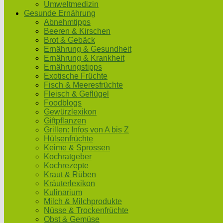
Umweltmedizin
Gesunde Ernährung
Abnehmtipps
Beeren & Kirschen
Brot & Gebäck
Ernährung & Gesundheit
Ernährung & Krankheit
Ernährungstipps
Exotische Früchte
Fisch & Meeresfrüchte
Fleisch & Geflügel
Foodblogs
Gewürzlexikon
Giftpflanzen
Grillen: Infos von A bis Z
Hülsenfrüchte
Keime & Sprossen
Kochratgeber
Kochrezepte
Kraut & Rüben
Kräuterlexikon
Kulinarium
Milch & Milchprodukte
Nüsse & Trockenfrüchte
Obst & Gemüse