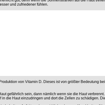
onnenlicht gut, denn wenn die Sonnenstrahlen auf die Haut tref
sser und zufriedener fühlen.
 Produktion von Vitamin D. Dieses ist von größter Bedeutung b
t gefährlich sein, dann nämlich wenn sie die Haut verbrennt. Ve
ef in die Haut einzudringen und dort die Zellen zu schädigen. 