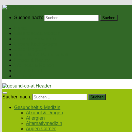
Suchen nach:
Home
Gesundheit & Medizin
Gesunde Ernährung
Unsere Kochrezepte
Unser Magazin
Sexualität & Partnerschaft
Fitness & Beauty
Wellness & Reisen
Eltern & Kind
Podcasts
Suchen nach:
Gesundheit & Medizin
Alkohol & Drogen
Allergien
Alternativmedizin
Augen-Corner