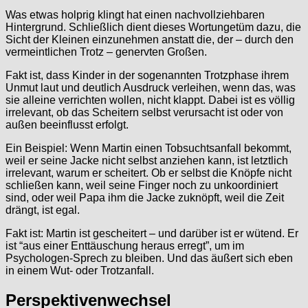
Was etwas holprig klingt hat einen nachvollziehbaren
Hintergrund. Schließlich dient dieses Wortungetüm dazu, die
Sicht der Kleinen einzunehmen anstatt die, der – durch den
vermeintlichen Trotz – genervten Großen.
Fakt ist, dass Kinder in der sogenannten Trotzphase ihrem
Unmut laut und deutlich Ausdruck verleihen, wenn das, was
sie alleine verrichten wollen, nicht klappt. Dabei ist es völlig
irrelevant, ob das Scheitern selbst verursacht ist oder von
außen beeinflusst erfolgt.
Ein Beispiel: Wenn Martin einen Tobsuchtsanfall bekommt,
weil er seine Jacke nicht selbst anziehen kann, ist letztlich
irrelevant, warum er scheitert. Ob er selbst die Knöpfe nicht
schließen kann, weil seine Finger noch zu unkoordiniert
sind, oder weil Papa ihm die Jacke zuknöpft, weil die Zeit
drängt, ist egal.
Fakt ist: Martin ist gescheitert – und darüber ist er wütend. Er
ist “aus einer Enttäuschung heraus erregt”, um im
Psychologen-Sprech zu bleiben. Und das äußert sich eben
in einem Wut- oder Trotzanfall.
Perspektivenwechsel