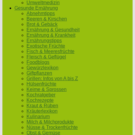
Umweltmedizin
Gesunde Ernährung
Abnehmtipps
Beeren & Kirschen
Brot & Gebäck
Ernährung & Gesundheit
Ernährung & Krankheit
Ernährungstipps
Exotische Früchte
Fisch & Meeresfrüchte
Fleisch & Geflügel
Foodblogs
Gewürzlexikon
Giftpflanzen
Grillen: Infos von A bis Z
Hülsenfrüchte
Keime & Sprossen
Kochratgeber
Kochrezepte
Kraut & Rüben
Kräuterlexikon
Kulinarium
Milch & Milchprodukte
Nüsse & Trockenfrüchte
Obst & Gemüse