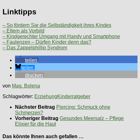
Linktipps
– So fördern Sie die Selbständigkeit ihres Kindes
– Eltern als Vorbild
– Kindgerechter Umgang mit Handy und Smartphone
– Faulenzen – Dürfen Kinder denn das?
– Das Zappelphillip Syndrom
teilen
teilen
drucken
von
Mag. Bolena
Schlagwörter:
Erziehung
Kinderratgeber
Nächster Beitrag
Piercing: Schmuck ohne
Schmerzen?
Vorheriger Beitrag
Gesundes Meersalz – Pflege
Elixier für die Haut
Das könnte Ihnen auch gefallen …