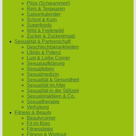
Pilze (Schwammerl)
Reis & Teigwaren
Saisonkalender
Schrot & Korn
Superfoods
Wild & Federwild
Zucker & Zuckerersatz
Sexualität & Partnerschaft
Geschlechtskrankheiten
Libido & Potenz
Lust & Liebe Corner
Sexualaufklärung
Sexualleben
Sexualmedizin
Sexualität & Gesundheit
Sexualität im Alter
Sexualität in der Stillzeit
Sexualpraktiken & Co.
Sexualtherapie
Verhütung
Fitness & Beauty
Beautycorner
Fit im Büro
Fitnesstipps
Fitness & Workout