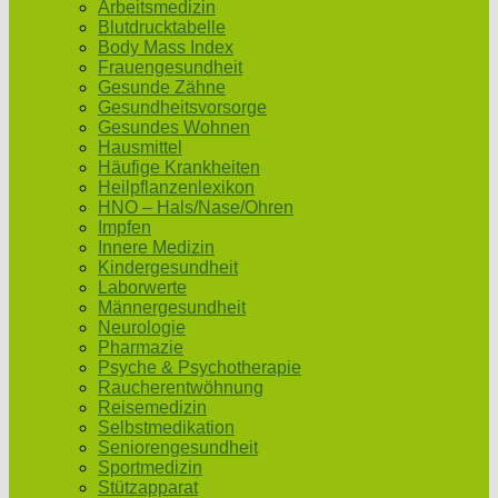
Arbeitsmedizin
Blutdrucktabelle
Body Mass Index
Frauengesundheit
Gesunde Zähne
Gesundheitsvorsorge
Gesundes Wohnen
Hausmittel
Häufige Krankheiten
Heilpflanzenlexikon
HNO – Hals/Nase/Ohren
Impfen
Innere Medizin
Kindergesundheit
Laborwerte
Männergesundheit
Neurologie
Pharmazie
Psyche & Psychotherapie
Raucherentwöhnung
Reisemedizin
Selbstmedikation
Seniorengesundheit
Sportmedizin
Stützapparat