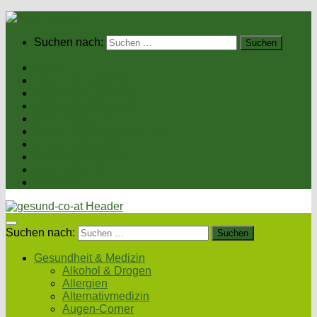
Suchen nach:
Home
Gesundheit & Medizin
Gesunde Ernährung
Unsere Kochrezepte
Unser Magazin
Sexualität & Partnerschaft
Fitness & Beauty
Wellness & Reisen
Eltern & Kind
Podcasts
Suchen nach:
Gesundheit & Medizin
Alkohol & Drogen
Allergien
Alternativmedizin
Augen-Corner