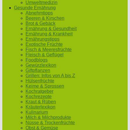
Umweltmedizin
Gesunde Ernährung
Abnehmtipps
Beeren & Kirschen
Brot & Gebäck
Ernährung & Gesundheit
Ernährung & Krankheit
Ernährungstipps
Exotische Früchte
Fisch & Meeresfrüchte
Fleisch & Geflügel
Foodblogs
Gewürzlexikon
Giftpflanzen
Grillen: Infos von A bis Z
Hülsenfrüchte
Keime & Sprossen
Kochratgeber
Kochrezepte
Kraut & Rüben
Kräuterlexikon
Kulinarium
Milch & Milchprodukte
Nüsse & Trockenfrüchte
Obst & Gemüse