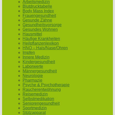
Arbeitsmedizin
Blutdrucktabelle
Body Mass Index
Frauengesundheit
Gesunde Zähne
Gesundheitsvorsorge
Gesundes Wohnen
Hausmittel
Häufige Krankheiten
Heilpflanzenlexikon
HNO – Hals/Nase/Ohren
Impfen
Innere Medizin
Kindergesundheit
Laborwerte
Männergesundheit
Neurologie
Pharmazie
Psyche & Psychotherapie
Raucherentwöhnung
Reisemedizin
Selbstmedikation
Seniorengesundheit
Sportmedizin
Stützapparat