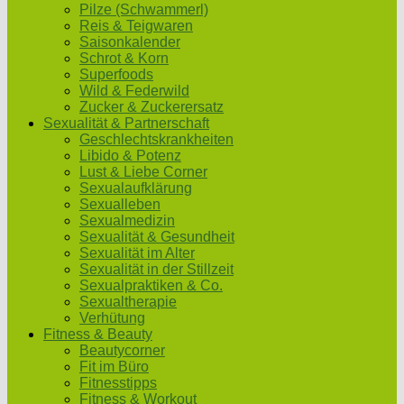
Pilze (Schwammerl)
Reis & Teigwaren
Saisonkalender
Schrot & Korn
Superfoods
Wild & Federwild
Zucker & Zuckerersatz
Sexualität & Partnerschaft
Geschlechtskrankheiten
Libido & Potenz
Lust & Liebe Corner
Sexualaufklärung
Sexualleben
Sexualmedizin
Sexualität & Gesundheit
Sexualität im Alter
Sexualität in der Stillzeit
Sexualpraktiken & Co.
Sexualtherapie
Verhütung
Fitness & Beauty
Beautycorner
Fit im Büro
Fitnesstipps
Fitness & Workout