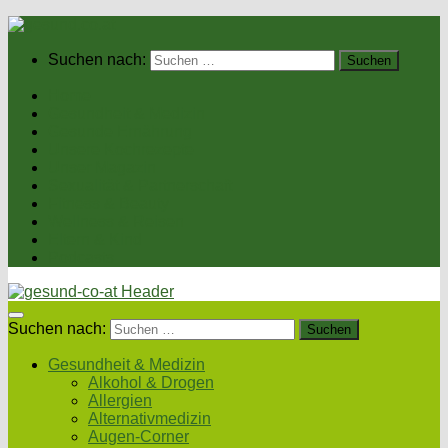
Suchen nach:
Home
Gesundheit & Medizin
Gesunde Ernährung
Unsere Kochrezepte
Unser Magazin
Sexualität & Partnerschaft
Fitness & Beauty
Wellness & Reisen
Eltern & Kind
Podcasts
Suchen nach:
Gesundheit & Medizin
Alkohol & Drogen
Allergien
Alternativmedizin
Augen-Corner