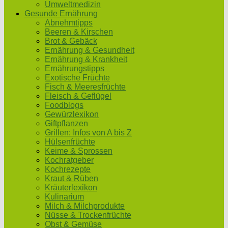
Umweltmedizin
Gesunde Ernährung
Abnehmtipps
Beeren & Kirschen
Brot & Gebäck
Ernährung & Gesundheit
Ernährung & Krankheit
Ernährungstipps
Exotische Früchte
Fisch & Meeresfrüchte
Fleisch & Geflügel
Foodblogs
Gewürzlexikon
Giftpflanzen
Grillen: Infos von A bis Z
Hülsenfrüchte
Keime & Sprossen
Kochratgeber
Kochrezepte
Kraut & Rüben
Kräuterlexikon
Kulinarium
Milch & Milchprodukte
Nüsse & Trockenfrüchte
Obst & Gemüse