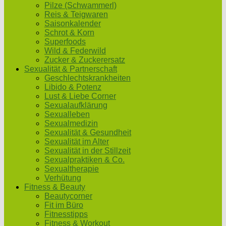
Pilze (Schwammerl)
Reis & Teigwaren
Saisonkalender
Schrot & Korn
Superfoods
Wild & Federwild
Zucker & Zuckerersatz
Sexualität & Partnerschaft
Geschlechtskrankheiten
Libido & Potenz
Lust & Liebe Corner
Sexualaufklärung
Sexualleben
Sexualmedizin
Sexualität & Gesundheit
Sexualität im Alter
Sexualität in der Stillzeit
Sexualpraktiken & Co.
Sexualtherapie
Verhütung
Fitness & Beauty
Beautycorner
Fit im Büro
Fitnesstipps
Fitness & Workout