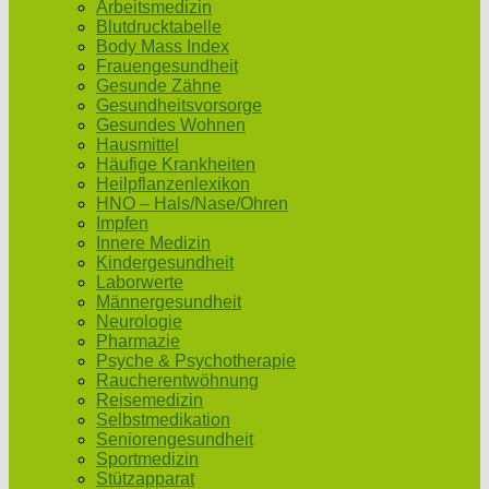
Arbeitsmedizin
Blutdrucktabelle
Body Mass Index
Frauengesundheit
Gesunde Zähne
Gesundheitsvorsorge
Gesundes Wohnen
Hausmittel
Häufige Krankheiten
Heilpflanzenlexikon
HNO – Hals/Nase/Ohren
Impfen
Innere Medizin
Kindergesundheit
Laborwerte
Männergesundheit
Neurologie
Pharmazie
Psyche & Psychotherapie
Raucherentwöhnung
Reisemedizin
Selbstmedikation
Seniorengesundheit
Sportmedizin
Stützapparat