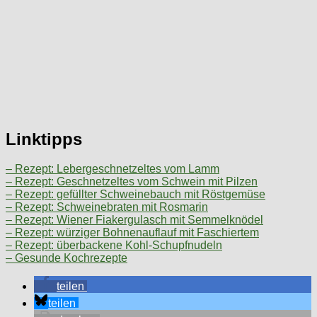
Linktipps
– Rezept: Lebergeschnetzeltes vom Lamm
– Rezept: Geschnetzeltes vom Schwein mit Pilzen
– Rezept: gefüllter Schweinebauch mit Röstgemüse
– Rezept: Schweinebraten mit Rosmarin
– Rezept: Wiener Fiakergulasch mit Semmelknödel
– Rezept: würziger Bohnenauflauf mit Faschiertem
– Rezept: überbackene Kohl-Schupfnudeln
– Gesunde Kochrezepte
teilen
teilen