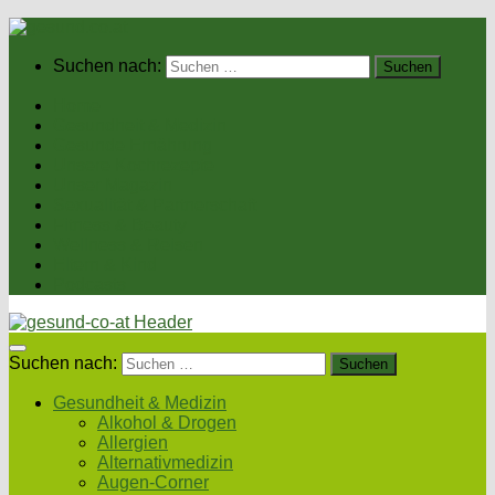
Suchen nach:
Home
Gesundheit & Medizin
Gesunde Ernährung
Unsere Kochrezepte
Unser Magazin
Sexualität & Partnerschaft
Fitness & Beauty
Wellness & Reisen
Eltern & Kind
Podcasts
Suchen nach:
Gesundheit & Medizin
Alkohol & Drogen
Allergien
Alternativmedizin
Augen-Corner