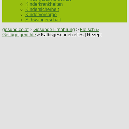
Kinderkrankheiten
Kindersicherheit
Kindervorsorge
Schwangerschaft
gesund.co.at
>
Gesunde Ernährung
>
Fleisch &
Geflügelgerichte
> Kalbsgeschnetzeltes | Rezept