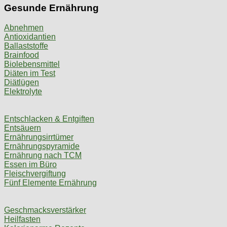
Gesunde Ernährung
Abnehmen
Antioxidantien
Ballaststoffe
Brainfood
Biolebensmittel
Diäten im Test
Diätlügen
Elektrolyte
Entschlacken & Entgiften
Entsäuern
Ernährungsirrtümer
Ernährungspyramide
Ernährung nach TCM
Essen im Büro
Fleischvergiftung
Fünf Elemente Ernährung
Geschmacksverstärker
Heilfasten