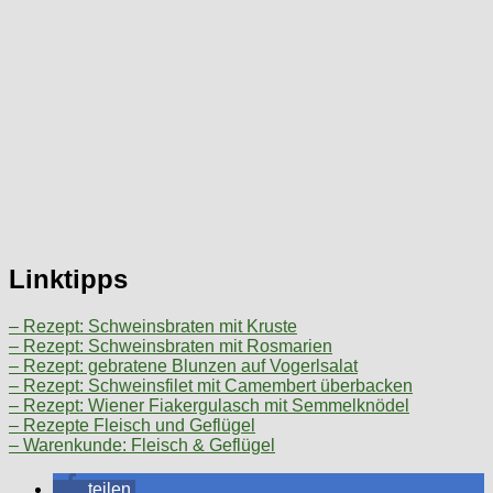
Linktipps
– Rezept: Schweinsbraten mit Kruste
– Rezept: Schweinsbraten mit Rosmarien
– Rezept: gebratene Blunzen auf Vogerlsalat
– Rezept: Schweinsfilet mit Camembert überbacken
– Rezept: Wiener Fiakergulasch mit Semmelknödel
– Rezepte Fleisch und Geflügel
– Warenkunde: Fleisch & Geflügel
teilen