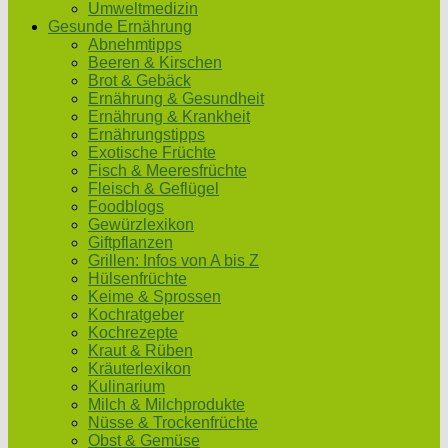
Umweltmedizin
Gesunde Ernährung
Abnehmtipps
Beeren & Kirschen
Brot & Gebäck
Ernährung & Gesundheit
Ernährung & Krankheit
Ernährungstipps
Exotische Früchte
Fisch & Meeresfrüchte
Fleisch & Geflügel
Foodblogs
Gewürzlexikon
Giftpflanzen
Grillen: Infos von A bis Z
Hülsenfrüchte
Keime & Sprossen
Kochratgeber
Kochrezepte
Kraut & Rüben
Kräuterlexikon
Kulinarium
Milch & Milchprodukte
Nüsse & Trockenfrüchte
Obst & Gemüse