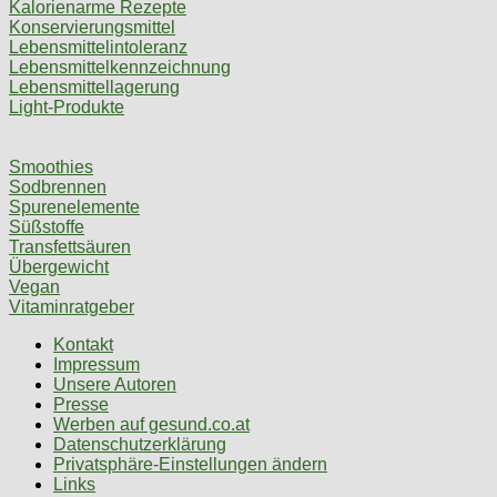
Kalorienarme Rezepte
Konservierungsmittel
Lebensmittelintoleranz
Lebensmittelkennzeichnung
Lebensmittellagerung
Light-Produkte
Smoothies
Sodbrennen
Spurenelemente
Süßstoffe
Transfettsäuren
Übergewicht
Vegan
Vitaminratgeber
Kontakt
Impressum
Unsere Autoren
Presse
Werben auf gesund.co.at
Datenschutzerklärung
Privatsphäre-Einstellungen ändern
Links