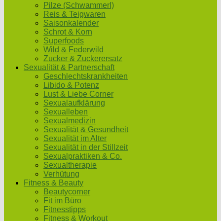
Pilze (Schwammerl)
Reis & Teigwaren
Saisonkalender
Schrot & Korn
Superfoods
Wild & Federwild
Zucker & Zuckerersatz
Sexualität & Partnerschaft
Geschlechtskrankheiten
Libido & Potenz
Lust & Liebe Corner
Sexualaufklärung
Sexualleben
Sexualmedizin
Sexualität & Gesundheit
Sexualität im Alter
Sexualität in der Stillzeit
Sexualpraktiken & Co.
Sexualtherapie
Verhütung
Fitness & Beauty
Beautycorner
Fit im Büro
Fitnesstipps
Fitness & Workout