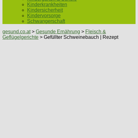
Kinderkrankheiten
Kindersicherheit
Kindervorsorge
Schwangerschaft
gesund.co.at
>
Gesunde Ernährung
>
Fleisch &
Geflügelgerichte
> Gefüllter Schweinebauch | Rezept