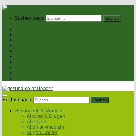
Suchen nach:
Home
Gesundheit & Medizin
Gesunde Ernährung
Unsere Kochrezepte
Unser Magazin
Sexualität & Partnerschaft
Fitness & Beauty
Wellness & Reisen
Eltern & Kind
Podcasts
Suchen nach:
Gesundheit & Medizin
Alkohol & Drogen
Allergien
Alternativmedizin
Augen-Corner