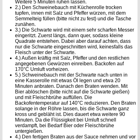
Weitere 5 Minuten ruhen lassen.
2.) Den Schweinebauch mit Küchenrolle trocken
tupfen, innen mit Salz und Pfeffer würzen, mit dem
Semmelteig füllen (bitte nicht zu fest) und die Tasche
zunähen.
3.) Die Schwarte wird mit einem sehr scharfen Messer
eingeritzt. Zuerst längs, dann quer, sodass kleine
Quadrate entstehen. Dabei aber darauf achten, dass
nur die Schwarte eingeschnitten wird, keinesfalls das
Fleisch unter der Schwarte.
4.) Außen kräftig mit Salz, Pfeffer und den restlichen
angegebenen Gewürzen einreiben. Backofen auf
170°C Umluft vorheizen.
5.) Schweinebauch mit der Schwarte nach unten in
eine Kasserolle mit etwas Öl legen und etwa 20
Minuten anbraten. Danach den Braten wenden. Mit
Bier ablöschen (bitte nicht auf die Schwarte gießen)
und mit Fleischbrühe auffüllen. Die
Backofentemperatur auf 140°C reduzieren. Den Braten
solange in der Röhre lassen, bis die Schwarte ganz
kross und gebläht ist. Dies dauert etwa weitere 90
Minuten. Da die Flüssigkeit bei Umluft schnell
verdampft, bei Bedarf Bier oder Fleischbrühe
untergießen.
4.) Den fertigen Braten aus der Sauce nehmen und vor