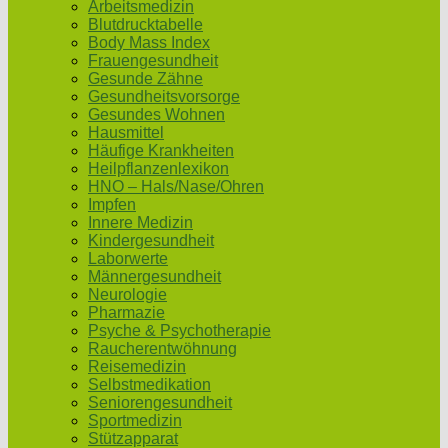
Arbeitsmedizin
Blutdrucktabelle
Body Mass Index
Frauengesundheit
Gesunde Zähne
Gesundheitsvorsorge
Gesundes Wohnen
Hausmittel
Häufige Krankheiten
Heilpflanzenlexikon
HNO – Hals/Nase/Ohren
Impfen
Innere Medizin
Kindergesundheit
Laborwerte
Männergesundheit
Neurologie
Pharmazie
Psyche & Psychotherapie
Raucherentwöhnung
Reisemedizin
Selbstmedikation
Seniorengesundheit
Sportmedizin
Stützapparat