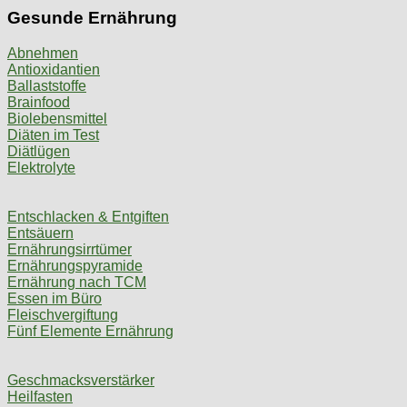
Gesunde Ernährung
Abnehmen
Antioxidantien
Ballaststoffe
Brainfood
Biolebensmittel
Diäten im Test
Diätlügen
Elektrolyte
Entschlacken & Entgiften
Entsäuern
Ernährungsirrtümer
Ernährungspyramide
Ernährung nach TCM
Essen im Büro
Fleischvergiftung
Fünf Elemente Ernährung
Geschmacksverstärker
Heilfasten