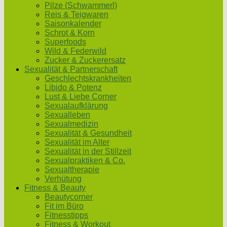
Pilze (Schwammerl)
Reis & Teigwaren
Saisonkalender
Schrot & Korn
Superfoods
Wild & Federwild
Zucker & Zuckerersatz
Sexualität & Partnerschaft
Geschlechtskrankheiten
Libido & Potenz
Lust & Liebe Corner
Sexualaufklärung
Sexualleben
Sexualmedizin
Sexualität & Gesundheit
Sexualität im Alter
Sexualität in der Stillzeit
Sexualpraktiken & Co.
Sexualtherapie
Verhütung
Fitness & Beauty
Beautycorner
Fit im Büro
Fitnesstipps
Fitness & Workout