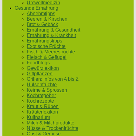
Umweltmedizin
Gesunde Ernährung
Abnehmtipps
Beeren & Kirschen
Brot & Gebäck
Ernährung & Gesundheit
Ernährung & Krankheit
Ernährungstipps
Exotische Früchte
Fisch & Meeresfrüchte
Fleisch & Geflügel
Foodblogs
Gewürzlexikon
Giftpflanzen
Grillen: Infos von A bis Z
Hülsenfrüchte
Keime & Sprossen
Kochratgeber
Kochrezepte
Kraut & Rüben
Kräuterlexikon
Kulinarium
Milch & Milchprodukte
Nüsse & Trockenfrüchte
Obst & Gemüse