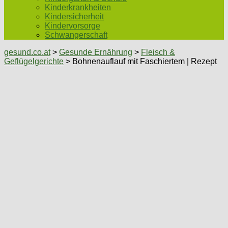
Kinderkrankheiten
Kindersicherheit
Kindervorsorge
Schwangerschaft
gesund.co.at
>
Gesunde Ernährung
>
Fleisch &
Geflügelgerichte
> Bohnenauflauf mit Faschiertem | Rezept