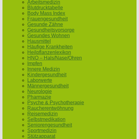
Arbeitsmedizin
Blutdrucktabelle
Body Mass Index
Frauengesundheit
Gesunde Zähne
Gesundheitsvorsorge
Gesundes Wohnen
Hausmittel
Häufige Krankheiten
Heilpflanzenlexikon
HNO – Hals/Nase/Ohren
Impfen
Innere Medizin
Kindergesundheit
Laborwerte
Männergesundheit
Neurologie
Pharmazie
Psyche & Psychotherapie
Raucherentwöhnung
Reisemedizin
Selbstmedikation
Seniorengesundheit
Sportmedizin
Stützapparat