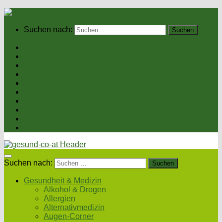
Suchen nach:
Home
Gesundheit & Medizin
Gesunde Ernährung
Unsere Kochrezepte
Unser Magazin
Sexualität & Partnerschaft
Fitness & Beauty
Wellness & Reisen
Eltern & Kind
Podcasts
Suchen nach:
Gesundheit & Medizin
Alkohol & Drogen
Allergien
Alternativmedizin
Augen-Corner