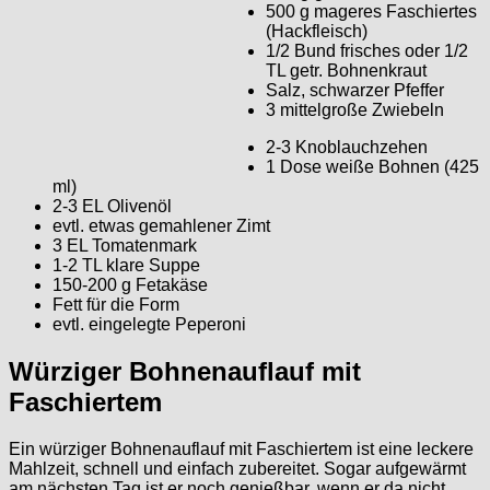
500 g mageres Faschiertes
(Hackfleisch)
1/2 Bund frisches oder 1/2
TL getr. Bohnenkraut
Salz, schwarzer Pfeffer
3 mittelgroße Zwiebeln
2-3 Knoblauchzehen
1 Dose weiße Bohnen (425
ml)
2-3 EL Olivenöl
evtl. etwas gemahlener Zimt
3 EL Tomatenmark
1-2 TL klare Suppe
150-200 g Fetakäse
Fett für die Form
evtl. eingelegte Peperoni
Würziger Bohnenauflauf mit
Faschiertem
Ein würziger Bohnenauflauf mit Faschiertem ist eine leckere
Mahlzeit, schnell und einfach zubereitet. Sogar aufgewärmt
am nächsten Tag ist er noch genießbar, wenn er da nicht