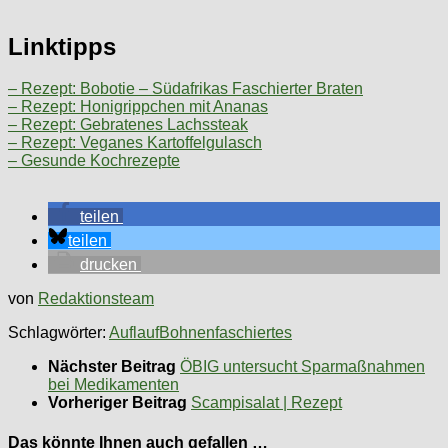
Linktipps
– Rezept: Bobotie – Südafrikas Faschierter Braten
– Rezept: Honigrippchen mit Ananas
– Rezept: Gebratenes Lachssteak
– Rezept: Veganes Kartoffelgulasch
– Gesunde Kochrezepte
teilen
teilen
drucken
von
Redaktionsteam
Schlagwörter:
Auflauf
Bohnen
faschiertes
Nächster Beitrag
ÖBIG untersucht Sparmaßnahmen
bei Medikamenten
Vorheriger Beitrag
Scampisalat | Rezept
Das könnte Ihnen auch gefallen …