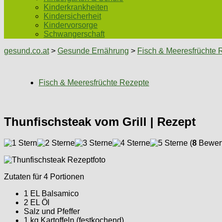
Kinderkrankheiten
Kindersicherheit
Kindervorsorge
Schwangerschaft
gesund.co.at
>
Gesunde Ernährung
>
Fisch & Meeresfrüchte 
Fisch & Meeresfrüchte Rezepte
Thunfischsteak vom Grill | Rezept
(
8
Bewert
Zutaten für 4 Portionen
1 EL Balsamico
2 EL Öl
Salz und Pfeffer
1 kg Kartoffeln (festkochend)