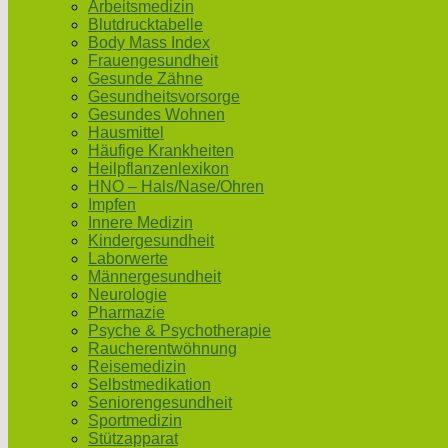
Arbeitsmedizin
Blutdrucktabelle
Body Mass Index
Frauengesundheit
Gesunde Zähne
Gesundheitsvorsorge
Gesundes Wohnen
Hausmittel
Häufige Krankheiten
Heilpflanzenlexikon
HNO – Hals/Nase/Ohren
Impfen
Innere Medizin
Kindergesundheit
Laborwerte
Männergesundheit
Neurologie
Pharmazie
Psyche & Psychotherapie
Raucherentwöhnung
Reisemedizin
Selbstmedikation
Seniorengesundheit
Sportmedizin
Stützapparat