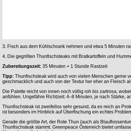
3. Fisch aus dem Kühlschrank nehmen und etwa 5 Minuten raste
4. Die gegrillten Thunfischsteaks mit Bratkartoffeln und Humme
Zubereitungszeit:
35 Minuten + 1 Stunde Rastzeit
Tipp:
Thunfischsteak wird auch von vielen Menschen gerne verz
geschmacklich und auch von der Textur her eher an Fleisch al
Die Palette reicht von innen noch völlig roh bis zartrosa, wob
anfühlen. Ungefähre Richtzeit: 4–8 Minuten, je nach Stärke, am
Thunfischsteak ist zweifellos sehr gesund, da es reich an Pro
ist besonders im Hinblick auf Überfischung ein echtes Proble
Gerade die größte Art, der Rote Thun (auch als Blauflossentun
Thunfischsteak stammt. Greenpeace Österreich bietet umfasse