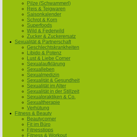
Pilze (Schwammerl)
Reis & Teigwaren
Saisonkalender
Schrot & Korn
Superfoods
Wild & Federwild
Zucker & Zuckerersatz
Sexualität & Partnerschaft
Geschlechtskrankheiten
Libido & Potenz
Lust & Liebe Corner
Sexualaufklärung
Sexualleben
Sexualmedizin
Sexualität & Gesundheit
Sexualität im Alter
Sexualität in der Stillzeit
Sexualpraktiken & Co.
Sexualtherapie
Verhütung
Fitness & Beauty
Beautycorner
Fit im Büro
Fitnesstipps
Fitness & Workout