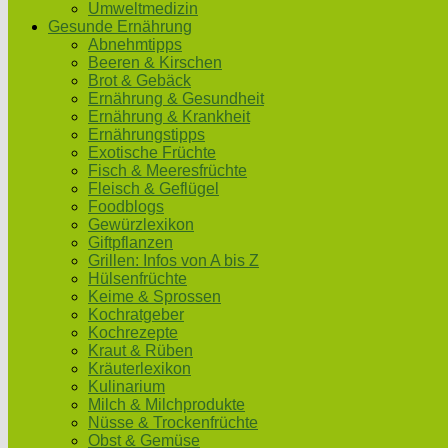
Umweltmedizin
Gesunde Ernährung
Abnehmtipps
Beeren & Kirschen
Brot & Gebäck
Ernährung & Gesundheit
Ernährung & Krankheit
Ernährungstipps
Exotische Früchte
Fisch & Meeresfrüchte
Fleisch & Geflügel
Foodblogs
Gewürzlexikon
Giftpflanzen
Grillen: Infos von A bis Z
Hülsenfrüchte
Keime & Sprossen
Kochratgeber
Kochrezepte
Kraut & Rüben
Kräuterlexikon
Kulinarium
Milch & Milchprodukte
Nüsse & Trockenfrüchte
Obst & Gemüse