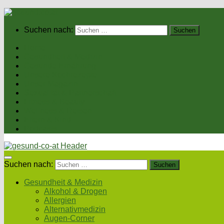
Suchen nach:
Home
Gesundheit & Medizin
Gesunde Ernährung
Unsere Kochrezepte
Unser Magazin
Sexualität & Partnerschaft
Fitness & Beauty
Wellness & Reisen
Eltern & Kind
Podcasts
Suchen nach:
Gesundheit & Medizin
Alkohol & Drogen
Allergien
Alternativmedizin
Augen-Corner