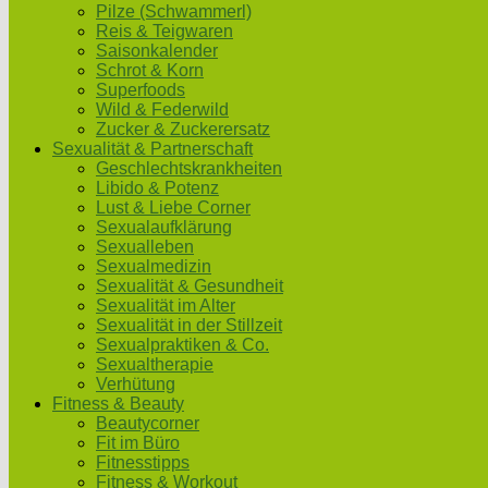
Pilze (Schwammerl)
Reis & Teigwaren
Saisonkalender
Schrot & Korn
Superfoods
Wild & Federwild
Zucker & Zuckerersatz
Sexualität & Partnerschaft
Geschlechtskrankheiten
Libido & Potenz
Lust & Liebe Corner
Sexualaufklärung
Sexualleben
Sexualmedizin
Sexualität & Gesundheit
Sexualität im Alter
Sexualität in der Stillzeit
Sexualpraktiken & Co.
Sexualtherapie
Verhütung
Fitness & Beauty
Beautycorner
Fit im Büro
Fitnesstipps
Fitness & Workout