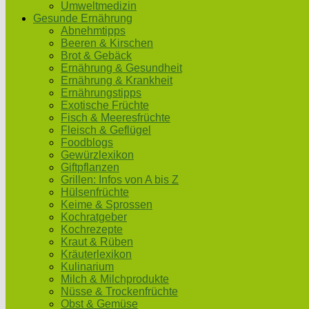
Umweltmedizin
Gesunde Ernährung
Abnehmtipps
Beeren & Kirschen
Brot & Gebäck
Ernährung & Gesundheit
Ernährung & Krankheit
Ernährungstipps
Exotische Früchte
Fisch & Meeresfrüchte
Fleisch & Geflügel
Foodblogs
Gewürzlexikon
Giftpflanzen
Grillen: Infos von A bis Z
Hülsenfrüchte
Keime & Sprossen
Kochratgeber
Kochrezepte
Kraut & Rüben
Kräuterlexikon
Kulinarium
Milch & Milchprodukte
Nüsse & Trockenfrüchte
Obst & Gemüse