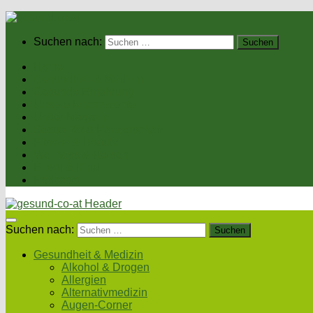
Suchen nach:
Home
Gesundheit & Medizin
Gesunde Ernährung
Unsere Kochrezepte
Unser Magazin
Sexualität & Partnerschaft
Fitness & Beauty
Wellness & Reisen
Eltern & Kind
Podcasts
Suchen nach:
Gesundheit & Medizin
Alkohol & Drogen
Allergien
Alternativmedizin
Augen-Corner