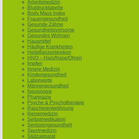
Arbeitsmedizin
Blutdrucktabelle
Body Mass Index
Frauengesundheit
Gesunde Zähne
Gesundheitsvorsorge
Gesundes Wohnen
Hausmittel
Häufige Krankheiten
Heilpflanzenlexikon
HNO – Hals/Nase/Ohren
Impfen
Innere Medizin
Kindergesundheit
Laborwerte
Männergesundheit
Neurologie
Pharmazie
Psyche & Psychotherapie
Raucherentwöhnung
Reisemedizin
Selbstmedikation
Seniorengesundheit
Sportmedizin
Stützapparat