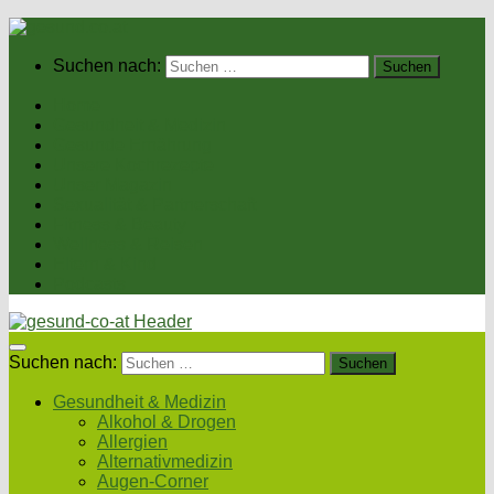
Suchen nach:
Home
Gesundheit & Medizin
Gesunde Ernährung
Unsere Kochrezepte
Unser Magazin
Sexualität & Partnerschaft
Fitness & Beauty
Wellness & Reisen
Eltern & Kind
Podcasts
Suchen nach:
Gesundheit & Medizin
Alkohol & Drogen
Allergien
Alternativmedizin
Augen-Corner