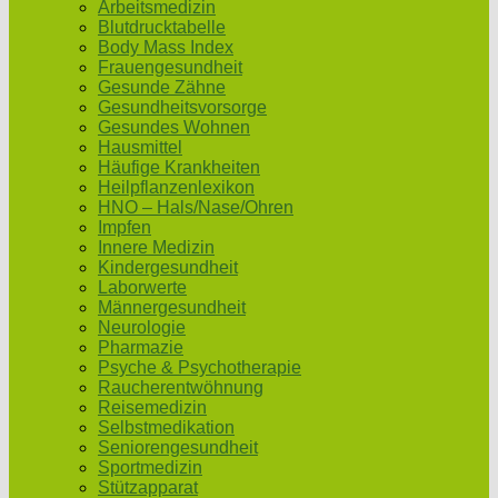
Arbeitsmedizin
Blutdrucktabelle
Body Mass Index
Frauengesundheit
Gesunde Zähne
Gesundheitsvorsorge
Gesundes Wohnen
Hausmittel
Häufige Krankheiten
Heilpflanzenlexikon
HNO – Hals/Nase/Ohren
Impfen
Innere Medizin
Kindergesundheit
Laborwerte
Männergesundheit
Neurologie
Pharmazie
Psyche & Psychotherapie
Raucherentwöhnung
Reisemedizin
Selbstmedikation
Seniorengesundheit
Sportmedizin
Stützapparat