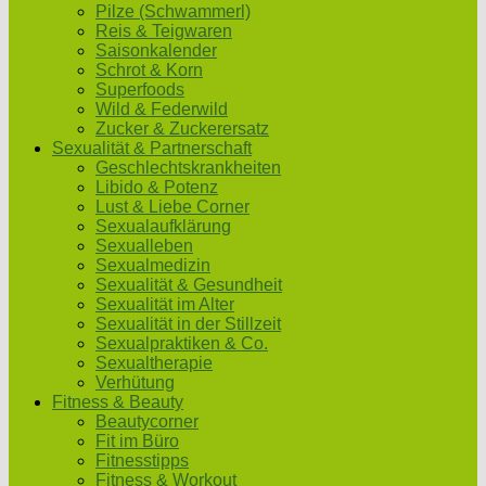
Pilze (Schwammerl)
Reis & Teigwaren
Saisonkalender
Schrot & Korn
Superfoods
Wild & Federwild
Zucker & Zuckerersatz
Sexualität & Partnerschaft
Geschlechtskrankheiten
Libido & Potenz
Lust & Liebe Corner
Sexualaufklärung
Sexualleben
Sexualmedizin
Sexualität & Gesundheit
Sexualität im Alter
Sexualität in der Stillzeit
Sexualpraktiken & Co.
Sexualtherapie
Verhütung
Fitness & Beauty
Beautycorner
Fit im Büro
Fitnesstipps
Fitness & Workout