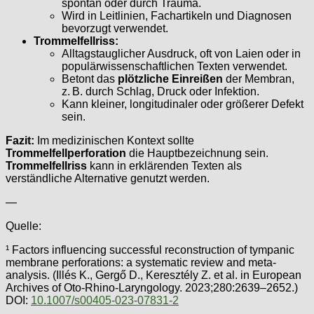
spontan oder durch Trauma.
Wird in Leitlinien, Fachartikeln und Diagnosen
bevorzugt verwendet.
Trommelfellriss:
Alltagstauglicher Ausdruck, oft von Laien oder in
populärwissenschaftlichen Texten verwendet.
Betont das
plötzliche Einreißen
der Membran,
z. B. durch Schlag, Druck oder Infektion.
Kann kleiner, longitudinaler oder größerer Defekt
sein.
Fazit:
Im medizinischen Kontext sollte
Trommelfellperforation
die Hauptbezeichnung sein.
Trommelfellriss
kann in erklärenden Texten als
verständliche Alternative genutzt werden.
—
Quelle:
¹ Factors influencing successful reconstruction of tympanic
membrane perforations: a systematic review and meta-
analysis. (Illés K., Gergő D., Keresztély Z. et al. in European
Archives of Oto-Rhino-Laryngology. 2023;280:2639–2652.)
DOI:
10.1007/s00405-023-07831-2