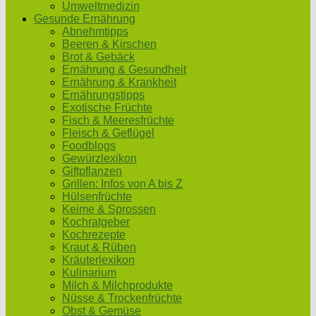
Umweltmedizin
Gesunde Ernährung
Abnehmtipps
Beeren & Kirschen
Brot & Gebäck
Ernährung & Gesundheit
Ernährung & Krankheit
Ernährungstipps
Exotische Früchte
Fisch & Meeresfrüchte
Fleisch & Geflügel
Foodblogs
Gewürzlexikon
Giftpflanzen
Grillen: Infos von A bis Z
Hülsenfrüchte
Keime & Sprossen
Kochratgeber
Kochrezepte
Kraut & Rüben
Kräuterlexikon
Kulinarium
Milch & Milchprodukte
Nüsse & Trockenfrüchte
Obst & Gemüse