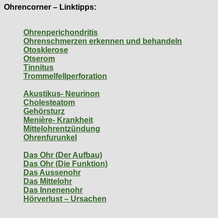
Ohrencorner – Linktipps:
Ohrenperichondritis
Ohrenschmerzen erkennen und behandeln
Otosklerose
Otserom
Tinnitus
Trommelfellperforation
Akustikus- Neurinon
Cholesteatom
Gehörsturz
Menière- Krankheit
Mittelohrentzündung
Ohrenfurunkel
Das Ohr (Der Aufbau)
Das Ohr (Die Funktion)
Das Aussenohr
Das Mittelohr
Das Innenenohr
Hörverlust – Ursachen