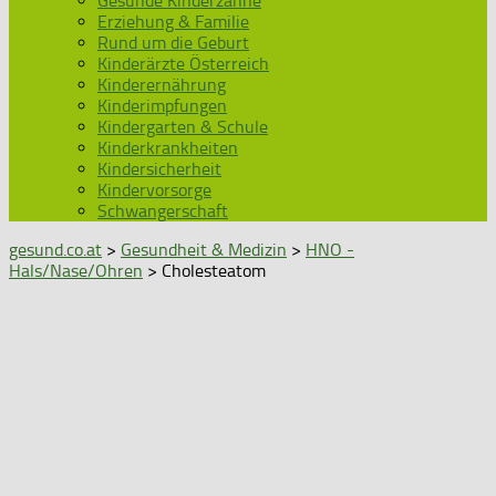
Gesunde Kinderzähne
Erziehung & Familie
Rund um die Geburt
Kinderärzte Österreich
Kinderernährung
Kinderimpfungen
Kindergarten & Schule
Kinderkrankheiten
Kindersicherheit
Kindervorsorge
Schwangerschaft
gesund.co.at
>
Gesundheit & Medizin
>
HNO -
Hals/Nase/Ohren
> Cholesteatom