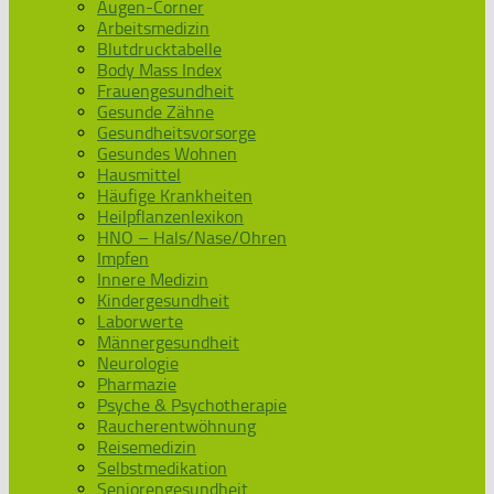
Augen-Corner
Arbeitsmedizin
Blutdrucktabelle
Body Mass Index
Frauengesundheit
Gesunde Zähne
Gesundheitsvorsorge
Gesundes Wohnen
Hausmittel
Häufige Krankheiten
Heilpflanzenlexikon
HNO – Hals/Nase/Ohren
Impfen
Innere Medizin
Kindergesundheit
Laborwerte
Männergesundheit
Neurologie
Pharmazie
Psyche & Psychotherapie
Raucherentwöhnung
Reisemedizin
Selbstmedikation
Seniorengesundheit