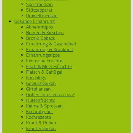
Sportmedizin
Stützapparat
Umweltmedizin
Gesunde Ernährung
Abnehmtipps
Beeren & Kirschen
Brot & Gebäck
Ernährung & Gesundheit
Ernährung & Krankheit
Ernährungstipps
Exotische Früchte
Fisch & Meeresfrüchte
Fleisch & Geflügel
Foodblogs
Gewürzlexikon
Giftpflanzen
Grillen: Infos von A bis Z
Hülsenfrüchte
Keime & Sprossen
Kochratgeber
Kochrezepte
Kraut & Rüben
Kräuterlexikon