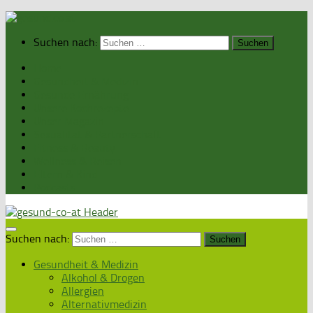
Suchen nach:
Home
Gesundheit & Medizin
Gesunde Ernährung
Unsere Kochrezepte
Unser Magazin
Sexualität & Partnerschaft
Fitness & Beauty
Wellness & Reisen
Eltern & Kind
Podcasts
Suchen nach:
Gesundheit & Medizin
Alkohol & Drogen
Allergien
Alternativmedizin