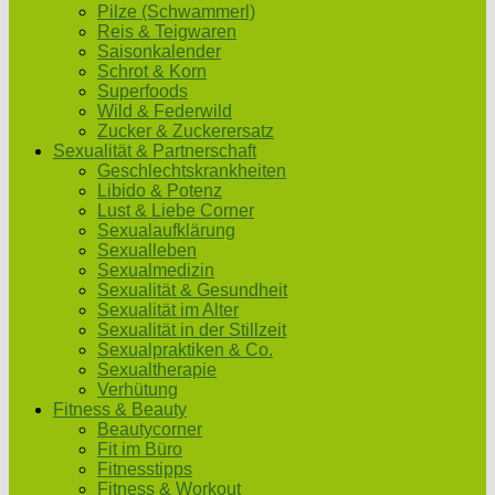
Pilze (Schwammerl)
Reis & Teigwaren
Saisonkalender
Schrot & Korn
Superfoods
Wild & Federwild
Zucker & Zuckerersatz
Sexualität & Partnerschaft
Geschlechtskrankheiten
Libido & Potenz
Lust & Liebe Corner
Sexualaufklärung
Sexualleben
Sexualmedizin
Sexualität & Gesundheit
Sexualität im Alter
Sexualität in der Stillzeit
Sexualpraktiken & Co.
Sexualtherapie
Verhütung
Fitness & Beauty
Beautycorner
Fit im Büro
Fitnesstipps
Fitness & Workout