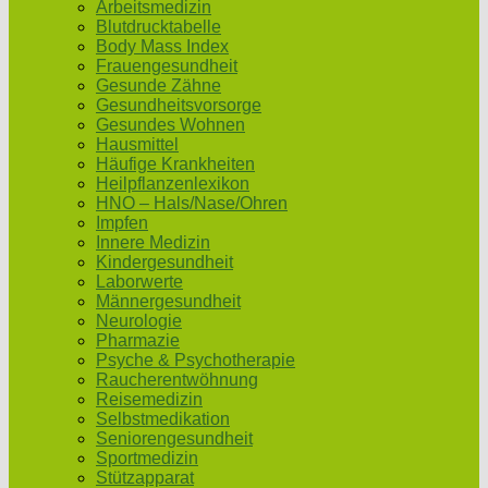
Arbeitsmedizin
Blutdrucktabelle
Body Mass Index
Frauengesundheit
Gesunde Zähne
Gesundheitsvorsorge
Gesundes Wohnen
Hausmittel
Häufige Krankheiten
Heilpflanzenlexikon
HNO – Hals/Nase/Ohren
Impfen
Innere Medizin
Kindergesundheit
Laborwerte
Männergesundheit
Neurologie
Pharmazie
Psyche & Psychotherapie
Raucherentwöhnung
Reisemedizin
Selbstmedikation
Seniorengesundheit
Sportmedizin
Stützapparat