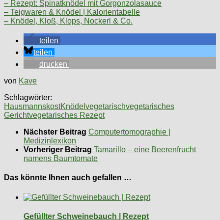
– Rezept: Spinatknödel mit Gorgonzolasauce
– Teigwaren & Knödel | Kalorientabelle
– Knödel, Kloß, Klops, Nockerl & Co.
teilen
teilen
drucken
von
Kave
Schlagwörter:
Hausmannskost
Knödel
vegetarisch
vegetarisches
Gericht
vegetarisches Rezept
Nächster Beitrag
Computertomographie |
Medizinlexikon
Vorheriger Beitrag
Tamarillo – eine Beerenfrucht
namens Baumtomate
Das könnte Ihnen auch gefallen …
Gefüllter Schweinebauch | Rezept