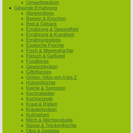
Umweltmedizin
Gesunde Ernährung
Abnehmtipps
Beeren & Kirschen
Brot & Gebäck
Ernährung & Gesundheit
Ernährung & Krankheit
Ernährungstipps
Exotische Früchte
Fisch & Meeresfrüchte
Fleisch & Geflügel
Foodblogs
Gewürzlexikon
Giftpflanzen
Grillen: Infos von A bis Z
Hülsenfrüchte
Keime & Sprossen
Kochratgeber
Kochrezepte
Kraut & Rüben
Kräuterlexikon
Kulinarium
Milch & Milchprodukte
Nüsse & Trockenfrüchte
Obst & Gemüse