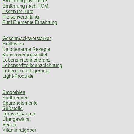
Ernährungspyramide
Ernährung nach TCM
Essen im Büro
Fleischvergiftung
Fünf Elemente Ernährung
Geschmacksverstärker
Heilfasten
Kalorienarme Rezepte
Konservierungsmittel
Lebensmittelintoleranz
Lebensmittelkennzeichnung
Lebensmittellagerung
Light-Produkte
Smoothies
Sodbrennen
Spurenelemente
Süßstoffe
Transfettsäuren
Übergewicht
Vegan
Vitaminratgeber