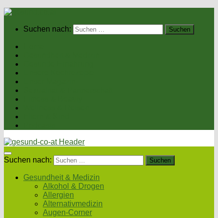
Suchen nach:
Home
Gesundheit & Medizin
Gesunde Ernährung
Unsere Kochrezepte
Unser Magazin
Sexualität & Partnerschaft
Fitness & Beauty
Wellness & Reisen
Eltern & Kind
Podcasts
Suchen nach:
Gesundheit & Medizin
Alkohol & Drogen
Allergien
Alternativmedizin
Augen-Corner