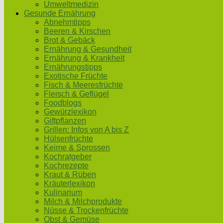
Umweltmedizin
Gesunde Ernährung
Abnehmtipps
Beeren & Kirschen
Brot & Gebäck
Ernährung & Gesundheit
Ernährung & Krankheit
Ernährungstipps
Exotische Früchte
Fisch & Meeresfrüchte
Fleisch & Geflügel
Foodblogs
Gewürzlexikon
Giftpflanzen
Grillen: Infos von A bis Z
Hülsenfrüchte
Keime & Sprossen
Kochratgeber
Kochrezepte
Kraut & Rüben
Kräuterlexikon
Kulinarium
Milch & Milchprodukte
Nüsse & Trockenfrüchte
Obst & Gemüse