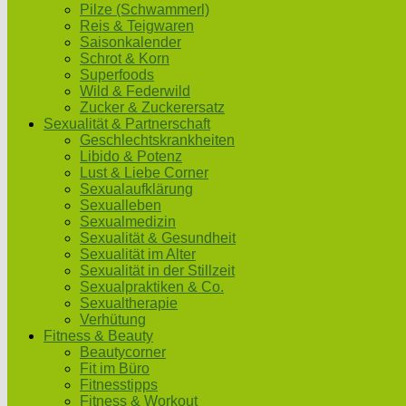
Pilze (Schwammerl)
Reis & Teigwaren
Saisonkalender
Schrot & Korn
Superfoods
Wild & Federwild
Zucker & Zuckerersatz
Sexualität & Partnerschaft
Geschlechtskrankheiten
Libido & Potenz
Lust & Liebe Corner
Sexualaufklärung
Sexualleben
Sexualmedizin
Sexualität & Gesundheit
Sexualität im Alter
Sexualität in der Stillzeit
Sexualpraktiken & Co.
Sexualtherapie
Verhütung
Fitness & Beauty
Beautycorner
Fit im Büro
Fitnesstipps
Fitness & Workout