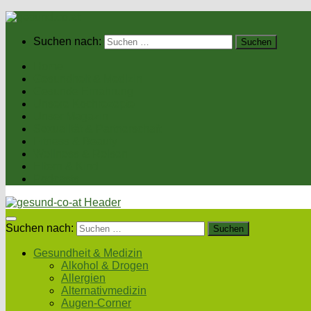
Suchen nach:
Home
Gesundheit & Medizin
Gesunde Ernährung
Unsere Kochrezepte
Unser Magazin
Sexualität & Partnerschaft
Fitness & Beauty
Wellness & Reisen
Eltern & Kind
Podcasts
Suchen nach:
Gesundheit & Medizin
Alkohol & Drogen
Allergien
Alternativmedizin
Augen-Corner