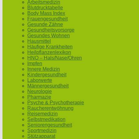
Arbeitsmedizin
Blutdrucktabelle
Body Mass Index
Frauengesundheit
Gesunde Zähne
Gesundheitsvorsorge
Gesundes Wohnen
Hausmittel
Häufige Krankheiten
Heilpflanzenlexikon
HNO – Hals/Nase/Ohren
Impfen
Innere Medizin
Kindergesundheit
Laborwerte
Männergesundheit
Neurologie
Pharmazie
Psyche & Psychotherapie
Raucherentwöhnung
Reisemedizin
Selbstmedikation
Seniorengesundheit
Sportmedizin
Stützapparat