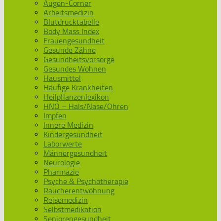
Augen-Corner
Arbeitsmedizin
Blutdrucktabelle
Body Mass Index
Frauengesundheit
Gesunde Zähne
Gesundheitsvorsorge
Gesundes Wohnen
Hausmittel
Häufige Krankheiten
Heilpflanzenlexikon
HNO – Hals/Nase/Ohren
Impfen
Innere Medizin
Kindergesundheit
Laborwerte
Männergesundheit
Neurologie
Pharmazie
Psyche & Psychotherapie
Raucherentwöhnung
Reisemedizin
Selbstmedikation
Seniorengesundheit