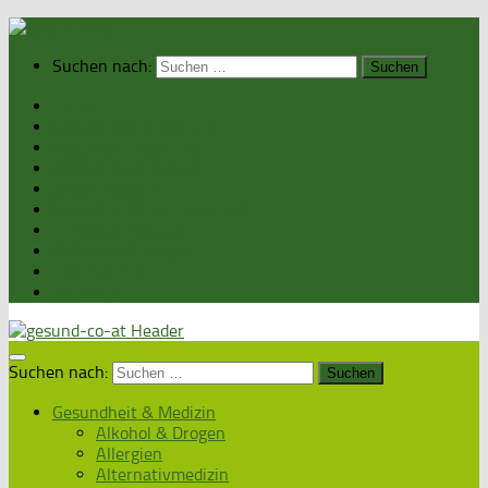
Suchen nach:
Home
Gesundheit & Medizin
Gesunde Ernährung
Unsere Kochrezepte
Unser Magazin
Sexualität & Partnerschaft
Fitness & Beauty
Wellness & Reisen
Eltern & Kind
Podcasts
Suchen nach:
Gesundheit & Medizin
Alkohol & Drogen
Allergien
Alternativmedizin