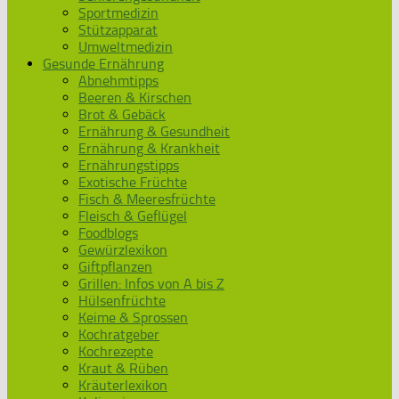
Sportmedizin
Stützapparat
Umweltmedizin
Gesunde Ernährung
Abnehmtipps
Beeren & Kirschen
Brot & Gebäck
Ernährung & Gesundheit
Ernährung & Krankheit
Ernährungstipps
Exotische Früchte
Fisch & Meeresfrüchte
Fleisch & Geflügel
Foodblogs
Gewürzlexikon
Giftpflanzen
Grillen: Infos von A bis Z
Hülsenfrüchte
Keime & Sprossen
Kochratgeber
Kochrezepte
Kraut & Rüben
Kräuterlexikon