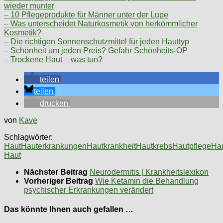
wieder munter
– 10 Pflegeprodukte für Männer unter der Lupe
– Was unterscheidet Naturkosmetik von herkömmlicher
Kosmetik?
– Die richtigen Sonnenschutzmittel für jeden Hauttyp
– Schönheit um jeden Preis? Gefahr Schönheits-OP
– Trockene Haut – was tun?
teilen
teilen
drucken
von
Kave
Schlagwörter:
Haut
Hauterkrankungen
Hautkrankheit
Hautkrebs
Hautpflege
Ha
Haut
Nächster Beitrag
Neurodermitis | Krankheitslexikon
Vorheriger Beitrag
Wie Ketamin die Behandlung
psychischer Erkrankungen verändert
Das könnte Ihnen auch gefallen …