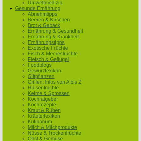
Umweltmedizin
Gesunde Ernährung
Abnehmtipps
Beeren & Kirschen
Brot & Gebäck
Ernährung & Gesundheit
Ernährung & Krankheit
Ernährungstipps
Exotische Früchte
Fisch & Meeresfrüchte
Fleisch & Geflügel
Foodblogs
Gewürzlexikon
Giftpflanzen
Grillen: Infos von A bis Z
Hülsenfrüchte
Keime & Sprossen
Kochratgeber
Kochrezepte
Kraut & Rüben
Kräuterlexikon
Kulinarium
Milch & Milchprodukte
Nüsse & Trockenfrüchte
Obst & Gemüse