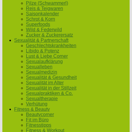
Pilze (Schwammerl)
Reis & Teigwaren
Saisonkalender
Schrot & Korn
Superfoods
Wild & Federwild
Zucker & Zuckerersatz
Sexualität & Partnerschaft
Geschlechtskrankheiten
Libido & Potenz
Lust & Liebe Corner
Sexualaufklärung
Sexualleben
Sexualmedizin
Sexualität & Gesundheit
Sexualität im Alter
Sexualität in der Stillzeit
Sexualpraktiken & Co.
Sexualtherapie
Verhütung
Fitness & Beauty
Beautycorner
Fit im Büro
Fitnesstipps
Fitness & Workout