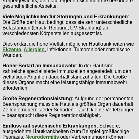
Körpergewichts) der Haut ergeben sich mehrere besondere
gesundheitliche Aspekte:
Viele Möglichkeiten für Störungen und Erkrankungen:
Die Größe der Haut bedingt, dass sie sehr unterschiedliche
Belastungen (Druck, Reibung, UV-Strahlung) an
verschiedensten Körperstellen ausgesetzt ist.
Dies erklärt die hohe Vielfalt möglicher Hautkrankheiten wie
Ekzeme
,
Allergien
, Infektionen, Tumoren oder chronische
Wunden.
Hoher Bedarf an Immunabwehr:
In der Haut sind
zahlreiche spezialisierte Immunzellen angesiedelt, um den
vielfältigen Angriffen dauerhaft standzuhalten. Die Größe
dieses Organs macht eine leistungsfähige Immunabwehr
erforderlich.
Große Regenerationsleistung:
Aufgrund der permanenten
Beanspruchung muss die Haut als größtes Organ dauerhaft
Zellen erneuern. Jeder Schaden – auch kleine Verletzungen
– beansprucht diese Regenerationsfähigkeit.
Einfluss auf systemische Erkrankungen:
Schwere,
ausgedehnte Hautkrankheiten (zum Beispiel großflächige
Psoriasis,
Neurodermitis
oder Verbrennungen) können