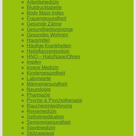
Arbeitsmedizin
Blutdrucktabelle
Body Mass Index
Frauengesundheit
Gesunde Zähne
Gesundheitsvorsorge
Gesundes Wohnen
Hausmittel
Häufige Krankheiten
Heilpflanzenlexikon
HNO – Hals/Nase/Ohren
Impfen
Innere Medizin
Kindergesundheit
Laborwerte
Männergesundheit
Neurologie
Pharmazie
Psyche & Psychotherapie
Raucherentwöhnung
Reisemedizin
Selbstmedikation
Seniorengesundheit
Sportmedizin
Stützapparat