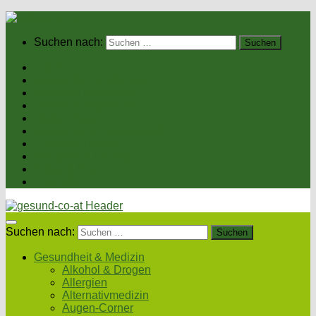
Suchen nach:
Home
Gesundheit & Medizin
Gesunde Ernährung
Unsere Kochrezepte
Unser Magazin
Sexualität & Partnerschaft
Fitness & Beauty
Wellness & Reisen
Eltern & Kind
Podcasts
Suchen nach:
Gesundheit & Medizin
Alkohol & Drogen
Allergien
Alternativmedizin
Augen-Corner