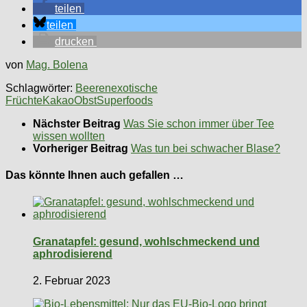
teilen
teilen
drucken
von
Mag. Bolena
Schlagwörter:
Beeren
exotische
Früchte
Kakao
Obst
Superfoods
Nächster Beitrag
Was Sie schon immer über Tee
wissen wollten
Vorheriger Beitrag
Was tun bei schwacher Blase?
Das könnte Ihnen auch gefallen …
Granatapfel: gesund, wohlschmeckend und
aphrodisierend
2. Februar 2023