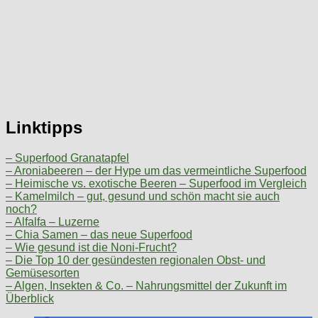
Linktipps
– Superfood Granatapfel
– Aroniabeeren – der Hype um das vermeintliche Superfood
– Heimische vs. exotische Beeren – Superfood im Vergleich
– Kamelmilch – gut, gesund und schön macht sie auch
noch?
– Alfalfa – Luzerne
– Chia Samen – das neue Superfood
– Wie gesund ist die Noni-Frucht?
– Die Top 10 der gesündesten regionalen Obst- und
Gemüsesorten
– Algen, Insekten & Co. – Nahrungsmittel der Zukunft im
Überblick