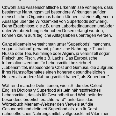
Obwohl also wissenschaftliche Erkenntnisse vorliegen, dass
bestimmte Nahrungsmittel besondere Wirkungen auf den
menschlichen Organismus haben können, ist eine allgemein
Aussage über die Wirksamkeit von Superfoods schwierig.
Denn Ergebnisse, die z.B. unter Laborbedingungen und/oder
unter Verabreichung sehr hohen Dosen erlangt wurden,
können kaum aufs tägliche Alltagsleben übertragen werden.
Ganz allgemein versteht man unter ‘Superfoods’, manchmal
sogar ‘Ultrafood’ genannt, pflanzliche Nahrung, z.T. auch
Nüsse oder Tee, Keimlinge oder
Algen
, ja vereinzelt sogar
Fleisch und Fisch, wie z.B. Lachs. Das Europäische
Informationszentrum für Lebensmittel bezeichnet
„Lebensmittel, insbesondere Obst und Gemüse, die aufgrund
ihres Nährstoffgehaltes einen höheren gesundheitlichen
Nutzen als andere Nahrungsmittel haben“, als Superfood.”
Während manche Definitionen, wie z.B. die des Oxford
English Dictionary Superfood als „ein nährstoffreiches
Lebensmittel, das als für Gesundheit und Wohlbefinden
besonders förderlich erachtet wird“, unterlässt das
Wörterbuch Merriam-Webster den Verweis auf die
Gesundheit und definiert Superfood als „ein äußerst
nährstoffreiches Nahrungsmittel, vollgepackt mit Vitaminen,