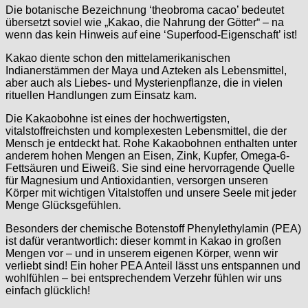
Die botanische Bezeichnung ‘theobroma cacao’ bedeutet
übersetzt soviel wie „Kakao, die Nahrung der Götter“ – na
wenn das kein Hinweis auf eine ‘Superfood-Eigenschaft’ ist!
Kakao diente schon den mittelamerikanischen
Indianerstämmen der Maya und Azteken als Lebensmittel,
aber auch als Liebes- und Mysterienpflanze, die in vielen
rituellen Handlungen zum Einsatz kam.
Die Kakaobohne ist eines der hochwertigsten,
vitalstoffreichsten und komplexesten Lebensmittel, die der
Mensch je entdeckt hat. Rohe Kakaobohnen enthalten unter
anderem hohen Mengen an Eisen, Zink, Kupfer, Omega-6-
Fettsäuren und Eiweiß. Sie sind eine hervorragende Quelle
für Magnesium und Antioxidantien, versorgen unseren
Körper mit wichtigen Vitalstoffen und unsere Seele mit jeder
Menge Glücksgefühlen.
Besonders der chemische Botenstoff Phenylethylamin (PEA)
ist dafür verantwortlich: dieser kommt in Kakao in großen
Mengen vor – und in unserem eigenen Körper, wenn wir
verliebt sind! Ein hoher PEA Anteil lässt uns entspannen und
wohlfühlen – bei entsprechendem Verzehr fühlen wir uns
einfach glücklich!