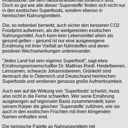
Inhaltsstoffe, die dem Gesundheitserhalt förderlich sind.
Doch so gut wie alle dieser ‘Superstoffe’ finden sich nicht nur
in den exotischen Superfoods, sondern ebenso in
heimischen Nahrungsmitteln.
Die, so nebenbei bemerkt, auch sicher den besseren CO2
Foodprint aufweisen, als die weitgereisten exotischen
Nahrungsmittel. Auch kann kein Lebensmittel allein als
gesund gelten – gesund ist nur eine ausgewogene
Ernährung mit ihrer Vielfalt an Nährstoffen und deren
positiven Wechselwirkungen untereinander.
“Jedes Land hat sein eigenes Superfood”, sagt etwa
Ernährungswissenschaftler Dr. Matthias Riedl. Heidelbeeren,
Leinsamen, schwarze Johannisbeeren, Grünkohl sind
demnach die in Österreich und Deutschland heimischen
Superfoods und verdienen genauso große Aufmerksamkeit.
Auch wer auf die Wirkung von ‘Superfoods’ schwört, muss
also nicht in die Ferne schweifen. Wer seine Ernährung
ausgewogen auf regionaler Basis zusammenstellt, kann
seinem Körper die gleichen ‘Superstoffe’ zuführen, wie sie
auch in den exotischen Früchten mit ihren klingenden
Namen enthalten sind.
Die heimische Palette an Nahrungsmitteln mit