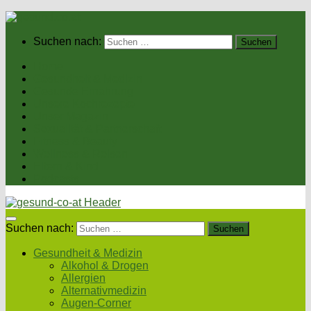
Suchen nach:
Home
Gesundheit & Medizin
Gesunde Ernährung
Unsere Kochrezepte
Unser Magazin
Sexualität & Partnerschaft
Fitness & Beauty
Wellness & Reisen
Eltern & Kind
Podcasts
Suchen nach:
Gesundheit & Medizin
Alkohol & Drogen
Allergien
Alternativmedizin
Augen-Corner