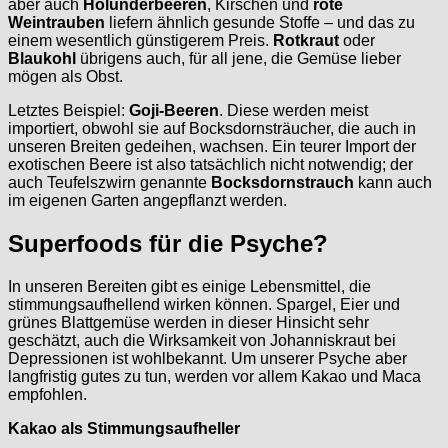
aber auch
Holunderbeeren
, Kirschen und
rote
Weintrauben
liefern ähnlich gesunde Stoffe – und das zu
einem wesentlich günstigerem Preis.
Rotkraut
oder
Blaukohl
übrigens auch, für all jene, die Gemüse lieber
mögen als Obst.
Letztes Beispiel:
Goji-Beeren
. Diese werden meist
importiert, obwohl sie auf Bocksdornsträucher, die auch in
unseren Breiten gedeihen, wachsen. Ein teurer Import der
exotischen Beere ist also tatsächlich nicht notwendig; der
auch Teufelszwirn genannte
Bocksdornstrauch
kann auch
im eigenen Garten angepflanzt werden.
Superfoods für die Psyche?
In unseren Bereiten gibt es einige Lebensmittel, die
stimmungsaufhellend wirken können. Spargel, Eier und
grünes Blattgemüse werden in dieser Hinsicht sehr
geschätzt, auch die Wirksamkeit von Johanniskraut bei
Depressionen ist wohlbekannt. Um unserer Psyche aber
langfristig gutes zu tun, werden vor allem Kakao und Maca
empfohlen.
Kakao als Stimmungsaufheller