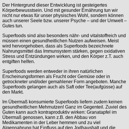
Der Hintergrund dieser Entwicklung ist gesteigertes
Körperbewusstsein. Und mit gesunder Ernährung tun wir
nicht nur etwas für unser physisches Wohl, sondern können
auch unserer Seele bzw. unserer Psyche – und der Umwelt –
Gutes tun.
Superfoods sind also besonders nähr- und vitalstoffreich und
müssen einen gesundheitlichen Nutzen aufweisen. Meist
wird hervorgehoben, dass als Superfoods bezeichnete
Nahrungsmittel das Immunsystem stärken, gegen oxidativen
Stress und Entzündungen wirken, und den Körper z.T. auch
entgiften helfen.
Superfoods werden entweder in ihren natürlichen
Erscheinungsformen als Frucht oder Gemüse oder in
getrockneter und/oder gemahlener Form angeboten. Manche
Superfoods gelangen auch als Saft oder Tee(aufgüsse) auf
den Markt.
Im Übermaß konsumierte Superfoods liefern zudem keinen
gesundheitlichen Mehrnutzen! Ganz im Gegenteil. Zuviel des
Guten kann auch kontraproduktiv wirken: Granatapfel im
Übermaß genossen, kann z.B. den Abbau von
Medikamenten in der Leber hemmen und zu viel
Algennahrung hat Einfluss auf den Jodhaushalt und die