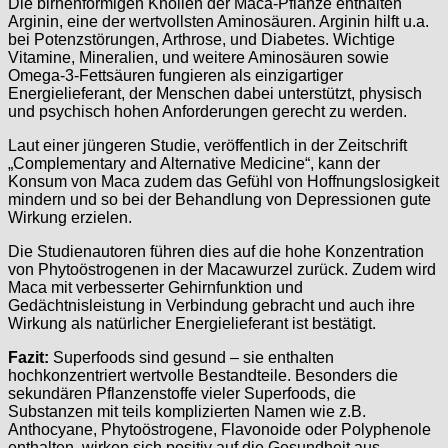
Die birnenförmigen Knollen der Maca-Pflanze enthalten
Arginin, eine der wertvollsten Aminosäuren. Arginin hilft u.a.
bei Potenzstörungen, Arthrose, und Diabetes. Wichtige
Vitamine, Mineralien, und weitere Aminosäuren sowie
Omega-3-Fettsäuren fungieren als einzigartiger
Energielieferant, der Menschen dabei unterstützt, physisch
und psychisch hohen Anforderungen gerecht zu werden.
Laut einer jüngeren Studie, veröffentlich in der Zeitschrift
„Complementary and Alternative Medicine“, kann der
Konsum von Maca zudem das Gefühl von Hoffnungslosigkeit
mindern und so bei der Behandlung von Depressionen gute
Wirkung erzielen.
Die Studienautoren führen dies auf die hohe Konzentration
von Phytoöstrogenen in der Macawurzel zurück. Zudem wird
Maca mit verbesserter Gehirnfunktion und
Gedächtnisleistung in Verbindung gebracht und auch ihre
Wirkung als natürlicher Energielieferant ist bestätigt.
Fazit:
Superfoods sind gesund – sie enthalten
hochkonzentriert wertvolle Bestandteile. Besonders die
sekundären Pflanzenstoffe vieler Superfoods, die
Substanzen mit teils komplizierten Namen wie z.B.
Anthocyane, Phytoöstrogene, Flavonoide oder Polyphenole
enthalten, wirken sich positiv auf die Gesundheit aus.