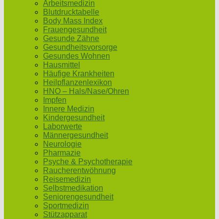
Arbeitsmedizin
Blutdrucktabelle
Body Mass Index
Frauengesundheit
Gesunde Zähne
Gesundheitsvorsorge
Gesundes Wohnen
Hausmittel
Häufige Krankheiten
Heilpflanzenlexikon
HNO – Hals/Nase/Ohren
Impfen
Innere Medizin
Kindergesundheit
Laborwerte
Männergesundheit
Neurologie
Pharmazie
Psyche & Psychotherapie
Raucherentwöhnung
Reisemedizin
Selbstmedikation
Seniorengesundheit
Sportmedizin
Stützapparat