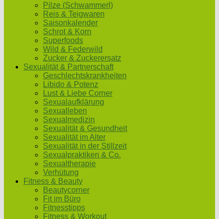
Pilze (Schwammerl)
Reis & Teigwaren
Saisonkalender
Schrot & Korn
Superfoods
Wild & Federwild
Zucker & Zuckerersatz
Sexualität & Partnerschaft
Geschlechtskrankheiten
Libido & Potenz
Lust & Liebe Corner
Sexualaufklärung
Sexualleben
Sexualmedizin
Sexualität & Gesundheit
Sexualität im Alter
Sexualität in der Stillzeit
Sexualpraktiken & Co.
Sexualtherapie
Verhütung
Fitness & Beauty
Beautycorner
Fit im Büro
Fitnesstipps
Fitness & Workout