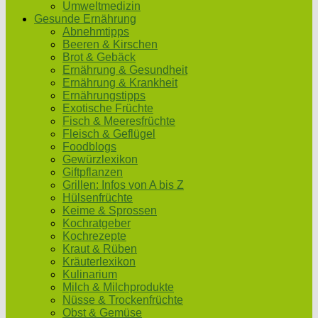
Umweltmedizin
Gesunde Ernährung
Abnehmtipps
Beeren & Kirschen
Brot & Gebäck
Ernährung & Gesundheit
Ernährung & Krankheit
Ernährungstipps
Exotische Früchte
Fisch & Meeresfrüchte
Fleisch & Geflügel
Foodblogs
Gewürzlexikon
Giftpflanzen
Grillen: Infos von A bis Z
Hülsenfrüchte
Keime & Sprossen
Kochratgeber
Kochrezepte
Kraut & Rüben
Kräuterlexikon
Kulinarium
Milch & Milchprodukte
Nüsse & Trockenfrüchte
Obst & Gemüse