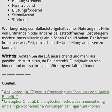
Blähungstreibend
Harntreibend
Blutungsfördernd
Stimulierend
Stärkend
Wer langfristig den Ballaststoffgehalt seiner Nahrung mit Hilfe
von Erdmandeln oder anderer ballaststoffreicher Kost steigern
möchte, muss allerdings ein bißchen Geduld haben. Der Körper
braucht etwas Zeit, um sich an die Umstellung anpassen zu
können.
Achten Sie darauf, ausreichend und mehr als
Wichtig:
gewöhnlich zu trinken, da Ballaststoffe Flüssigkeit an sich
binden und nur so ihre volle Wirkung entfalten können.
——————-
Quellen:
¹
Adejuyitan J A, “Tigernut Processing: Its Food uses and Health
Benefits”
²
Cristopher OI et al, Die phytochemische Zusammensetzung
und einige biochemische Wirkungen der Tigernussknollen