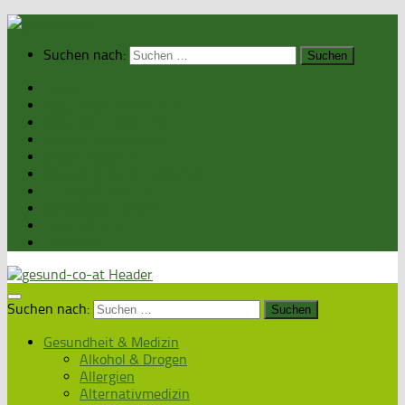
Suchen nach:
Home
Gesundheit & Medizin
Gesunde Ernährung
Unsere Kochrezepte
Unser Magazin
Sexualität & Partnerschaft
Fitness & Beauty
Wellness & Reisen
Eltern & Kind
Podcasts
Suchen nach:
Gesundheit & Medizin
Alkohol & Drogen
Allergien
Alternativmedizin