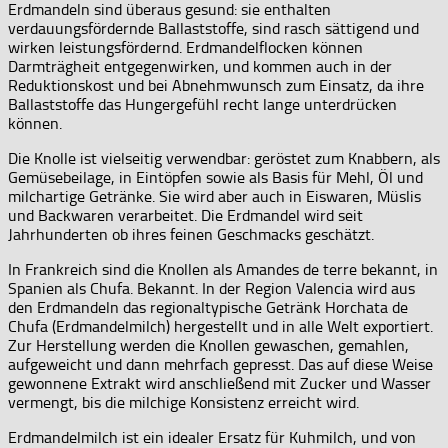
Erdmandeln sind überaus gesund: sie enthalten
verdauungsfördernde Ballaststoffe, sind rasch sättigend und
wirken leistungsfördernd. Erdmandelflocken können
Darmträgheit entgegenwirken, und kommen auch in der
Reduktionskost und bei Abnehmwunsch zum Einsatz, da ihre
Ballaststoffe das Hungergefühl recht lange unterdrücken
können.
Die Knolle ist vielseitig verwendbar: geröstet zum Knabbern, als
Gemüsebeilage, in Eintöpfen sowie als Basis für Mehl, Öl und
milchartige Getränke. Sie wird aber auch in Eiswaren, Müslis
und Backwaren verarbeitet. Die Erdmandel wird seit
Jahrhunderten ob ihres feinen Geschmacks geschätzt.
In Frankreich sind die Knollen als Amandes de terre bekannt, in
Spanien als Chufa. Bekannt. In der Region Valencia wird aus
den Erdmandeln das regionaltypische Getränk Horchata de
Chufa (Erdmandelmilch) hergestellt und in alle Welt exportiert.
Zur Herstellung werden die Knollen gewaschen, gemahlen,
aufgeweicht und dann mehrfach gepresst. Das auf diese Weise
gewonnene Extrakt wird anschließend mit Zucker und Wasser
vermengt, bis die milchige Konsistenz erreicht wird.
Erdmandelmilch ist ein idealer Ersatz für Kuhmilch, und von