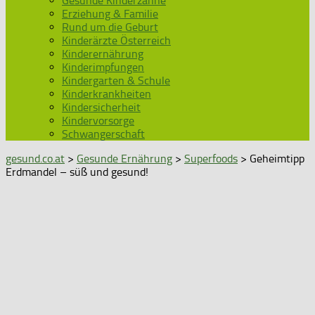
Gesunde Kinderzähne
Erziehung & Familie
Rund um die Geburt
Kinderärzte Österreich
Kinderernährung
Kinderimpfungen
Kindergarten & Schule
Kinderkrankheiten
Kindersicherheit
Kindervorsorge
Schwangerschaft
gesund.co.at
>
Gesunde Ernährung
>
Superfoods
> Geheimtipp
Erdmandel – süß und gesund!