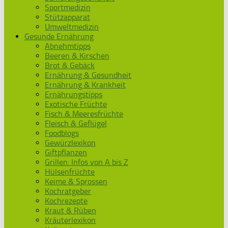
Sportmedizin
Stützapparat
Umweltmedizin
Gesunde Ernährung
Abnehmtipps
Beeren & Kirschen
Brot & Gebäck
Ernährung & Gesundheit
Ernährung & Krankheit
Ernährungstipps
Exotische Früchte
Fisch & Meeresfrüchte
Fleisch & Geflügel
Foodblogs
Gewürzlexikon
Giftpflanzen
Grillen: Infos von A bis Z
Hülsenfrüchte
Keime & Sprossen
Kochratgeber
Kochrezepte
Kraut & Rüben
Kräuterlexikon