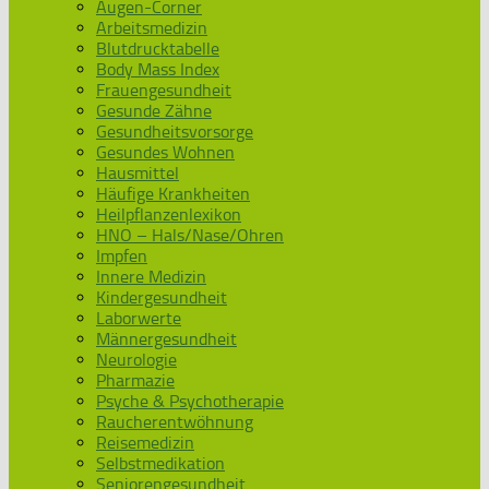
Augen-Corner
Arbeitsmedizin
Blutdrucktabelle
Body Mass Index
Frauengesundheit
Gesunde Zähne
Gesundheitsvorsorge
Gesundes Wohnen
Hausmittel
Häufige Krankheiten
Heilpflanzenlexikon
HNO – Hals/Nase/Ohren
Impfen
Innere Medizin
Kindergesundheit
Laborwerte
Männergesundheit
Neurologie
Pharmazie
Psyche & Psychotherapie
Raucherentwöhnung
Reisemedizin
Selbstmedikation
Seniorengesundheit