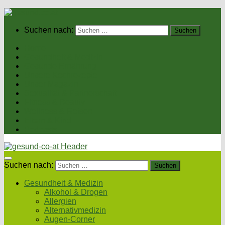
Suchen nach:
Home
Gesundheit & Medizin
Gesunde Ernährung
Unsere Kochrezepte
Unser Magazin
Sexualität & Partnerschaft
Fitness & Beauty
Wellness & Reisen
Eltern & Kind
Podcasts
Suchen nach:
Gesundheit & Medizin
Alkohol & Drogen
Allergien
Alternativmedizin
Augen-Corner