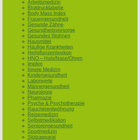
Arbeitsmedizin
Blutdrucktabelle
Body Mass Index
Frauengesundheit
Gesunde Zähne
Gesundheitsvorsorge
Gesundes Wohnen
Hausmittel
Häufige Krankheiten
Heilpflanzenlexikon
HNO – Hals/Nase/Ohren
Impfen
Innere Medizin
Kindergesundheit
Laborwerte
Männergesundheit
Neurologie
Pharmazie
Psyche & Psychotherapie
Raucherentwöhnung
Reisemedizin
Selbstmedikation
Seniorengesundheit
Sportmedizin
Stützapparat