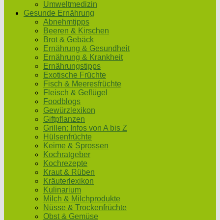
Umweltmedizin
Gesunde Ernährung
Abnehmtipps
Beeren & Kirschen
Brot & Gebäck
Ernährung & Gesundheit
Ernährung & Krankheit
Ernährungstipps
Exotische Früchte
Fisch & Meeresfrüchte
Fleisch & Geflügel
Foodblogs
Gewürzlexikon
Giftpflanzen
Grillen: Infos von A bis Z
Hülsenfrüchte
Keime & Sprossen
Kochratgeber
Kochrezepte
Kraut & Rüben
Kräuterlexikon
Kulinarium
Milch & Milchprodukte
Nüsse & Trockenfrüchte
Obst & Gemüse