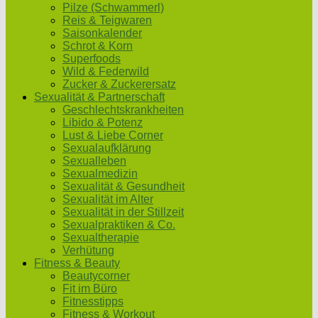
Pilze (Schwammerl)
Reis & Teigwaren
Saisonkalender
Schrot & Korn
Superfoods
Wild & Federwild
Zucker & Zuckerersatz
Sexualität & Partnerschaft
Geschlechtskrankheiten
Libido & Potenz
Lust & Liebe Corner
Sexualaufklärung
Sexualleben
Sexualmedizin
Sexualität & Gesundheit
Sexualität im Alter
Sexualität in der Stillzeit
Sexualpraktiken & Co.
Sexualtherapie
Verhütung
Fitness & Beauty
Beautycorner
Fit im Büro
Fitnesstipps
Fitness & Workout